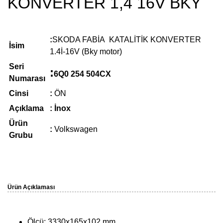
KONVERTER 1,4 16V BKY
:
SKODA FABİA KATALİTİK KONVERTER
İsim
1.4İ-16V (Bky motor)
Seri
:
6Q0 254 504CX
Numarası
Cinsi
:
ÖN
Açıklama
: İnox
Ürün
:
Volkswagen
Grubu
Ürün Açıklaması
Ölçü: 3330x165x102 mm