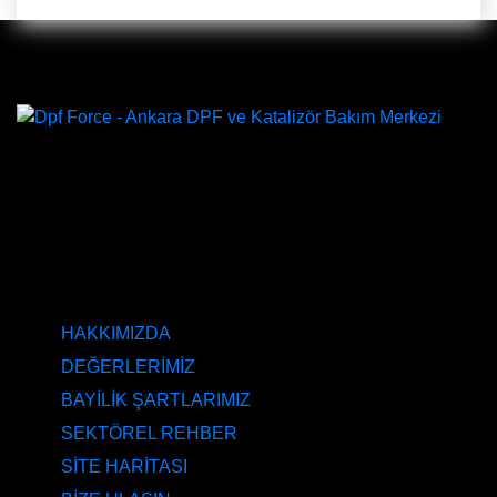
DPF Çözüm Merkezi, Kurumsal DPF Merkezi, EGR İptali,
AdBlue İptali, DPF Değişimi, DPF Arıza Onarım, Katalizör
Değişimi, Katalitik Konvertör Arıza Onarım Merkezi, EGR
Valfi Arıza Onarım, Ankara EGR İptali, Ankara DPF
Merkezi, Ankara Katalizör Fiyatları
KURUMSAL
HAKKIMIZDA
DEĞERLERİMİZ
BAYİLİK ŞARTLARIMIZ
SEKTÖREL REHBER
SİTE HARİTASI