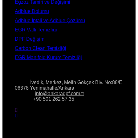
Egzoz Tamiri ve Değişimi
Adblue Dolumu
Adblue İptali ve Adblue Çözümü
EGR Valfi Temizliği
DPF Değişimi
Carbon Clean Temizliği
EGR Manifold Kurum Temizliği
İLETİŞİM
Adres:
İvedik, Merkez, Melih Gökçek Blv. No:88/E
06378 Yenimahalle/Ankara
E-Posta:
info@ankaradpf.com.tr
Telefon:
+90 501 262 57 35