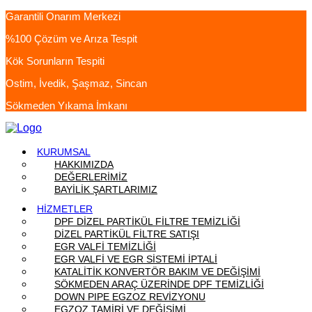
Garantili Onarım Merkezi
%100 Çözüm ve Arıza Tespit
Kök Sorunların Tespiti
Ostim, İvedik, Şaşmaz, Sincan
Sökmeden Yıkama İmkanı
KURUMSAL
HAKKIMIZDA
DEĞERLERİMİZ
BAYİLİK ŞARTLARIMIZ
HİZMETLER
DPF DİZEL PARTİKÜL FİLTRE TEMİZLİĞİ
DİZEL PARTİKÜL FİLTRE SATIŞI
EGR VALFİ TEMİZLİĞİ
EGR VALFİ VE EGR SİSTEMİ İPTALİ
KATALİTİK KONVERTÖR BAKIM VE DEĞİŞİMİ
SÖKMEDEN ARAÇ ÜZERİNDE DPF TEMİZLİĞİ
DOWN PIPE EGZOZ REVİZYONU
EGZOZ TAMİRİ VE DEĞİŞİMİ