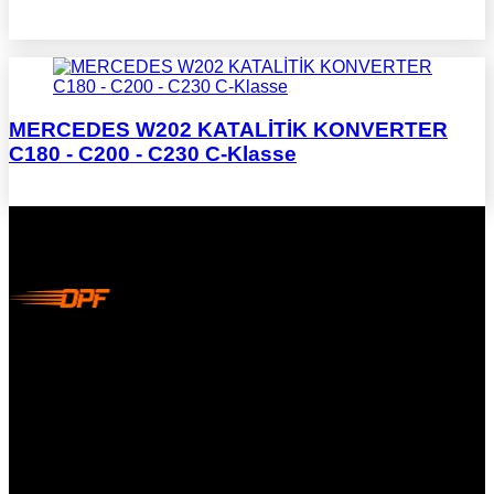
MERCEDES W202 KATALİTİK KONVERTER
C180 - C200 - C230 C-Klasse
DPF Çözüm Merkezi, Kurumsal DPF Merkezi, EGR İptali,
AdBlue İptali, DPF Değişimi, DPF Arıza Onarım, Katalizör
Değişimi, Katalitik Konvertör Arıza Onarım Merkezi, EGR
Valfi Arıza Onarım, Ankara EGR İptali, Ankara DPF Merkezi,
Ankara Katalizör Fiyatları
KURUMSAL