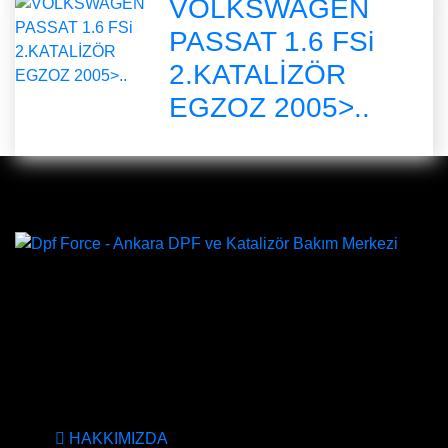
VOLKSWAGEN
PASSAT 1.6 FSi
2.KATALİZÖR
EGZOZ 2005>..
DPF Çözüm Merkezi, Kurumsal DPF Merkezi, EGR İptali,
AdBlue İptali, DPF Değişimi, DPF Arıza Onarım, Katalizör
Değişimi, Katalitik Konvertör Arıza Onarım Merkezi, EGR
Valfi Arıza Onarım, Ankara EGR İptali, Ankara DPF
Merkezi, Ankara Katalizör Fiyatları
KURUMSAL
HAKKIMIZDA