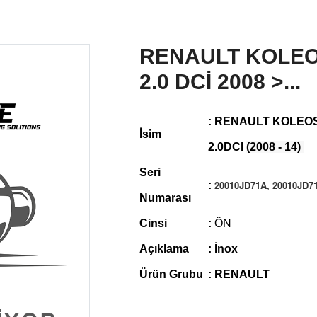
RENAULT KOLEOS
2.0 DCİ 2008 >...
: RENAULT KOLEOS
İsim
2.0DCI
(2008 - 14)
Seri
20010JD71A, 20010JD7
:
Numarası
Cinsi
:
ÖN
Açıklama
: İnox
Ürün Grubu
:
RENAULT