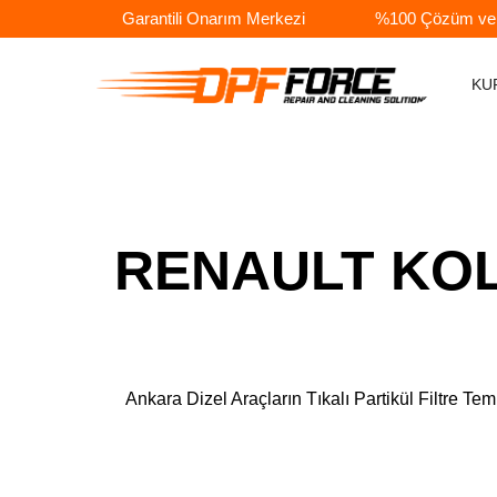
Garantili Onarım Merkezi
%100 Çözüm ve A
KU
RENAULT KOLE
Ankara Dizel Araçların Tıkalı Partikül Filtr