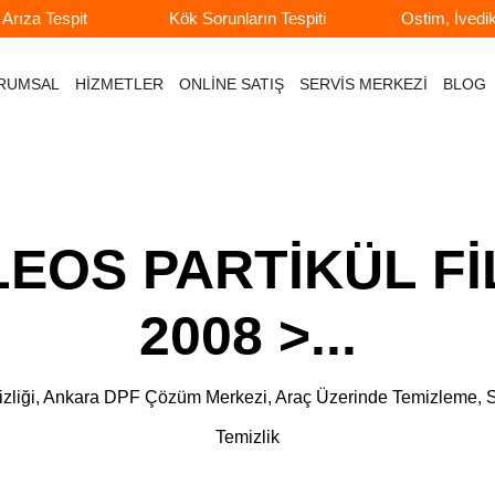
rıza Tespit
Kök Sorunların Tespiti
Ostim, İvedi
RUMSAL
HİZMETLER
ONLİNE SATIŞ
SERVİS MERKEZİ
BLOG
OS PARTİKÜL FİL
2008 >...
e Temizliği, Ankara DPF Çözüm Merkezi, Araç Üzerinde Temizlem
Temizlik