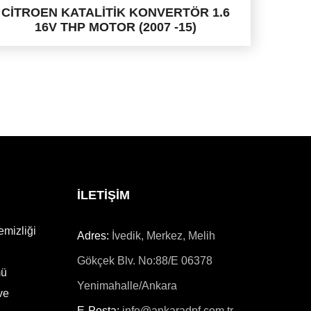
CİTROEN KATALİTİK KONVERTÖR 1.6
16V THP MOTOR (2007 -15)
İLETİŞİM
emizliği
Adres:
İvedik, Merkez, Melih
Gökçek Blv. No:88/E 06378
mü
Yenimahalle/Ankara
ve
E-Posta:
info@ankaradpf.com.tr