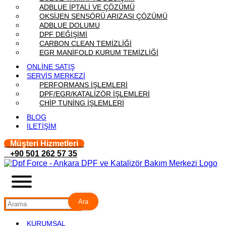
ADBLUE İPTALİ VE ÇÖZÜMÜ
OKSİJEN SENSÖRÜ ARIZASI ÇÖZÜMÜ
ADBLUE DOLUMU
DPF DEĞİŞİMİ
CARBON CLEAN TEMİZLİĞİ
EGR MANİFOLD KURUM TEMİZLİĞİ
ONLİNE SATIŞ
SERVİS MERKEZİ
PERFORMANS İŞLEMLERİ
DPF/EGR/KATALİZÖR İŞLEMLERİ
CHİP TUNİNG İŞLEMLERİ
BLOG
İLETİŞİM
Müşteri Hizmetleri
+90 501 262 57 35
Ara
KURUMSAL