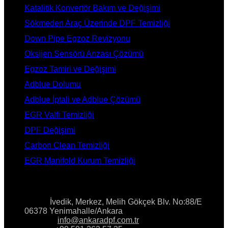
Katalitik Konvertör Bakım ve Değişimi
Sökmeden Araç Üzerinde DPF Temizliği
Down Pipe Egzoz Revizyonu
Oksijen Sensörü Arızası Çözümü
Egzoz Tamiri ve Değişimi
Adblue Dolumu
Adblue İptali ve Adblue Çözümü
EGR Valfi Temizliği
DPF Değişimi
Carbon Clean Temizliği
EGR Manifold Kurum Temizliği
İLETİŞİM
Adres:
İvedik, Merkez, Melih Gökçek Blv. No:88/E
06378 Yenimahalle/Ankara
E-Posta:
info@ankaradpf.com.tr