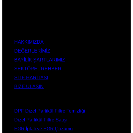
AdBlue İptali, DPF Değişimi, DPF Arıza Onarım, Katalizör
Değişimi, Katalitik Konvertör Arıza Onarım Merkezi, EGR
Valfi Arıza Onarım, Ankara EGR İptali, Ankara DPF Merkezi,
Ankara Katalizör Fiyatları
KURUMSAL
HAKKIMIZDA
DEĞERLERİMİZ
BAYİLİK ŞARTLARIMIZ
SEKTÖREL REHBER
SİTE HARİTASI
BİZE ULAŞIN
HİZMETLERİMİZ
DPF Dizel Partikül Filtre Temizliği
Dizel Partikül Filtre Satışı
EGR İptali ve EGR Çözümü