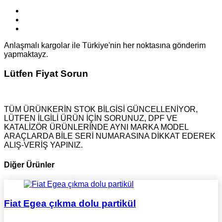
0710
508
Mercedes-
C-Class T-Model [S203]
C 32
Benz
0999
AIA
Mercedes-
C-Serisi [W203]
C 22
Benz
(203
Anlaşmalı kargolar ile Türkiye'nin her noktasına gönderim
yapmaktayz.
0999
AIB
Mercedes-
C-Serisi [W203]
C 20
Benz
(203
Lütfen Fiyat Sorun
0999
AKJ
Mercedes-
C-Class T-Model [S203]
C 22
Benz
(203
0999
AKK
Mercedes-
C-Class T-Model [S203]
C 20
Benz
207)
TÜM ÜRÜNKERİN STOK BİLGİSİ GÜNCELLENİYOR,
LÜTFEN İLGİLİ ÜRÜN İÇİN SORUNUZ, DPF VE
0999
GAB
Mercedes-
C-Class T-Model [S203]
C 22
KATALİZÖR ÜRÜNLERİNDE AYNI MARKA MODEL
Benz
(203
ARAÇLARDA BİLE SERİ NUMARASINA DİKKAT EDEREK
0710
499
Mercedes-
C-Class Coupe Spor
C 22
ALIŞ-VERİŞ YAPINIZ.
Benz
[CL203]
(203
Diğer Ürünler
Fiat Egea çıkma dolu partikül