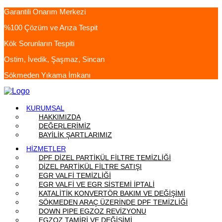
Garantili Onarım Merkezi
%100 Çözüm ve Arıza Tespit
Kök Sorunların Tespiti
Ostim, İvedik, Şaşmaz, Sincan
Sökmeden Yıkama İmkanı
KURUMSAL
HAKKIMIZDA
DEĞERLERİMİZ
BAYİLİK ŞARTLARIMIZ
HİZMETLER
DPF DİZEL PARTİKÜL FİLTRE TEMİZLİĞİ
DİZEL PARTİKÜL FİLTRE SATIŞI
EGR VALFİ TEMİZLİĞİ
EGR VALFİ VE EGR SİSTEMİ İPTALİ
KATALİTİK KONVERTÖR BAKIM VE DEĞİŞİMİ
SÖKMEDEN ARAÇ ÜZERİNDE DPF TEMİZLİĞİ
DOWN PIPE EGZOZ REVİZYONU
EGZOZ TAMİRİ VE DEĞİŞİMİ