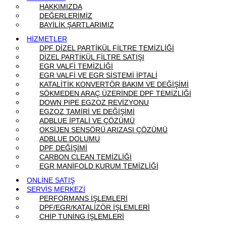
HAKKIMIZDA
DEĞERLERİMİZ
BAYİLİK ŞARTLARIMIZ
HİZMETLER
DPF DİZEL PARTİKÜL FİLTRE TEMİZLİĞİ
DİZEL PARTİKÜL FİLTRE SATIŞI
EGR VALFİ TEMİZLİĞİ
EGR VALFİ VE EGR SİSTEMİ İPTALİ
KATALİTİK KONVERTÖR BAKIM VE DEĞİŞİMİ
SÖKMEDEN ARAÇ ÜZERİNDE DPF TEMİZLİĞİ
DOWN PIPE EGZOZ REVİZYONU
EGZOZ TAMİRİ VE DEĞİŞİMİ
ADBLUE İPTALİ VE ÇÖZÜMÜ
OKSİJEN SENSÖRÜ ARIZASI ÇÖZÜMÜ
ADBLUE DOLUMU
DPF DEĞİŞİMİ
CARBON CLEAN TEMİZLİĞİ
EGR MANİFOLD KURUM TEMİZLİĞİ
ONLİNE SATIŞ
SERVİS MERKEZİ
PERFORMANS İŞLEMLERİ
DPF/EGR/KATALİZÖR İŞLEMLERİ
CHİP TUNİNG İŞLEMLERİ