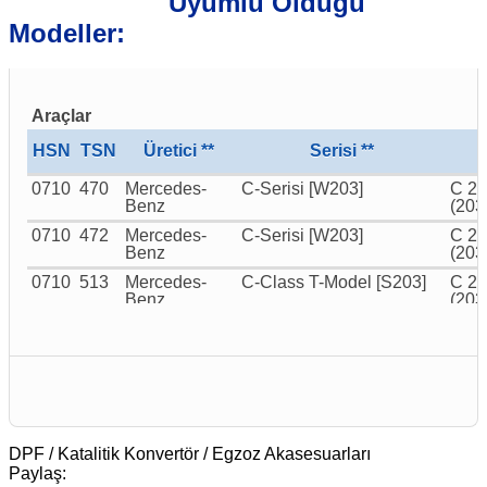
Uyumlu Olduğu
Modeller:
Araçlar
HSN
TSN
Üretici **
Serisi **
0710
470
Mercedes-
C-Serisi [W203]
C 20
Benz
(203
0710
472
Mercedes-
C-Serisi [W203]
C 22
Benz
(203
0710
513
Mercedes-
C-Class T-Model [S203]
C 22
Benz
(203
0710
915
Mercedes-
C-Class T-Model [S203]
C 20
Benz
207)
0710
916
Mercedes-
C-Serisi [W203]
C 20
Benz
(203
0999
266
Mercedes-
C-Serisi [W203]
C 22
Benz
(203
DPF / Katalitik Konvertör / Egzoz Akasesuarları
0999
269
Mercedes-
C-Class T-Model [S203]
C 22
Paylaş:
Benz
(203