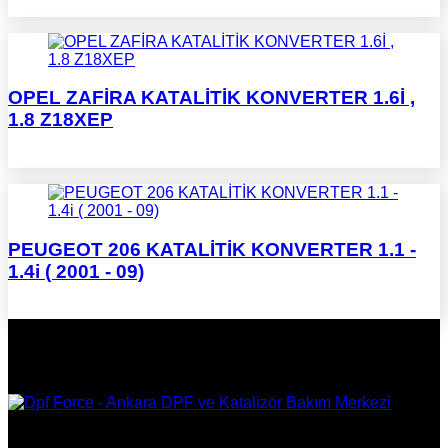
OPEL ZAFİRA KATALİTİK KONVERTER 1.6İ ,
1.8 Z18XEP
PEUGEOT 206 KATALİTİK KONVERTER 1.1 -
1.4i ( 2001 - 09)
DPF Çözüm Merkezi, Kurumsal DPF Merkezi, EGR İptali,