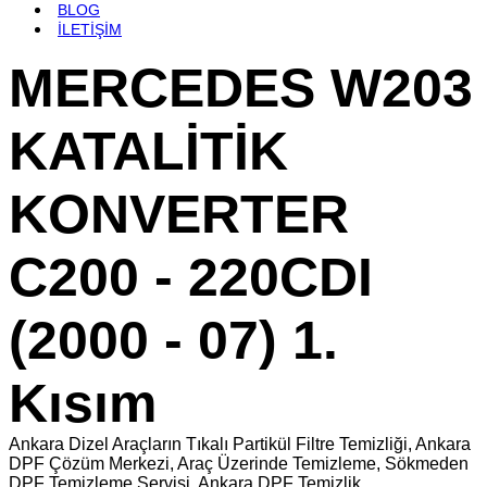
BLOG
İLETİŞİM
MERCEDES W203
KATALİTİK
KONVERTER
C200 - 220CDI
(2000 - 07) 1.
Kısım
Ankara Dizel Araçların Tıkalı Partikül Filtre Temizliği, Ankara
DPF Çözüm Merkezi, Araç Üzerinde Temizleme, Sökmeden
DPF Temizleme Servisi, Ankara DPF Temizlik