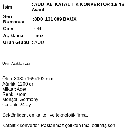
: AUDİ A6 KATALİTİK KONVERTÖR 1.8 4B
İsim
Avant
Seri
:8D0 131 089 BX/JX
Numarası
Cinsi
:
ÖN
Açıklama
: İnox
Ürün Grubu
:
AUDİ
Ürün Açıklaması
Ölçü: 3330x165x102 mm
Ağırlık: 1200 gr
Miktar: Adet
Renk: Krom
Menşei: Germany
Garanti: 24 ay
Sektör lideri, en kaliteli ve teknolojik firma.
Katalitik konvertör. Paslanmaz çelikten imal edilmiş son