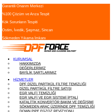
Garantili Onarım Merkezi
%100 Çözüm ve Arıza Tespit
Kök Sorunların Tespiti
Ostim, İvedik, Şaşmaz, Sincan
Sökmeden Yıkama İmkanı
KURUMSAL
HAKKIMIZDA
DEĞERLERİMİZ
BAYİLİK ŞARTLARIMIZ
HİZMETLER
DPF DİZEL PARTİKÜL FİLTRE TEMİZLİĞİ
DİZEL PARTİKÜL FİLTRE SATIŞI
EGR VALFİ TEMİZLİĞİ
EGR VALFİ VE EGR SİSTEMİ İPTALİ
KATALİTİK KONVERTÖR BAKIM VE DEĞİŞİMİ
SÖKMEDEN ARAÇ ÜZERİNDE DPF TEMİZLİĞİ
DOWN PIPE EGZOZ REVİZYONU