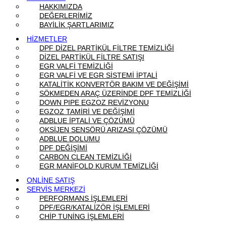
HAKKIMIZDA
DEĞERLERİMİZ
BAYİLİK ŞARTLARIMIZ
HİZMETLER
DPF DİZEL PARTİKÜL FİLTRE TEMİZLİĞİ
DİZEL PARTİKÜL FİLTRE SATIŞI
EGR VALFİ TEMİZLİĞİ
EGR VALFİ VE EGR SİSTEMİ İPTALİ
KATALİTİK KONVERTÖR BAKIM VE DEĞİŞİMİ
SÖKMEDEN ARAÇ ÜZERİNDE DPF TEMİZLİĞİ
DOWN PIPE EGZOZ REVİZYONU
EGZOZ TAMİRİ VE DEĞİŞİMİ
ADBLUE İPTALİ VE ÇÖZÜMÜ
OKSİJEN SENSÖRÜ ARIZASI ÇÖZÜMÜ
ADBLUE DOLUMU
DPF DEĞİŞİMİ
CARBON CLEAN TEMİZLİĞİ
EGR MANİFOLD KURUM TEMİZLİĞİ
ONLİNE SATIŞ
SERVİS MERKEZİ
PERFORMANS İŞLEMLERİ
DPF/EGR/KATALİZÖR İŞLEMLERİ
CHİP TUNİNG İŞLEMLERİ