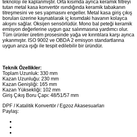
teknoloji ile kaplanmıştır. Orta kısımda ayrıca keramik filtreyi
tutan metal kasa konvertör ısındığında keramik tabakanın
titreşmesini ve ses yapmasını engeller. Metal kasa giriş çıkış
boruları üzerine kaynatılarak iç kısımdaki havanın kolayca
akışını sağlar. Oksijen sensörlüdür. Mono bal peteği keramik
emisyon değerlerine uygun gaz salınmasına yardımcı olur.
Tüm ürünler üretim prosesinde yağa ve kırıntılara karşı ayrıca
yıkanmıştır. ISO 9002 ve OBDA 2 emisyon standartlarına
uygun arıza ışığı ile tespit edilebilir bir üründür.
Teknik Özellikler:
Toplam Uzunluk: 330 mm
Kazan Uzunluğu: 230 mm
Kazan Genişliği: 165 mm
Kazan Yüksekliği: 102 mm
Giriş Çıkış Boru Çapı: 48/51/57 mm
DPF / Katalitik Konvertör / Egzoz Akasesuarları
Paylaş: