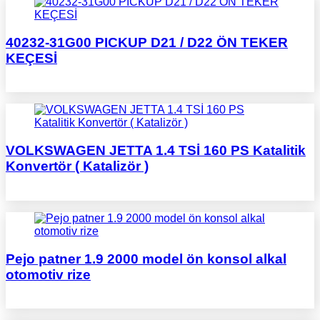
40232-31G00 PICKUP D21 / D22 ÖN TEKER
KEÇESİ
VOLKSWAGEN JETTA 1.4 TSİ 160 PS Katalitik
Konvertör ( Katalizör )
Pejo patner 1.9 2000 model ön konsol alkal
otomotiv rize