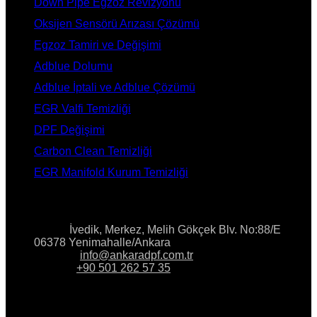
Down Pipe Egzoz Revizyonu
Oksijen Sensörü Arızası Çözümü
Egzoz Tamiri ve Değişimi
Adblue Dolumu
Adblue İptali ve Adblue Çözümü
EGR Valfi Temizliği
DPF Değişimi
Carbon Clean Temizliği
EGR Manifold Kurum Temizliği
İLETİŞİM
Adres:
İvedik, Merkez, Melih Gökçek Blv. No:88/E
06378 Yenimahalle/Ankara
E-Posta:
info@ankaradpf.com.tr
Telefon:
+90 501 262 57 35