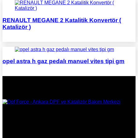
RENAULT MEGANE 2 Katalitik Konvertör (
Katalizör )
opel astra h gaz pedalı manuel vites tipi gm
DPF Çözüm Merkezi, Kurumsal DPF Merkezi, EGR İptali,
AdBlue İptali, DPF Değişimi, DPF Arıza Onarım, Katalizör
Değişimi, Katalitik Konvertör Arıza Onarım Merkezi, EGR
Valfi Arıza Onarım, Ankara EGR İptali, Ankara DPF Merkezi,
Ankara Katalizör Fiyatları