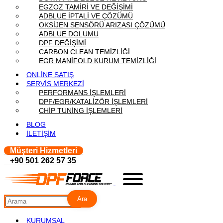
EGZOZ TAMİRİ VE DEĞİŞİMİ
ADBLUE İPTALİ VE ÇÖZÜMÜ
OKSİJEN SENSÖRÜ ARIZASI ÇÖZÜMÜ
ADBLUE DOLUMU
DPF DEĞİŞİMİ
CARBON CLEAN TEMİZLİĞİ
EGR MANİFOLD KURUM TEMİZLİĞİ
ONLİNE SATIŞ
SERVİS MERKEZİ
PERFORMANS İŞLEMLERİ
DPF/EGR/KATALİZÖR İŞLEMLERİ
CHİP TUNİNG İŞLEMLERİ
BLOG
İLETİŞİM
Müşteri Hizmetleri
+90 501 262 57 35
Ara
KURUMSAL