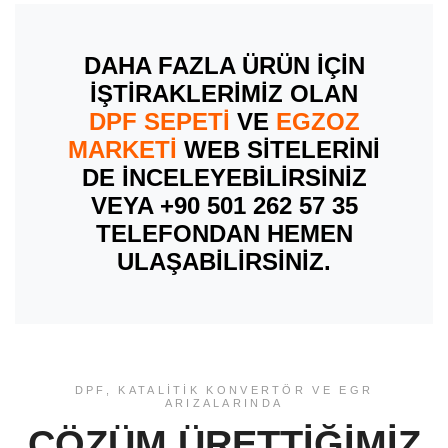
DAHA FAZLA ÜRÜN İÇİN
İŞTİRAKLERİMİZ OLAN
DPF SEPETİ
VE
EGZOZ
MARKETİ
WEB SİTELERİNİ
DE İNCELEYEBİLİRSİNİZ
VEYA +90 501 262 57 35
TELEFONDAN HEMEN
ULAŞABİLİRSİNİZ.
DPF, KATALİTİK KONVERTÖR VE EGR
ARIZALARINDA
ÇÖZÜM ÜRETTİĞİMİZ