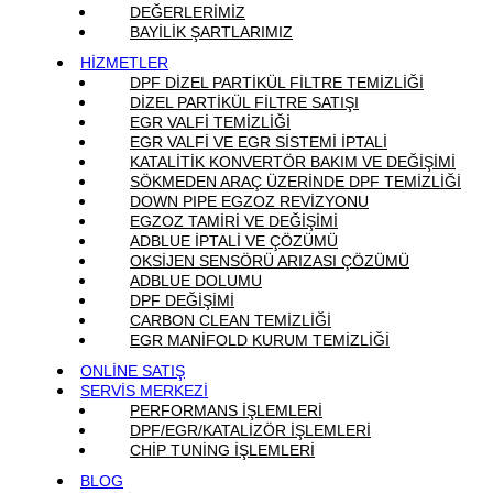
DEĞERLERİMİZ
BAYİLİK ŞARTLARIMIZ
HİZMETLER
DPF DİZEL PARTİKÜL FİLTRE TEMİZLİĞİ
DİZEL PARTİKÜL FİLTRE SATIŞI
EGR VALFİ TEMİZLİĞİ
EGR VALFİ VE EGR SİSTEMİ İPTALİ
KATALİTİK KONVERTÖR BAKIM VE DEĞİŞİMİ
SÖKMEDEN ARAÇ ÜZERİNDE DPF TEMİZLİĞİ
DOWN PIPE EGZOZ REVİZYONU
EGZOZ TAMİRİ VE DEĞİŞİMİ
ADBLUE İPTALİ VE ÇÖZÜMÜ
OKSİJEN SENSÖRÜ ARIZASI ÇÖZÜMÜ
ADBLUE DOLUMU
DPF DEĞİŞİMİ
CARBON CLEAN TEMİZLİĞİ
EGR MANİFOLD KURUM TEMİZLİĞİ
ONLİNE SATIŞ
SERVİS MERKEZİ
PERFORMANS İŞLEMLERİ
DPF/EGR/KATALİZÖR İŞLEMLERİ
CHİP TUNİNG İŞLEMLERİ
BLOG