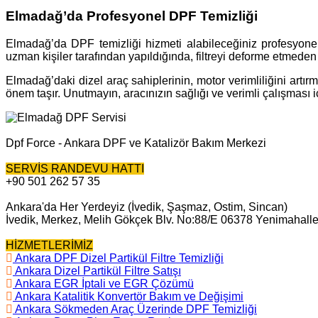
Elmadağ’da Profesyonel DPF Temizliği
Elmadağ’da DPF temizliği hizmeti alabileceğiniz profesyonel s
uzman kişiler tarafından yapıldığında, filtreyi deforme etmede
Elmadağ’daki dizel araç sahiplerinin, motor verimliliğini artı
önem taşır. Unutmayın, aracınızın sağlığı ve verimli çalışması
Dpf Force - Ankara DPF ve Katalizör Bakım Merkezi
SERVİS RANDEVU HATTI
+90 501 262 57 35
Ankara'da Her Yerdeyiz (İvedik, Şaşmaz, Ostim, Sincan)
İvedik, Merkez, Melih Gökçek Blv. No:88/E 06378 Yenimahall
HİZMETLERİMİZ
Ankara DPF Dizel Partikül Filtre Temizliği
Ankara Dizel Partikül Filtre Satışı
Ankara EGR İptali ve EGR Çözümü
Ankara Katalitik Konvertör Bakım ve Değişimi
Ankara Sökmeden Araç Üzerinde DPF Temizliği