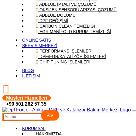
ADBLUE İPTALİ VE ÇÖZÜMÜ
OKSİJEN SENSÖRÜ ARIZASI ÇÖZÜMÜ
ADBLUE DOLUMU
DPF DEĞİŞİMİ
CARBON CLEAN TEMİZLİĞİ
EGR MANİFOLD KURUM TEMİZLİĞİ
ONLİNE SATIŞ
SERVİS MERKEZİ
PERFORMANS İŞLEMLERİ
DPF/EGR/KATALİZÖR İŞLEMLERİ
CHİP TUNİNG İŞLEMLERİ
BLOG
İLETİŞİM
Müşteri Hizmetleri
+90 501 262 57 35
Ara
KURUMSAL
HAKKIMIZDA