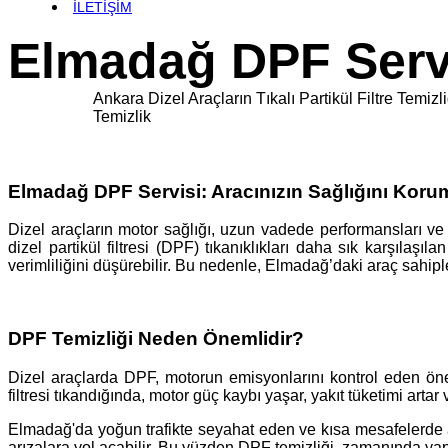
İLETİŞİM
Elmadağ DPF Serv
Ankara Dizel Araçların Tıkalı Partikül Filtre T
Temizlik
Elmadağ DPF Servisi: Aracınızın Sağlığını Koru
Dizel araçların motor sağlığı, uzun vadede performansları ve 
dizel partikül filtresi (DPF) tıkanıklıkları daha sık karşılaş
verimliliğini düşürebilir. Bu nedenle, Elmadağ’daki araç sahipl
DPF Temizliği Neden Önemlidir?
Dizel araçlarda DPF, motorun emisyonlarını kontrol eden önem
filtresi tıkandığında, motor güç kaybı yaşar, yakıt tüketimi artar
Elmadağ'da yoğun trafikte seyahat eden ve kısa mesafelerde ar
arızalara yol açabilir. Bu yüzden DPF temizliği, zamanında yap