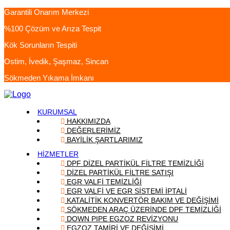
Garantili Onarım Merkezi
%100 Çözüm ve Arıza Tespit
Kök Sorunların Tespiti
Ostim, İvedik, Şaşmaz, Sincan
Sökmeden Yıkama İmkanı
KURUMSAL
HAKKIMIZDA
DEĞERLERİMİZ
BAYİLİK ŞARTLARIMIZ
HİZMETLER
DPF DİZEL PARTİKÜL FİLTRE TEMİZLİĞİ
DİZEL PARTİKÜL FİLTRE SATIŞI
EGR VALFİ TEMİZLİĞİ
EGR VALFİ VE EGR SİSTEMİ İPTALİ
KATALİTİK KONVERTÖR BAKIM VE DEĞİŞİMİ
SÖKMEDEN ARAÇ ÜZERİNDE DPF TEMİZLİĞİ
DOWN PIPE EGZOZ REVİZYONU
EGZOZ TAMİRİ VE DEĞİŞİMİ