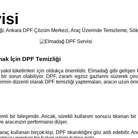
isi
emizliği, Ankara DPF Çözüm Merkezi, Araç Üzerinde Temizleme,
mak İçin DPF Temizliği
yakıt tüketimleri için oldukça önemlidir. Elmadağ gibi gelişen 
ılan bir sorun olabiliyor. DPF, zararlı egzoz gazlarını süzerek 
erinin düzenli olarak DPF temizliği yaptırmaları, aracın uzun öm
li bir bileşendir. Ancak, sürekli kullanım sonucu tıkanan bir
 ve aracınızın performansı düşer.
aç kullanan birçok kişi, DPF tıkanıklığını göz ardı edebilir. A
ılması gereken bir bakım işlemi haline gelir.