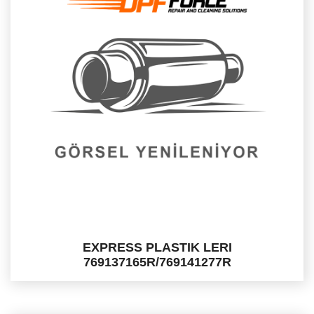
EXPRESS PLASTIK LERI
769137165R/769141277R