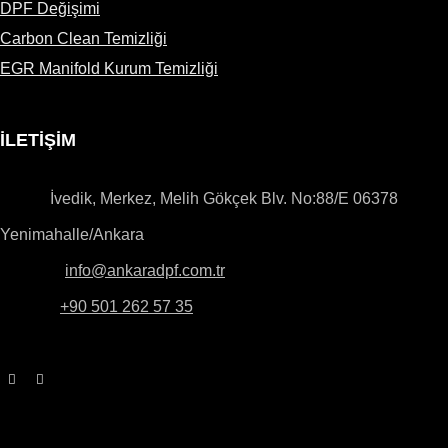
DPF Değişimi
Carbon Clean Temizliği
EGR Manifold Kurum Temizliği
İLETİŞİM
Adres:
İvedik, Merkez, Melih Gökçek Blv. No:88/E 06378
Yenimahalle/Ankara
E-Posta:
info@ankaradpf.com.tr
Telefon:
+90 501 262 57 35