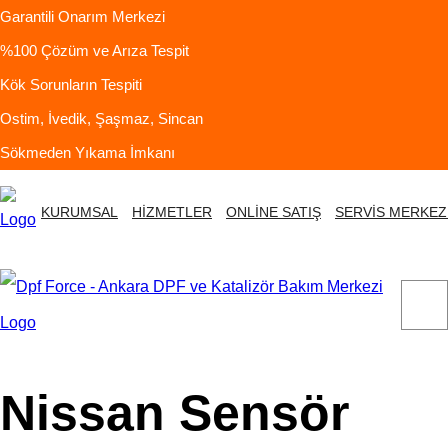
Garantili Onarım Merkezi
%100 Çözüm ve Arıza Tespit
Kök Sorunların Tespiti
Ostim, İvedik, Şaşmaz, Sincan
Sökmeden Yıkama İmkanı
KURUMSAL
HİZMETLER
ONLİNE SATIŞ
SERVİS MERKEZ
Nissan Sensör