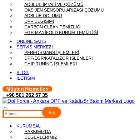
ADBLUE İPTALİ VE ÇÖZÜMÜ
OKSİJEN SENSÖRÜ ARIZASI ÇÖZÜMÜ
ADBLUE DOLUMU
DPF DEĞİŞİMİ
CARBON CLEAN TEMİZLİĞİ
EGR MANİFOLD KURUM TEMİZLİĞİ
ONLİNE SATIŞ
SERVİS MERKEZİ
PERFORMANS İŞLEMLERİ
DPF/EGR/KATALİZÖR İŞLEMLERİ
CHİP TUNİNG İŞLEMLERİ
BLOG
İLETİŞİM
Müşteri Hizmetleri
+90 501 262 57 35
Ara
KURUMSAL
HAKKIMIZDA
DEĞERLERİMİZ