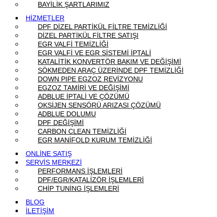
BAYİLİK ŞARTLARIMIZ
HİZMETLER
DPF DİZEL PARTİKÜL FİLTRE TEMİZLİĞİ
DİZEL PARTİKÜL FİLTRE SATIŞI
EGR VALFİ TEMİZLİĞİ
EGR VALFİ VE EGR SİSTEMİ İPTALİ
KATALİTİK KONVERTÖR BAKIM VE DEĞİŞİMİ
SÖKMEDEN ARAÇ ÜZERİNDE DPF TEMİZLİĞİ
DOWN PIPE EGZOZ REVİZYONU
EGZOZ TAMİRİ VE DEĞİŞİMİ
ADBLUE İPTALİ VE ÇÖZÜMÜ
OKSİJEN SENSÖRÜ ARIZASI ÇÖZÜMÜ
ADBLUE DOLUMU
DPF DEĞİŞİMİ
CARBON CLEAN TEMİZLİĞİ
EGR MANİFOLD KURUM TEMİZLİĞİ
ONLİNE SATIŞ
SERVİS MERKEZİ
PERFORMANS İŞLEMLERİ
DPF/EGR/KATALİZÖR İŞLEMLERİ
CHİP TUNİNG İŞLEMLERİ
BLOG
İLETİŞİM