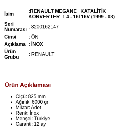
:RENAULT MEGANE KATALİTİK
İsim
KONVERTER 1.4 -
16İ 16V (1999 - 03)
Seri
:
8200162147
Numarası
Cinsi
:
ÖN
Açıklama
: İNOX
Ürün
:
RENAULT
Grubu
Ürün Açıklaması
Ölçü: 825 mm
Ağırlık: 6000 gr
Miktar: Adet
Renk: İnox
Menşei: Türkiye
Garanti: 12 ay