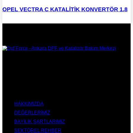
OPEL VECTRA C KATALİTİK KONVERTÖR 1.8
DPF Çözüm Merkezi, Kurumsal DPF Merkezi, EGR İptali,
AdBlue İptali, DPF Değişimi, DPF Arıza Onarım, Katalizör
Değişimi, Katalitik Konvertör Arıza Onarım Merkezi, EGR
Valfi Arıza Onarım, Ankara EGR İptali, Ankara DPF Merkezi,
Ankara Katalizör Fiyatları
KURUMSAL
HAKKIMIZDA
DEĞERLERİMİZ
BAYİLİK ŞARTLARIMIZ
SEKTÖREL REHBER