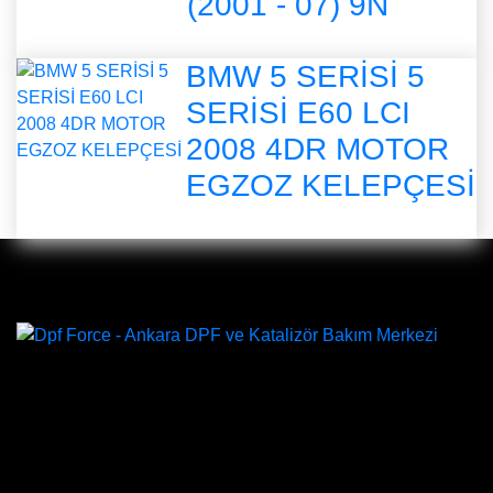
(2001 - 07) 9N
BMW 5 SERİSİ 5
SERİSİ E60 LCI
2008 4DR MOTOR
EGZOZ KELEPÇESİ
DPF Çözüm Merkezi, Kurumsal DPF Merkezi, EGR İptali,
AdBlue İptali, DPF Değişimi, DPF Arıza Onarım, Katalizör
Değişimi, Katalitik Konvertör Arıza Onarım Merkezi, EGR
Valfi Arıza Onarım, Ankara EGR İptali, Ankara DPF
Merkezi, Ankara Katalizör Fiyatları