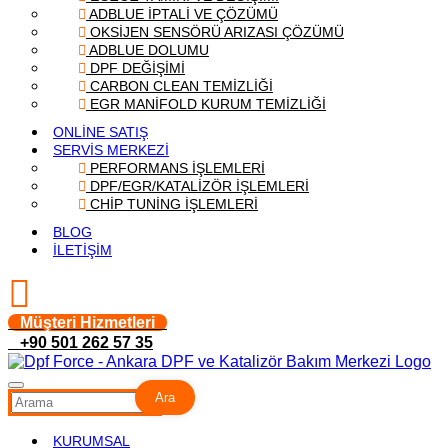
ADBLUE İPTALİ VE ÇÖZÜMÜ
OKSİJEN SENSÖRÜ ARIZASI ÇÖZÜMÜ
ADBLUE DOLUMU
DPF DEĞİŞİMİ
CARBON CLEAN TEMİZLİĞİ
EGR MANİFOLD KURUM TEMİZLİĞİ
ONLİNE SATIŞ
SERVİS MERKEZİ
PERFORMANS İŞLEMLERİ
DPF/EGR/KATALİZÖR İŞLEMLERİ
CHİP TUNİNG İŞLEMLERİ
BLOG
İLETİŞİM
Müşteri Hizmetleri
+90 501 262 57 35
Ara
KURUMSAL