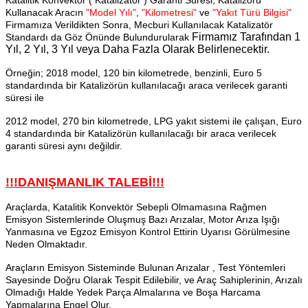
Kullanacak Aracın
"Model Yılı"
,
"Kilometresi"
ve
"Yakıt Türü Bilgisi"
Firmamıza Verildikten Sonra, Mecburi Kullanılacak Katalizatör
Firmamız Tarafından
1
Standardı da Göz Önünde Bulundurularak
Yıl, 2 Yıl, 3 Yıl veya Daha Fazla Olarak Belirlenecektir.
Örneğin; 2018 model, 120 bin kilometrede, benzinli, Euro 5
standardında bir Katalizörün kullanılacağı araca verilecek garanti
süresi ile
2012 model, 270 bin kilometrede, LPG yakıt sistemi ile çalışan, Euro
4 standardında bir Katalizörün kullanılacağı bir araca verilecek
garanti süresi aynı değildir.
!!!DANIŞMANLIK TALEBİ!!!
Araçlarda, Katalitik Konvektör Sebepli Olmamasına Rağmen
Emisyon Sistemlerinde Oluşmuş Bazı Arızalar, Motor Arıza Işığı
Yanmasına ve Egzoz Emisyon Kontrol Ettirin Uyarısı Görülmesine
Neden Olmaktadır.
Araçların Emisyon Sisteminde Bulunan Arızalar , Test Yöntemleri
Sayesinde Doğru Olarak Tespit Edilebilir, ve Araç Sahiplerinin, Arızalı
Olmadığı Halde Yedek Parça Almalarına ve Boşa Harcama
Yapmalarına Engel Olur.