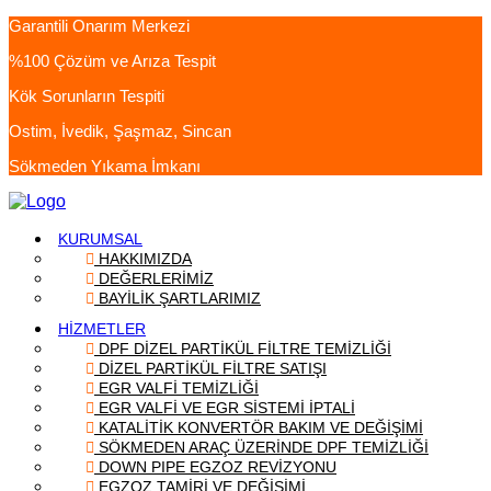
Garantili Onarım Merkezi
%100 Çözüm ve Arıza Tespit
Kök Sorunların Tespiti
Ostim, İvedik, Şaşmaz, Sincan
Sökmeden Yıkama İmkanı
KURUMSAL
HAKKIMIZDA
DEĞERLERİMİZ
BAYİLİK ŞARTLARIMIZ
HİZMETLER
DPF DİZEL PARTİKÜL FİLTRE TEMİZLİĞİ
DİZEL PARTİKÜL FİLTRE SATIŞI
EGR VALFİ TEMİZLİĞİ
EGR VALFİ VE EGR SİSTEMİ İPTALİ
KATALİTİK KONVERTÖR BAKIM VE DEĞİŞİMİ
SÖKMEDEN ARAÇ ÜZERİNDE DPF TEMİZLİĞİ
DOWN PIPE EGZOZ REVİZYONU
EGZOZ TAMİRİ VE DEĞİŞİMİ