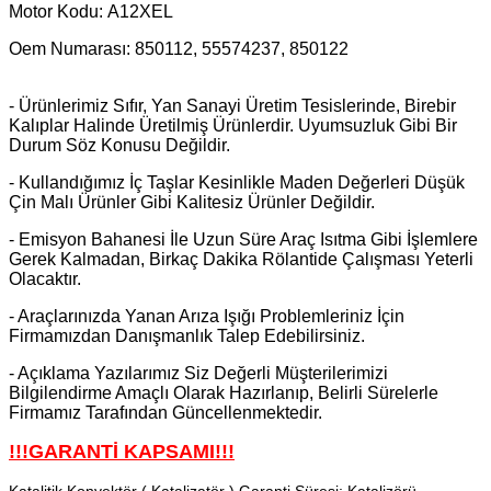
Motor Kodu:
A12XEL
Oem Numarası: 850112, 55574237, 850122
- Ürünlerimiz Sıfır, Yan Sanayi Üretim Tesislerinde, Birebir
Kalıplar Halinde Üretilmiş Ürünlerdir. Uyumsuzluk Gibi Bir
Durum
Söz Konusu Değildir.
- Kullandığımız İç Taşlar Kesinlikle Maden Değerleri Düşük
Çin Malı Ürünler Gibi Kalitesiz Ürünler Değildir.
- Emisyon Bahanesi İle Uzun Süre Araç Isıtma Gibi İşlemlere
Gerek Kalmadan, Birkaç Dakika Rölantide Çalışması Yeterli
Olacaktır.
- Araçlarınızda Yanan Arıza Işığı Problemleriniz İçin
Firmamızdan Danışmanlık Talep Edebilirsiniz.
- Açıklama Yazılarımız Siz Değerli Müşterilerimizi
Bilgilendirme Amaçlı Olarak Hazırlanıp, Belirli Sürelerle
Firmamız Tarafından Güncellenmektedir.
!!!GARANTİ KAPSAMI!!!
Katalitik Konvektör ( Katalizatör ) Garanti Süresi; Katalizörü