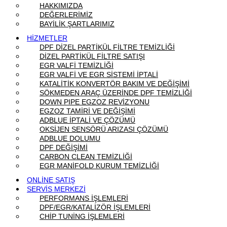
HAKKIMIZDA
DEĞERLERİMİZ
BAYİLİK ŞARTLARIMIZ
HİZMETLER
DPF DİZEL PARTİKÜL FİLTRE TEMİZLİĞİ
DİZEL PARTİKÜL FİLTRE SATIŞI
EGR VALFİ TEMİZLİĞİ
EGR VALFİ VE EGR SİSTEMİ İPTALİ
KATALİTİK KONVERTÖR BAKIM VE DEĞİŞİMİ
SÖKMEDEN ARAÇ ÜZERİNDE DPF TEMİZLİĞİ
DOWN PIPE EGZOZ REVİZYONU
EGZOZ TAMİRİ VE DEĞİŞİMİ
ADBLUE İPTALİ VE ÇÖZÜMÜ
OKSİJEN SENSÖRÜ ARIZASI ÇÖZÜMÜ
ADBLUE DOLUMU
DPF DEĞİŞİMİ
CARBON CLEAN TEMİZLİĞİ
EGR MANİFOLD KURUM TEMİZLİĞİ
ONLİNE SATIŞ
SERVİS MERKEZİ
PERFORMANS İŞLEMLERİ
DPF/EGR/KATALİZÖR İŞLEMLERİ
CHİP TUNİNG İŞLEMLERİ