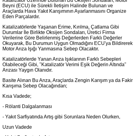
Katalizatör Üzerinde Bulunan Bu Oksijen Sondaları, Motor
Beyni (ECU) ile Sürekli İletişim Halinde Bulunan ve
Araçlarda Hava Yakıt Karışımının Ayarlanmasını Organize
Eden Parçalardır.
Katalizatörlerde Yaşanan Erime, Kırılma, Çatlama Gibi
Durumlar İle Birlikte Oksijen Sondaları, Üretici Firma
Verilerine Göre Belirlenmiş Değerlerden Farklı Değerler
Okuyarak, Bu Durumun Uygun Olmadığını ECU'ya Bildirerek
Motor Arıza Işığı Yanmasına Sebep Olacaktır.
Katalizatörlerde Yanan Arıza Işıklarının Farklı Sebepleri
Olabileceği Gibi, "Katalizatör Verimi Eşik Değerin Altında"
Arızası Yaygın Olanıdır.
Basite Alınan Bu Arıza, Araçlarda Zengin Karışım ya da Fakir
Karışıma Sebep Olacağından;
Kısa Vadede;
- Rölanti Dalgalanması
- Yakıt Sarfiyatında Artış gibi Sorunlara Neden Olurken,
Uzun Vadede