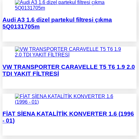
Audi A3 1.6 dizel partekul filtresi çıkma
5Q0131705m
VW TRANSPORTER CARAVELLE T5 T6 1.9 2.0
TDI YAKIT FİLTRESİ
FİAT SİENA KATALİTİK KONVERTER 1.6 (1996
- 01)