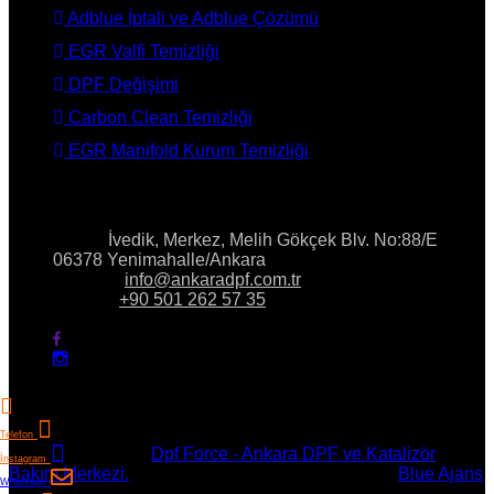
Adblue İptali ve Adblue Çözümü
EGR Valfi Temizliği
DPF Değişimi
Carbon Clean Temizliği
EGR Manifold Kurum Temizliği
İLETİŞİM
Adres:
İvedik, Merkez, Melih Gökçek Blv. No:88/E
06378 Yenimahalle/Ankara
E-Posta:
info@ankaradpf.com.tr
Telefon:
+90 501 262 57 35
Telefon
Copyright © 2023
Dpf Force - Ankara DPF ve Katalizör
İnstagram
Bakım Merkezi.
All Rights Reserved. Powered By
Blue Ajans
Whatsapp