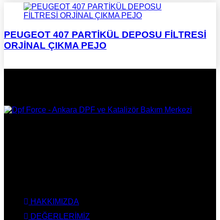
PEUGEOT 407 PARTİKÜL DEPOSU FİLTRESİ
ORJİNAL ÇIKMA PEJO
DPF Çözüm Merkezi, Kurumsal DPF Merkezi, EGR İptali,
AdBlue İptali, DPF Değişimi, DPF Arıza Onarım, Katalizör
Değişimi, Katalitik Konvertör Arıza Onarım Merkezi, EGR
Valfi Arıza Onarım, Ankara EGR İptali, Ankara DPF Merkezi,
Ankara Katalizör Fiyatları
KURUMSAL
HAKKIMIZDA
DEĞERLERİMİZ