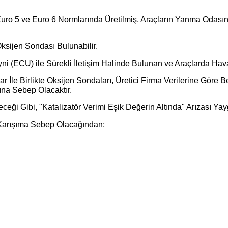
4, Euro 5 ve Euro 6 Normlarında Üretilmiş, Araçların Yanma Odas
Oksijen Sondası Bulunabilir.
ni (ECU) ile Sürekli İletişim Halinde Bulunan ve Araçlarda Hav
r İle Birlikte Oksijen Sondaları, Üretici Firma Verilerine Gör
ına Sebep Olacaktır.
eceği Gibi, "Katalizatör Verimi Eşik Değerin Altında" Arızası Yay
r Karışıma Sebep Olacağından;