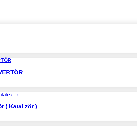
NVERTÖR
 ( Katalizör )