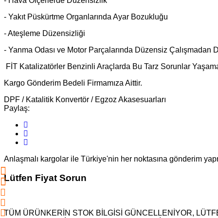
- Hava Ölçerlerde Düzensizlik
- Yakıt Püskürtme Organlarında Ayar Bozukluğu
- Ateşleme Düzensizliği
- Yanma Odası ve Motor Parçalarında Düzensiz Çalışmadan Do
FİT Katalizatörler Benzinli Araçlarda Bu Tarz Sorunlar Yaşama
Kargo Gönderim Bedeli Firmamıza Aittir.
DPF / Katalitik Konvertör / Egzoz Akasesuarları
Paylaş:
Anlaşmalı kargolar ile Türkiye'nin her noktasına gönderim ya
Lütfen Fiyat Sorun
TÜM ÜRÜNKERİN STOK BİLGİSİ GÜNCELLENİYOR, LÜTFE