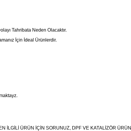
layı Tahribata Neden Olacaktır.
manız İçin İdeal Ürünlerdir.
pmaktayz.
N İLGİLİ ÜRÜN İÇİN SORUNUZ, DPF VE KATALİZÖR ÜRÜ