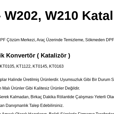
W202, W210 Katalit
kara DPF Çözüm Merkezi, Araç Üzerinde Temizleme, Sökmeden DP
 Konvertör ( Katalizör )
KT0105, KT1122, KT0145, KT0163
alıplar Halinde Üretilmiş Ürünlerdir. Uyumsuzluk Gibi Bir Durum
S
Malı Ürünler Gibi Kalitesiz Ürünler Değildir.
Gerek Kalmadan, Birkaç Dakika Rölantide Çalışması Yeterli Olac
dan Danışmanlık Talep Edebilirsiniz.