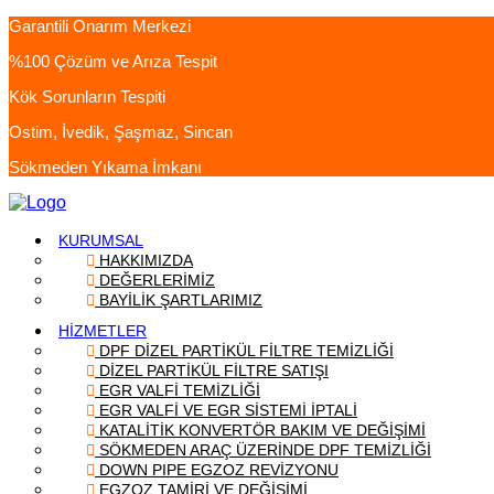
Garantili Onarım Merkezi
%100 Çözüm ve Arıza Tespit
Kök Sorunların Tespiti
Ostim, İvedik, Şaşmaz, Sincan
Sökmeden Yıkama İmkanı
KURUMSAL
HAKKIMIZDA
DEĞERLERİMİZ
BAYİLİK ŞARTLARIMIZ
HİZMETLER
DPF DİZEL PARTİKÜL FİLTRE TEMİZLİĞİ
DİZEL PARTİKÜL FİLTRE SATIŞI
EGR VALFİ TEMİZLİĞİ
EGR VALFİ VE EGR SİSTEMİ İPTALİ
KATALİTİK KONVERTÖR BAKIM VE DEĞİŞİMİ
SÖKMEDEN ARAÇ ÜZERİNDE DPF TEMİZLİĞİ
DOWN PIPE EGZOZ REVİZYONU
EGZOZ TAMİRİ VE DEĞİŞİMİ