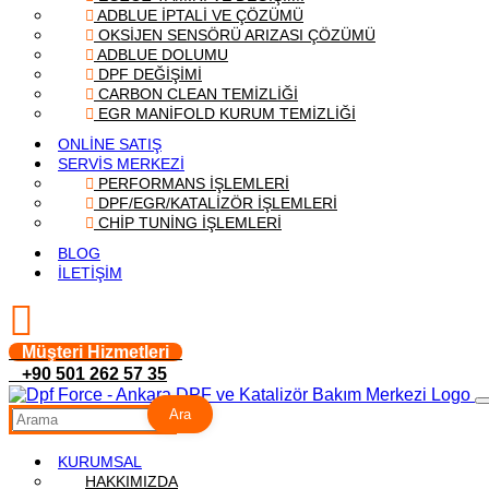
ADBLUE İPTALİ VE ÇÖZÜMÜ
OKSİJEN SENSÖRÜ ARIZASI ÇÖZÜMÜ
ADBLUE DOLUMU
DPF DEĞİŞİMİ
CARBON CLEAN TEMİZLİĞİ
EGR MANİFOLD KURUM TEMİZLİĞİ
ONLİNE SATIŞ
SERVİS MERKEZİ
PERFORMANS İŞLEMLERİ
DPF/EGR/KATALİZÖR İŞLEMLERİ
CHİP TUNİNG İŞLEMLERİ
BLOG
İLETİŞİM
Müşteri Hizmetleri
+90 501 262 57 35
Ara
KURUMSAL
HAKKIMIZDA