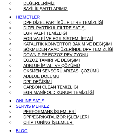
DEĞERLERİMİZ
BAYİLİK ŞARTLARIMIZ
HİZMETLER
DPF DİZEL PARTİKÜL FİLTRE TEMİZLİĞİ
DİZEL PARTİKÜL FİLTRE SATIŞI
EGR VALFİ TEMİZLİĞİ
EGR VALFİ VE EGR SİSTEMİ İPTALİ
KATALİTİK KONVERTÖR BAKIM VE DEĞİŞİMİ
SÖKMEDEN ARAÇ ÜZERİNDE DPF TEMİZLİĞİ
DOWN PIPE EGZOZ REVİZYONU
EGZOZ TAMİRİ VE DEĞİŞİMİ
ADBLUE İPTALİ VE ÇÖZÜMÜ
OKSİJEN SENSÖRÜ ARIZASI ÇÖZÜMÜ
ADBLUE DOLUMU
DPF DEĞİŞİMİ
CARBON CLEAN TEMİZLİĞİ
EGR MANİFOLD KURUM TEMİZLİĞİ
ONLİNE SATIŞ
SERVİS MERKEZİ
PERFORMANS İŞLEMLERİ
DPF/EGR/KATALİZÖR İŞLEMLERİ
CHİP TUNİNG İŞLEMLERİ
BLOG