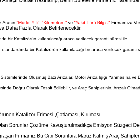
me Amaçlı Olarak Hazırlanıp, Belirli Sürelerle Firmamız Tarafınd
ak Aracın
"Model Yılı"
,
"Kilometresi"
ve
"Yakıt Türü Bilgisi"
Firmamıza Veri
veya Daha Fazla Olarak Belirlenecektir.
a bir Katalizörün kullanılacağı araca verilecek garanti süresi ile
standardında bir Katalizörün kullanılacağı bir araca verilecek garanti s
istemlerinde Oluşmuş Bazı Arızalar, Motor Arıza Işığı Yanmasına ve E
esinde Doğru Olarak Tespit Edilebilir, ve Araç Sahiplerinin, Arızalı O
Görünen Katalizör Erimesi ,Çatlaması, Kırılması,
 Olan Sorunlar Çözüme Kavuşturulmadıkça Emisyon Süzgeci D
Uğraşan Firmamız Bu Gibi Sorunlara Maruz Kalmış Araç Sahiple