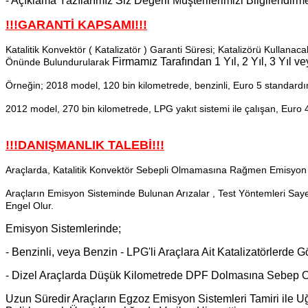
- Açıklama Yazılarımız Siz Değerli Müşterilerimizi Bilgilendir
!!!GARANTİ KAPSAMI!!!
Katalitik Konvektör ( Katalizatör ) Garanti Süresi; Katalizörü Kullanac
Firmamız Tarafından
1 Yıl, 2 Yıl, 3 Yıl 
Önünde Bulundurularak
Örneğin; 2018 model, 120 bin kilometrede, benzinli, Euro 5 standardınd
2012 model, 270 bin kilometrede, LPG yakıt sistemi ile çalışan, Euro 4 
!!!DANIŞMANLIK TALEBİ!!!
Araçlarda, Katalitik Konvektör Sebepli Olmamasına Rağmen Emisyon S
Araçların Emisyon Sisteminde Bulunan Arızalar , Test Yöntemleri Say
Engel Olur.
Emisyon Sistemlerinde;
- Benzinli, veya Benzin - LPG'li Araçlara Ait Katalizatörlerde 
- Dizel Araçlarda Düşük Kilometrede DPF Dolmasına Sebep
Uzun Süredir Araçların Egzoz Emisyon Sistemleri Tamiri ile 