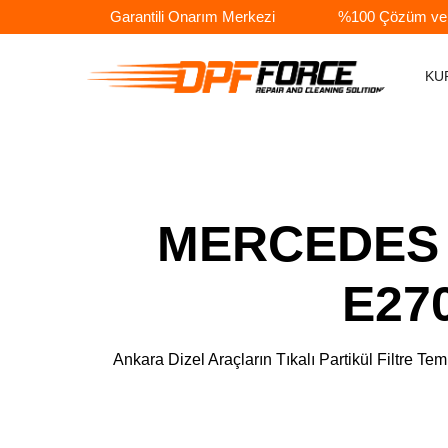
Garantili Onarım Merkezi
%100 Çözüm ve A
KU
MERCEDES 
E27
Ankara Dizel Araçların Tıkalı Partikül Filtr