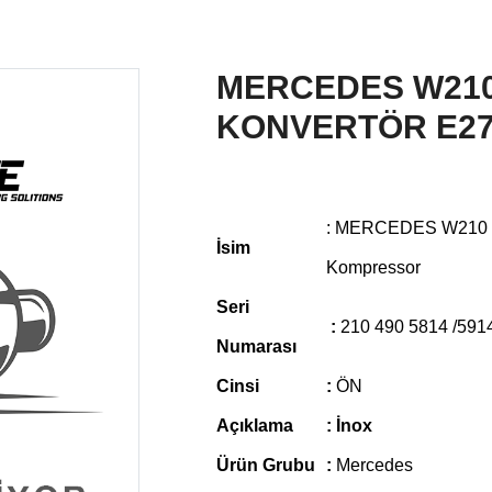
MERCEDES W210
KONVERTÖR E270
: MERCEDES W210 
İsim
Kompressor
Seri
:
210 490 5814 /591
Numarası
Cinsi
:
ÖN
Açıklama
: İnox
Ürün Grubu
:
Mercedes