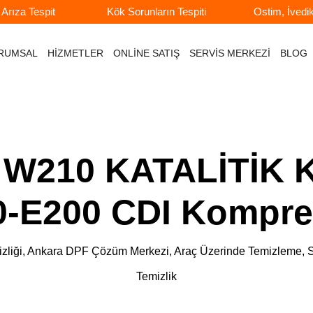
rıza Tespit
Kök Sorunların Tespiti
Ostim, İvedi
RUMSAL
HİZMETLER
ONLİNE SATIŞ
SERVİS MERKEZİ
BLOG
W210 KATALİTİK
0-E200 CDI Kompre
e Temizliği, Ankara DPF Çözüm Merkezi, Araç Üzerinde Temizlem
Temizlik