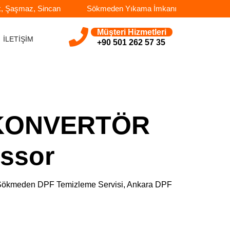
k, Şaşmaz, Sincan
Sökmeden Yıkama İmkanı
Müşteri Hizmetleri
İLETİŞİM
+90 501 262 57 35
 KONVERTÖR
ssor
e, Sökmeden DPF Temizleme Servisi, Ankara DPF