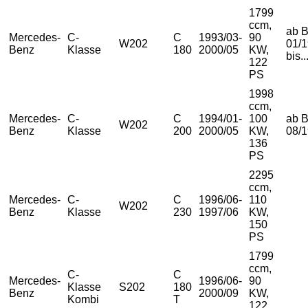
1799
ccm,
ab B
Mercedes-
C-
C
1993/03-
90
W202
01/1
Benz
Klasse
180
2000/05
KW,
bis..
122
PS
1998
ccm,
Mercedes-
C-
C
1994/01-
100
ab B
W202
Benz
Klasse
200
2000/05
KW,
08/
136
PS
2295
ccm,
Mercedes-
C-
C
1996/06-
110
W202
Benz
Klasse
230
1997/06
KW,
150
PS
1799
ccm,
C-
C
Mercedes-
1996/06-
90
Klasse
S202
180
Benz
2000/09
KW,
Kombi
T
122