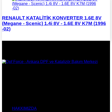
RENAULT KATALİTİK KONVERTER 1.6E 8V
(Megane - Scenic) 1.4i 8V - 1.6E 8V K7M (1996
-02)
DPF Çözüm Merkezi, Kurumsal DPF Merkezi, EGR İptali,
AdBlue İptali, DPF Değişimi, DPF Arıza Onarım, Katalizör
Değişimi, Katalitik Konvertör Arıza Onarım Merkezi, EGR
Valfi Arıza Onarım, Ankara EGR İptali, Ankara DPF Merkezi,
Ankara Katalizör Fiyatları
KURUMSAL
HAKKIMIZDA