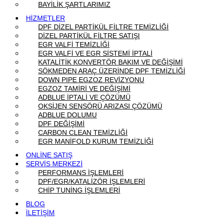
BAYİLİK ŞARTLARIMIZ
HİZMETLER
DPF DİZEL PARTİKÜL FİLTRE TEMİZLİĞİ
DİZEL PARTİKÜL FİLTRE SATIŞI
EGR VALFİ TEMİZLİĞİ
EGR VALFİ VE EGR SİSTEMİ İPTALİ
KATALİTİK KONVERTÖR BAKIM VE DEĞİŞİMİ
SÖKMEDEN ARAÇ ÜZERİNDE DPF TEMİZLİĞİ
DOWN PIPE EGZOZ REVİZYONU
EGZOZ TAMİRİ VE DEĞİŞİMİ
ADBLUE İPTALİ VE ÇÖZÜMÜ
OKSİJEN SENSÖRÜ ARIZASI ÇÖZÜMÜ
ADBLUE DOLUMU
DPF DEĞİŞİMİ
CARBON CLEAN TEMİZLİĞİ
EGR MANİFOLD KURUM TEMİZLİĞİ
ONLİNE SATIŞ
SERVİS MERKEZİ
PERFORMANS İŞLEMLERİ
DPF/EGR/KATALİZÖR İŞLEMLERİ
CHİP TUNİNG İŞLEMLERİ
BLOG
İLETİŞİM