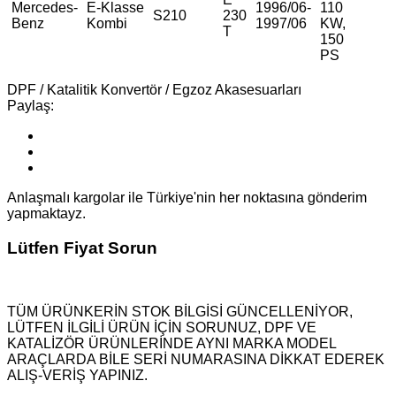
Mercedes-
E-Klasse
1996/06-
110
S210
230
Benz
Kombi
1997/06
KW,
T
150
PS
DPF / Katalitik Konvertör / Egzoz Akasesuarları
Paylaş:
Anlaşmalı kargolar ile Türkiye'nin her noktasına gönderim
yapmaktayz.
Lütfen Fiyat Sorun
TÜM ÜRÜNKERİN STOK BİLGİSİ GÜNCELLENİYOR,
LÜTFEN İLGİLİ ÜRÜN İÇİN SORUNUZ, DPF VE
KATALİZÖR ÜRÜNLERİNDE AYNI MARKA MODEL
ARAÇLARDA BİLE SERİ NUMARASINA DİKKAT EDEREK
ALIŞ-VERİŞ YAPINIZ.