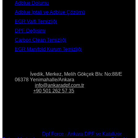
Adblue Dolumu
Adblue İptali ve Adblue Çözümü
EGR Valfi Temizliği
DPF Değişimi
Carbon Clean Temizliği
EGR Manifold Kurum Temizliği
İLETİŞİM
Adres:
İvedik, Merkez, Melih Gökçek Blv. No:88/E
06378 Yenimahalle/Ankara
E-Posta:
info@ankaradpf.com.tr
Telefon:
+90 501 262 57 35
Copyright © 2023
Dpf Force - Ankara DPF ve Katalizör