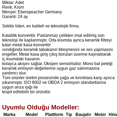
Miktar: Adet
Renk: Krom
Menşei: Eberspeacher Germany
Garanti: 24 ay
Sektör lideri, en kaliteli ve teknolojik firma.
Katalitik konvertör. Paslanmaz çelikten imal edilmiş son
teknoloji ile kaplanmıştır. Orta kısımda ayrıca keramik filtreyi
tutan metal kasa konvertör
ısındığında keramik tabakanın titreşmesini ve ses yapmasını
engeller. Metal kasa giriş çıkış boruları üzerine kaynatılarak
iç kısımdaki havanın
kolayca akışını sağlar. Oksijen sensörlüdür. Mono bal peteği
keramik emisyon değerlerine uygun gaz salınmasına
yardımcı olur.
Tüm ürünler üretim prosesinde yağa ve kırıntılara karşı ayrıca
yıkanmıştır. ISO 9002 ve OBDA 2 emisyon standartlarına
uygun arıza ışığı ile
tespit edilebilir bir üründür.
Uyumlu Olduğu Modeller:
Marka
Model
Plattform
Tip
Baujahr
Motor
Hin