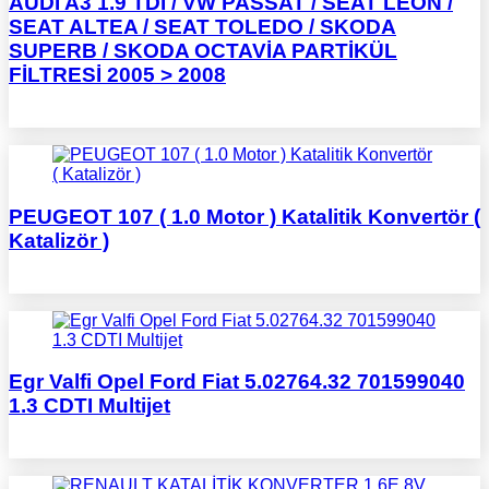
AUDI A3 1.9 TDİ / VW PASSAT / SEAT LEON /
SEAT ALTEA / SEAT TOLEDO / SKODA
SUPERB / SKODA OCTAVİA PARTİKÜL
FİLTRESİ 2005 > 2008
PEUGEOT 107 ( 1.0 Motor ) Katalitik Konvertör (
Katalizör )
Egr Valfi Opel Ford Fiat 5.02764.32 701599040
1.3 CDTI Multijet