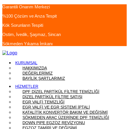
Garantili Onarım Merkezi
%100 Çözüm ve Arıza Tespit
Kök Sorunların Tespiti
Ostim, İvedik, Şaşmaz, Sincan
Sökmeden Yıkama İmkanı
KURUMSAL
HAKKIMIZDA
DEĞERLERİMİZ
BAYİLİK ŞARTLARIMIZ
HİZMETLER
DPF DİZEL PARTİKÜL FİLTRE TEMİZLİĞİ
DİZEL PARTİKÜL FİLTRE SATIŞI
EGR VALFİ TEMİZLİĞİ
EGR VALFİ VE EGR SİSTEMİ İPTALİ
KATALİTİK KONVERTÖR BAKIM VE DEĞİŞİMİ
SÖKMEDEN ARAÇ ÜZERİNDE DPF TEMİZLİĞİ
DOWN PIPE EGZOZ REVİZYONU
EGZOZ TAMİRİ VE DEĞİŞİMİ