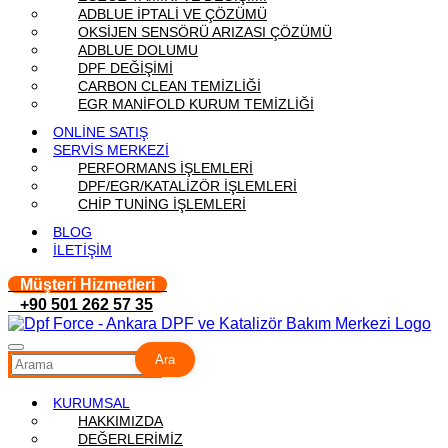
ADBLUE İPTALİ VE ÇÖZÜMÜ
OKSİJEN SENSÖRÜ ARIZASI ÇÖZÜMÜ
ADBLUE DOLUMU
DPF DEĞİŞİMİ
CARBON CLEAN TEMİZLİĞİ
EGR MANİFOLD KURUM TEMİZLİĞİ
ONLİNE SATIŞ
SERVİS MERKEZİ
PERFORMANS İŞLEMLERİ
DPF/EGR/KATALİZÖR İŞLEMLERİ
CHİP TUNİNG İŞLEMLERİ
BLOG
İLETİŞİM
Müşteri Hizmetleri
+90 501 262 57 35
Ara
KURUMSAL
HAKKIMIZDA
DEĞERLERİMİZ