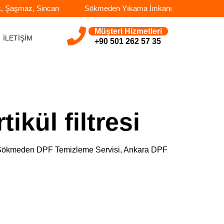
k, Şaşmaz, Sincan
Sökmeden Yıkama İmkanı
Müşteri Hizmetleri
İLETİŞİM
+90 501 262 57 35
kül filtresi
e, Sökmeden DPF Temizleme Servisi, Ankara DPF