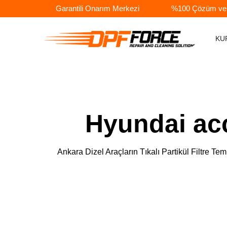
Garantili Onarım Merkezi
%100 Çözüm ve A
KU
Hyundai acc
Ankara Dizel Araçların Tıkalı Partikül Filtr