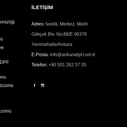
İLETİŞİM
emizliği
Adres:
İvedik, Merkez, Melih
Gökçek Blv. No:88/E 06378
mü
Yenimahalle/Ankara
ve
E-Posta:
info@ankaradpf.com.tr
 DPF
Telefon:
+90 501 262 57 35
onu
Çözümü
Çözümü