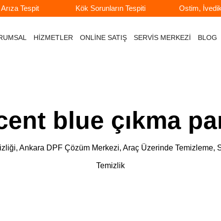
rıza Tespit
Kök Sorunların Tespiti
Ostim, İvedi
RUMSAL
HİZMETLER
ONLİNE SATIŞ
SERVİS MERKEZİ
BLOG
ent blue çıkma parti
e Temizliği, Ankara DPF Çözüm Merkezi, Araç Üzerinde Temizlem
Temizlik