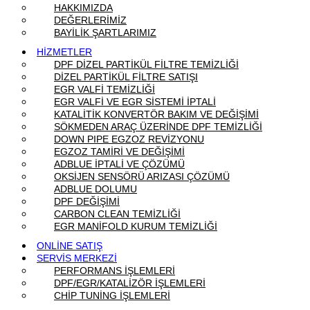
HAKKIMIZDA
DEĞERLERİMİZ
BAYİLİK ŞARTLARIMIZ
HİZMETLER
DPF DİZEL PARTİKÜL FİLTRE TEMİZLİĞİ
DİZEL PARTİKÜL FİLTRE SATIŞI
EGR VALFİ TEMİZLİĞİ
EGR VALFİ VE EGR SİSTEMİ İPTALİ
KATALİTİK KONVERTÖR BAKIM VE DEĞİŞİMİ
SÖKMEDEN ARAÇ ÜZERİNDE DPF TEMİZLİĞİ
DOWN PIPE EGZOZ REVİZYONU
EGZOZ TAMİRİ VE DEĞİŞİMİ
ADBLUE İPTALİ VE ÇÖZÜMÜ
OKSİJEN SENSÖRÜ ARIZASI ÇÖZÜMÜ
ADBLUE DOLUMU
DPF DEĞİŞİMİ
CARBON CLEAN TEMİZLİĞİ
EGR MANİFOLD KURUM TEMİZLİĞİ
ONLİNE SATIŞ
SERVİS MERKEZİ
PERFORMANS İŞLEMLERİ
DPF/EGR/KATALİZÖR İŞLEMLERİ
CHİP TUNİNG İŞLEMLERİ