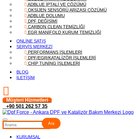
ADBLUE İPTALİ VE ÇÖZÜMÜ
OKSİJEN SENSÖRÜ ARIZASI ÇÖZÜMÜ
ADBLUE DOLUMU
DPF DEĞİŞİMİ
CARBON CLEAN TEMİZLİĞİ
EGR MANİFOLD KURUM TEMİZLİĞİ
ONLİNE SATIŞ
SERVİS MERKEZİ
PERFORMANS İŞLEMLERİ
DPF/EGR/KATALİZÖR İŞLEMLERİ
CHİP TUNİNG İŞLEMLERİ
BLOG
İLETİŞİM
Müşteri Hizmetleri
+90 501 262 57 35
Ara
KURUMSAL