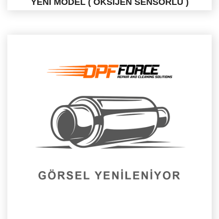
YENI MODEL ( OKSIJEN SENSÖRLÜ )