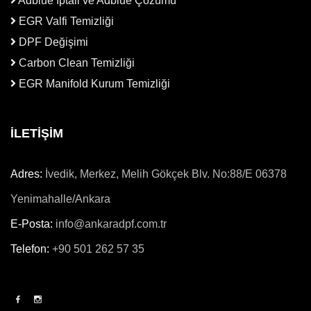
Adblue İptali ve Adblue Çözümü
EGR Valfi Temizliği
DPF Değişimi
Carbon Clean Temizliği
EGR Manifold Kurum Temizliği
İLETİŞİM
Adres:
İvedik, Merkez, Melih Gökçek Blv. No:88/E 06378
Yenimahalle/Ankara
E-Posta:
info@ankaradpf.com.tr
Telefon:
+90 501 262 57 35