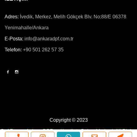
Adres:
İvedik, Merkez, Melih Gökçek Blv. No:88/E 06378
Yenimahalle/Ankara
E-Posta:
info@ankaradpf.com.tr
Telefon:
+90 501 262 57 35
Copyright © 2023
Dpf Force - Ankara DPF ve Katalizör Bakım Merkezi.
All Rights