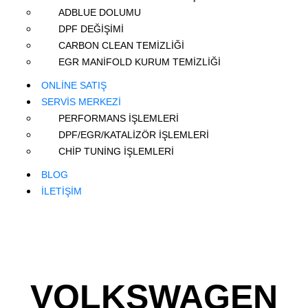
ADBLUE DOLUMU
DPF DEĞİŞİMİ
CARBON CLEAN TEMİZLİĞİ
EGR MANİFOLD KURUM TEMİZLİĞİ
ONLİNE SATIŞ
SERVİS MERKEZİ
PERFORMANS İŞLEMLERİ
DPF/EGR/KATALİZÖR İŞLEMLERİ
CHİP TUNİNG İŞLEMLERİ
BLOG
İLETİŞİM
VOLKSWAGEN