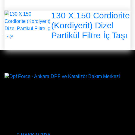
130 X 150 Cordiorite
(Kordiyerit) Dizel
Partikül Filtre İç Taşı
DPF Çözüm Merkezi, Kurumsal DPF Merkezi, EGR İptali,
AdBlue İptali, DPF Değişimi, DPF Arıza Onarım, Katalizör
Değişimi, Katalitik Konvertör Arıza Onarım Merkezi, EGR
Valfi Arıza Onarım, Ankara EGR İptali, Ankara DPF
Merkezi, Ankara Katalizör Fiyatları
KURUMSAL