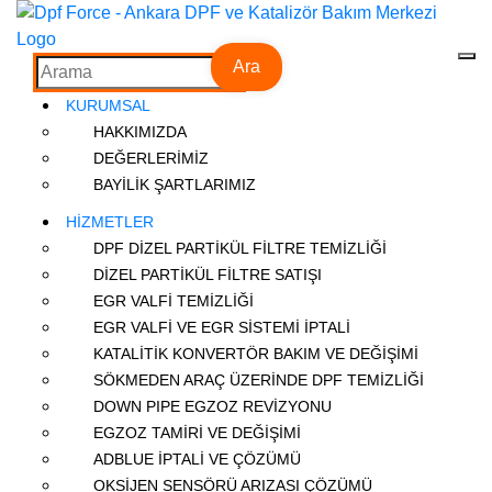
Ara
KURUMSAL
HAKKIMIZDA
DEĞERLERİMİZ
BAYİLİK ŞARTLARIMIZ
HİZMETLER
DPF DİZEL PARTİKÜL FİLTRE TEMİZLİĞİ
DİZEL PARTİKÜL FİLTRE SATIŞI
EGR VALFİ TEMİZLİĞİ
EGR VALFİ VE EGR SİSTEMİ İPTALİ
KATALİTİK KONVERTÖR BAKIM VE DEĞİŞİMİ
SÖKMEDEN ARAÇ ÜZERİNDE DPF TEMİZLİĞİ
DOWN PIPE EGZOZ REVİZYONU
EGZOZ TAMİRİ VE DEĞİŞİMİ
ADBLUE İPTALİ VE ÇÖZÜMÜ
OKSİJEN SENSÖRÜ ARIZASI ÇÖZÜMÜ