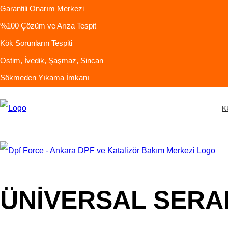
Garantili Onarım Merkezi
%100 Çözüm ve Arıza Tespit
Kök Sorunların Tespiti
Ostim, İvedik, Şaşmaz, Sincan
Sökmeden Yıkama İmkanı
K
ÜNİVERSAL SERA