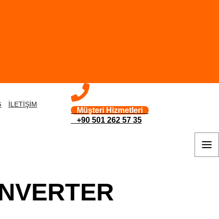
G
İLETİŞİM
Müşteri Hizmetleri
+90 501 262 57 35
ONVERTER