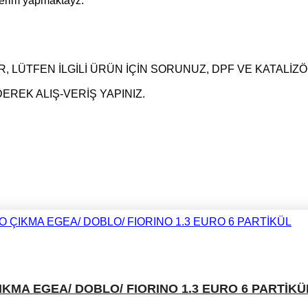
derim yapmaktayz.
, LÜTFEN İLGİLİ ÜRÜN İÇİN SORUNUZ, DPF VE KATALİ
REK ALIŞ-VERİŞ YAPINIZ.
KMA EGEA/ DOBLO/ FIORINO 1.3 EURO 6 PARTİKÜ