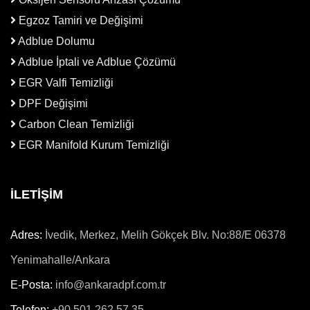
Egzoz Tamiri ve Değişimi
Adblue Dolumu
Adblue İptali ve Adblue Çözümü
EGR Valfi Temizliği
DPF Değişimi
Carbon Clean Temizliği
EGR Manifold Kurum Temizliği
İLETİŞİM
Adres:
İvedik, Merkez, Melih Gökçek Blv. No:88/E 06378
Yenimahalle/Ankara
E-Posta:
info@ankaradpf.com.tr
Telefon:
+90 501 262 57 35