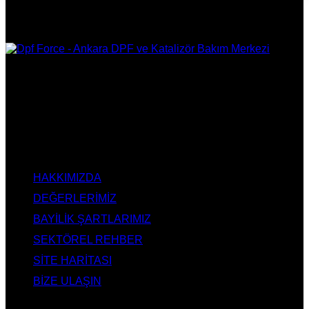
DPF Çözüm Merkezi, Kurumsal DPF Merkezi, EGR İptali,
AdBlue İptali, DPF Değişimi, DPF Arıza Onarım, Katalizör
Değişimi, Katalitik Konvertör Arıza Onarım Merkezi, EGR
Valfi Arıza Onarım, Ankara EGR İptali, Ankara DPF Merkezi,
Ankara Katalizör Fiyatları
KURUMSAL
HAKKIMIZDA
DEĞERLERİMİZ
BAYİLİK ŞARTLARIMIZ
SEKTÖREL REHBER
SİTE HARİTASI
BİZE ULAŞIN