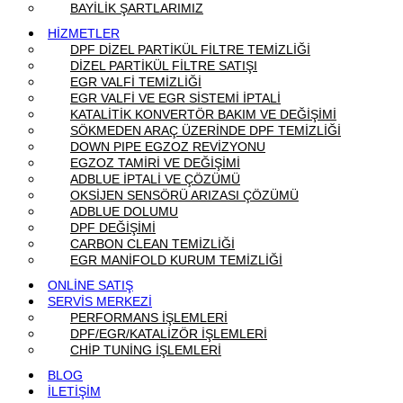
BAYİLİK ŞARTLARIMIZ
HİZMETLER
DPF DİZEL PARTİKÜL FİLTRE TEMİZLİĞİ
DİZEL PARTİKÜL FİLTRE SATIŞI
EGR VALFİ TEMİZLİĞİ
EGR VALFİ VE EGR SİSTEMİ İPTALİ
KATALİTİK KONVERTÖR BAKIM VE DEĞİŞİMİ
SÖKMEDEN ARAÇ ÜZERİNDE DPF TEMİZLİĞİ
DOWN PIPE EGZOZ REVİZYONU
EGZOZ TAMİRİ VE DEĞİŞİMİ
ADBLUE İPTALİ VE ÇÖZÜMÜ
OKSİJEN SENSÖRÜ ARIZASI ÇÖZÜMÜ
ADBLUE DOLUMU
DPF DEĞİŞİMİ
CARBON CLEAN TEMİZLİĞİ
EGR MANİFOLD KURUM TEMİZLİĞİ
ONLİNE SATIŞ
SERVİS MERKEZİ
PERFORMANS İŞLEMLERİ
DPF/EGR/KATALİZÖR İŞLEMLERİ
CHİP TUNİNG İŞLEMLERİ
BLOG
İLETİŞİM