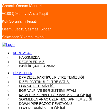
Garantili Onarım Merkezi
%100 Çözüm ve Arıza Tespit
Kök Sorunların Tespiti
Ostim, İvedik, Şaşmaz, Sincan
Sökmeden Yıkama İmkanı
KURUMSAL
HAKKIMIZDA
DEĞERLERİMİZ
BAYİLİK ŞARTLARIMIZ
HİZMETLER
DPF DİZEL PARTİKÜL FİLTRE TEMİZLİĞİ
DİZEL PARTİKÜL FİLTRE SATIŞI
EGR VALFİ TEMİZLİĞİ
EGR VALFİ VE EGR SİSTEMİ İPTALİ
KATALİTİK KONVERTÖR BAKIM VE DEĞİŞİMİ
SÖKMEDEN ARAÇ ÜZERİNDE DPF TEMİZLİĞİ
DOWN PIPE EGZOZ REVİZYONU
EGZOZ TAMİRİ VE DEĞİŞİMİ