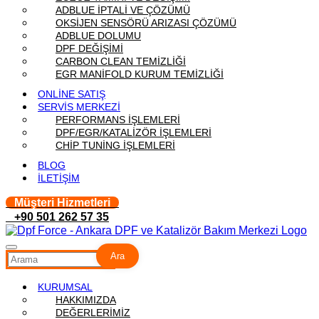
ADBLUE İPTALİ VE ÇÖZÜMÜ
OKSİJEN SENSÖRÜ ARIZASI ÇÖZÜMÜ
ADBLUE DOLUMU
DPF DEĞİŞİMİ
CARBON CLEAN TEMİZLİĞİ
EGR MANİFOLD KURUM TEMİZLİĞİ
ONLİNE SATIŞ
SERVİS MERKEZİ
PERFORMANS İŞLEMLERİ
DPF/EGR/KATALİZÖR İŞLEMLERİ
CHİP TUNİNG İŞLEMLERİ
BLOG
İLETİŞİM
Müşteri Hizmetleri
+90 501 262 57 35
Ara
KURUMSAL
HAKKIMIZDA
DEĞERLERİMİZ