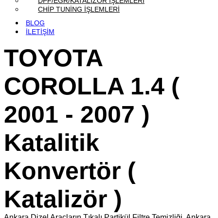
DPF/EGR/KATALİZÖR İŞLEMLERİ
CHİP TUNİNG İŞLEMLERİ
BLOG
İLETİŞİM
TOYOTA
COROLLA 1.4 (
2001 - 2007 )
Katalitik
Konvertör (
Katalizör )
Ankara Dizel Araçların Tıkalı Partikül Filtre Temizliği, Ankara