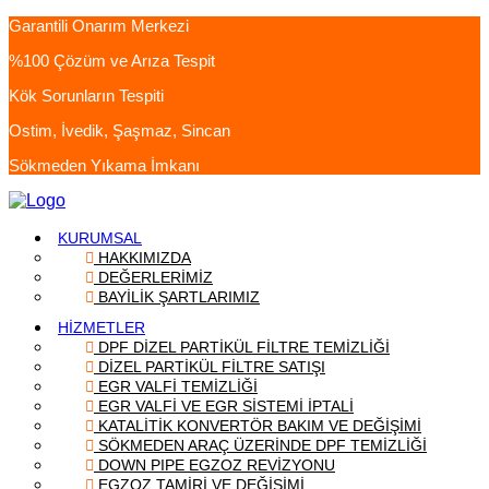
Garantili Onarım Merkezi
%100 Çözüm ve Arıza Tespit
Kök Sorunların Tespiti
Ostim, İvedik, Şaşmaz, Sincan
Sökmeden Yıkama İmkanı
KURUMSAL
HAKKIMIZDA
DEĞERLERİMİZ
BAYİLİK ŞARTLARIMIZ
HİZMETLER
DPF DİZEL PARTİKÜL FİLTRE TEMİZLİĞİ
DİZEL PARTİKÜL FİLTRE SATIŞI
EGR VALFİ TEMİZLİĞİ
EGR VALFİ VE EGR SİSTEMİ İPTALİ
KATALİTİK KONVERTÖR BAKIM VE DEĞİŞİMİ
SÖKMEDEN ARAÇ ÜZERİNDE DPF TEMİZLİĞİ
DOWN PIPE EGZOZ REVİZYONU
EGZOZ TAMİRİ VE DEĞİŞİMİ