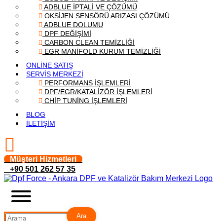
ADBLUE İPTALİ VE ÇÖZÜMÜ
OKSİJEN SENSÖRÜ ARIZASI ÇÖZÜMÜ
ADBLUE DOLUMU
DPF DEĞİŞİMİ
CARBON CLEAN TEMİZLİĞİ
EGR MANİFOLD KURUM TEMİZLİĞİ
ONLİNE SATIŞ
SERVİS MERKEZİ
PERFORMANS İŞLEMLERİ
DPF/EGR/KATALİZÖR İŞLEMLERİ
CHİP TUNİNG İŞLEMLERİ
BLOG
İLETİŞİM
Müşteri Hizmetleri
+90 501 262 57 35
Ara