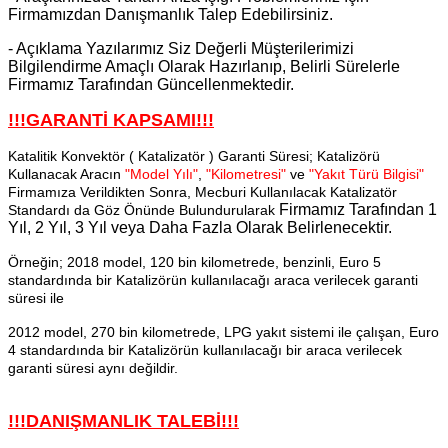
Firmamızdan Danışmanlık Talep Edebilirsiniz.
- Açıklama Yazılarımız Siz Değerli Müşterilerimizi
Bilgilendirme Amaçlı Olarak Hazırlanıp, Belirli Sürelerle
Firmamız Tarafından Güncellenmektedir.
!!!GARANTİ KAPSAMI!!!
Katalitik Konvektör ( Katalizatör ) Garanti Süresi; Katalizörü
Kullanacak Aracın
"Model Yılı"
,
"Kilometresi"
ve
"Yakıt Türü Bilgisi"
Firmamıza Verildikten Sonra, Mecburi Kullanılacak Katalizatör
Firmamız Tarafından
1
Standardı da Göz Önünde Bulundurularak
Yıl, 2 Yıl, 3 Yıl veya Daha Fazla Olarak Belirlenecektir.
Örneğin; 2018 model, 120 bin kilometrede, benzinli, Euro 5
standardında bir Katalizörün kullanılacağı araca verilecek garanti
süresi ile
2012 model, 270 bin kilometrede, LPG yakıt sistemi ile çalışan, Euro
4 standardında bir Katalizörün kullanılacağı bir araca verilecek
garanti süresi aynı değildir.
!!!DANIŞMANLIK TALEBİ!!!