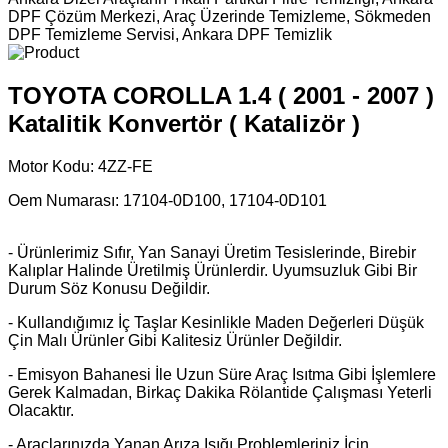
DPF Çözüm Merkezi, Araç Üzerinde Temizleme, Sökmeden
DPF Temizleme Servisi, Ankara DPF Temizlik
TOYOTA COROLLA 1.4 ( 2001 - 2007 )
Katalitik Konvertör ( Katalizör )
Motor Kodu:
4ZZ-FE
Oem Numarası: 17104-0D100, 17104-0D101
- Ürünlerimiz Sıfır, Yan Sanayi Üretim Tesislerinde, Birebir
Kalıplar Halinde Üretilmiş Ürünlerdir. Uyumsuzluk Gibi Bir
Durum
Söz Konusu Değildir.
- Kullandığımız İç Taşlar Kesinlikle Maden Değerleri Düşük
Çin Malı Ürünler Gibi Kalitesiz Ürünler Değildir.
- Emisyon Bahanesi İle Uzun Süre Araç Isıtma Gibi İşlemlere
Gerek Kalmadan, Birkaç Dakika Rölantide Çalışması Yeterli
Olacaktır.
- Araçlarınızda Yanan Arıza Işığı Problemleriniz İçin