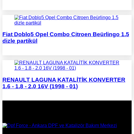
Fiat Doblo5 Opel Combo Citroen Beürlingo 1.5
dizle partikül
RENAULT LAGUNA KATALİTİK KONVERTER
1.6 - 1.8 - 2.0 16V (1998 - 01)