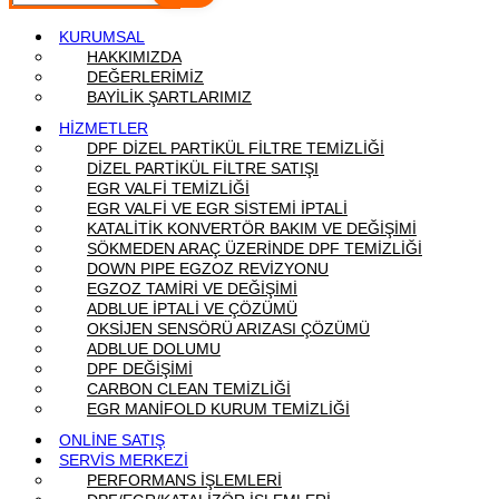
KURUMSAL
HAKKIMIZDA
DEĞERLERİMİZ
BAYİLİK ŞARTLARIMIZ
HİZMETLER
DPF DİZEL PARTİKÜL FİLTRE TEMİZLİĞİ
DİZEL PARTİKÜL FİLTRE SATIŞI
EGR VALFİ TEMİZLİĞİ
EGR VALFİ VE EGR SİSTEMİ İPTALİ
KATALİTİK KONVERTÖR BAKIM VE DEĞİŞİMİ
SÖKMEDEN ARAÇ ÜZERİNDE DPF TEMİZLİĞİ
DOWN PIPE EGZOZ REVİZYONU
EGZOZ TAMİRİ VE DEĞİŞİMİ
ADBLUE İPTALİ VE ÇÖZÜMÜ
OKSİJEN SENSÖRÜ ARIZASI ÇÖZÜMÜ
ADBLUE DOLUMU
DPF DEĞİŞİMİ
CARBON CLEAN TEMİZLİĞİ
EGR MANİFOLD KURUM TEMİZLİĞİ
ONLİNE SATIŞ
SERVİS MERKEZİ
PERFORMANS İŞLEMLERİ