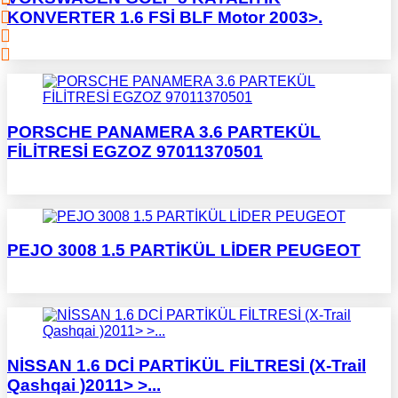
KONVERTER 1.6 FSİ BLF Motor 2003>.
PORSCHE PANAMERA 3.6 PARTEKÜL
FİLİTRESİ EGZOZ 97011370501
PEJO 3008 1.5 PARTİKÜL LİDER PEUGEOT
NİSSAN 1.6 DCİ PARTİKÜL FİLTRESİ (X-Trail
Qashqai )2011> >...