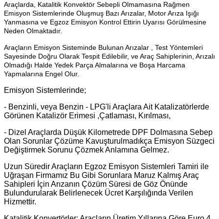
Araçlarda, Katalitik Konvektör Sebepli Olmamasına Rağmen
Emisyon Sistemlerinde Oluşmuş Bazı Arızalar, Motor Arıza Işığı
Yanmasına ve Egzoz Emisyon Kontrol Ettirin Uyarısı Görülmesine
Neden Olmaktadır.
Araçların Emisyon Sisteminde Bulunan Arızalar , Test Yöntemleri
Sayesinde Doğru Olarak Tespit Edilebilir, ve Araç Sahiplerinin, Arızalı
Olmadığı Halde Yedek Parça Almalarına ve Boşa Harcama
Yapmalarına Engel Olur.
Emisyon Sistemlerinde;
- Benzinli, veya Benzin - LPG'li Araçlara Ait Katalizatörlerde
Görünen Katalizör Erimesi ,Çatlaması, Kırılması,
- Dizel Araçlarda Düşük Kilometrede DPF Dolmasına Sebep
Olan Sorunlar Çözüme Kavuşturulmadıkça Emisyon Süzgeci
Değiştirmek Sorunu Çözmek Anlamına Gelmez.
Uzun Süredir Araçların Egzoz Emisyon Sistemleri Tamiri ile
Uğraşan Firmamız Bu Gibi Sorunlara Maruz Kalmış Araç
Sahipleri İçin Arızanın Çözüm Süresi de Göz Önünde
Bulundurularak Belirlenecek Ücret Karşılığında Verilen
Hizmettir.
Katalitik Konvertörler; Araçların Üretim Yıllarına Göre Euro 4,