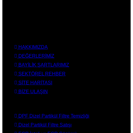
DPF Çözüm Merkezi, Kurumsal DPF Merkezi, EGR İptali,
AdBlue İptali, DPF Değişimi, DPF Arıza Onarım, Katalizör
Değişimi, Katalitik Konvertör Arıza Onarım Merkezi, EGR
Valfi Arıza Onarım, Ankara EGR İptali, Ankara DPF Merkezi,
Ankara Katalizör Fiyatları
KURUMSAL
HAKKIMIZDA
DEĞERLERİMİZ
BAYİLİK ŞARTLARIMIZ
SEKTÖREL REHBER
SİTE HARİTASI
BİZE ULAŞIN
HİZMETLERİMİZ
DPF Dizel Partikül Filtre Temizliği
Dizel Partikül Filtre Satışı