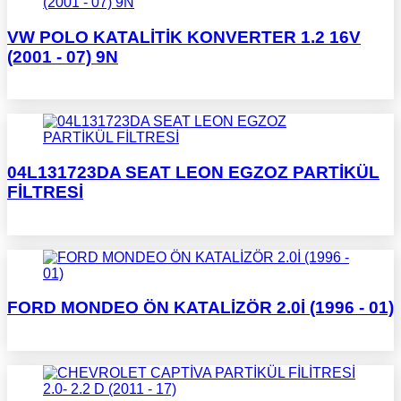
VW POLO KATALİTİK KONVERTER 1.2 16V
(2001 - 07) 9N
04L131723DA SEAT LEON EGZOZ PARTİKÜL
FİLTRESİ
FORD MONDEO ÖN KATALİZÖR 2.0İ (1996 - 01)