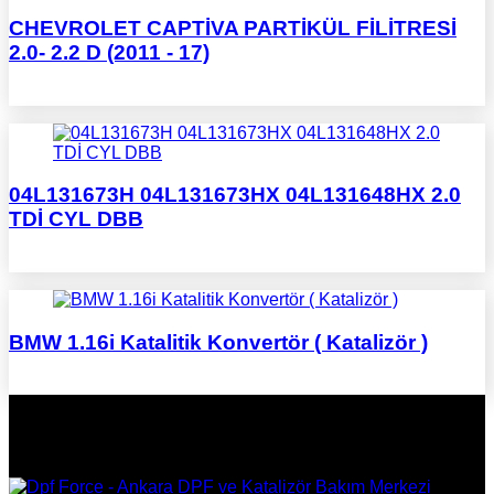
CHEVROLET CAPTİVA PARTİKÜL FİLİTRESİ
2.0- 2.2 D (2011 - 17)
04L131673H 04L131673HX 04L131648HX 2.0
TDİ CYL DBB
BMW 1.16i Katalitik Konvertör ( Katalizör )