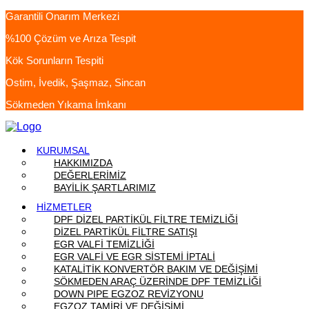
Garantili Onarım Merkezi
%100 Çözüm ve Arıza Tespit
Kök Sorunların Tespiti
Ostim, İvedik, Şaşmaz, Sincan
Sökmeden Yıkama İmkanı
KURUMSAL
HAKKIMIZDA
DEĞERLERİMİZ
BAYİLİK ŞARTLARIMIZ
HİZMETLER
DPF DİZEL PARTİKÜL FİLTRE TEMİZLİĞİ
DİZEL PARTİKÜL FİLTRE SATIŞI
EGR VALFİ TEMİZLİĞİ
EGR VALFİ VE EGR SİSTEMİ İPTALİ
KATALİTİK KONVERTÖR BAKIM VE DEĞİŞİMİ
SÖKMEDEN ARAÇ ÜZERİNDE DPF TEMİZLİĞİ
DOWN PIPE EGZOZ REVİZYONU
EGZOZ TAMİRİ VE DEĞİŞİMİ