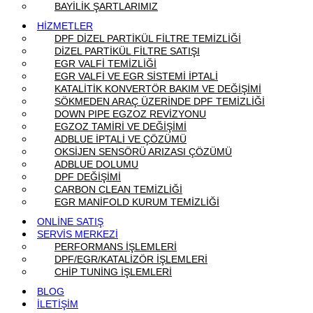
BAYİLİK ŞARTLARIMIZ
HİZMETLER
DPF DİZEL PARTİKÜL FİLTRE TEMİZLİĞİ
DİZEL PARTİKÜL FİLTRE SATIŞI
EGR VALFİ TEMİZLİĞİ
EGR VALFİ VE EGR SİSTEMİ İPTALİ
KATALİTİK KONVERTÖR BAKIM VE DEĞİŞİMİ
SÖKMEDEN ARAÇ ÜZERİNDE DPF TEMİZLİĞİ
DOWN PIPE EGZOZ REVİZYONU
EGZOZ TAMİRİ VE DEĞİŞİMİ
ADBLUE İPTALİ VE ÇÖZÜMÜ
OKSİJEN SENSÖRÜ ARIZASI ÇÖZÜMÜ
ADBLUE DOLUMU
DPF DEĞİŞİMİ
CARBON CLEAN TEMİZLİĞİ
EGR MANİFOLD KURUM TEMİZLİĞİ
ONLİNE SATIŞ
SERVİS MERKEZİ
PERFORMANS İŞLEMLERİ
DPF/EGR/KATALİZÖR İŞLEMLERİ
CHİP TUNİNG İŞLEMLERİ
BLOG
İLETİŞİM