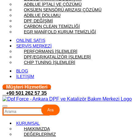
ADBLUE İPTALİ VE ÇÖZÜMÜ
OKSİJEN SENSÖRÜ ARIZASI ÇÖZÜMÜ
ADBLUE DOLUMU
DPF DEĞİŞİMİ
CARBON CLEAN TEMİZLİĞİ
EGR MANİFOLD KURUM TEMİZLİĞİ
ONLİNE SATIŞ
SERVİS MERKEZİ
PERFORMANS İŞLEMLERİ
DPF/EGR/KATALİZÖR İŞLEMLERİ
CHİP TUNİNG İŞLEMLERİ
BLOG
İLETİŞİM
Müşteri Hizmetleri
+90 501 262 57 35
Ara
KURUMSAL
HAKKIMIZDA
DEĞERLERİMİZ