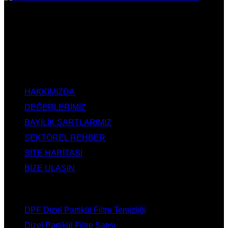
DPF Çözüm Merkezi, Kurumsal DPF Merkezi, EGR İptali,
AdBlue İptali, DPF Değişimi, DPF Arıza Onarım, Katalizör
Değişimi, Katalitik Konvertör Arıza Onarım Merkezi, EGR
Valfi Arıza Onarım, Ankara EGR İptali, Ankara DPF Merkezi,
Ankara Katalizör Fiyatları
KURUMSAL
HAKKIMIZDA
DEĞERLERİMİZ
BAYİLİK ŞARTLARIMIZ
SEKTÖREL REHBER
SİTE HARİTASI
BİZE ULAŞIN
HİZMETLERİMİZ
DPF Dizel Partikül Filtre Temizliği
Dizel Partikül Filtre Satışı