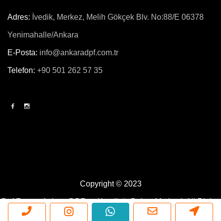
Adres:
İvedik, Merkez, Melih Gökçek Blv. No:88/E 06378
Yenimahalle/Ankara
E-Posta:
info@ankaradpf.com.tr
Telefon:
+90 501 262 57 35
Copyright © 2023
Dpf Force - Ankara DPF ve Katalizör Bakım Merkezi.
All Rights
Reserved. Powered By
Blue Ajans