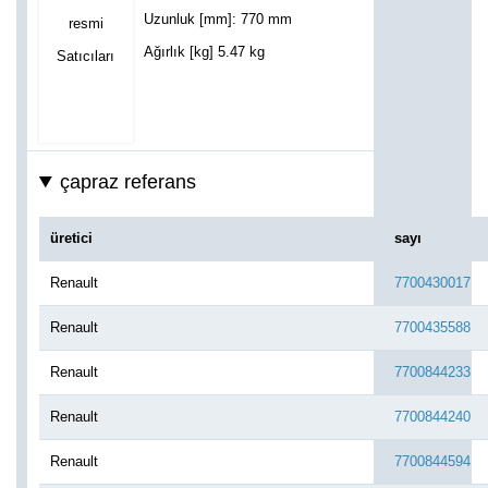
Uzunluk [mm]: 770 mm
Ağırlık [kg] 5.47 kg
çapraz referans
üretici
sayı
Renault
7700430017
Renault
7700435588
Renault
7700844233
Renault
7700844240
Renault
7700844594