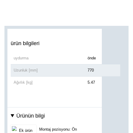
ürün bilgileri
uydurma
önde
Uzunluk [mm]
770
Ağırlık [kg]
5.47
Ürünün bilgi
Montaj pozisyonu: Ön