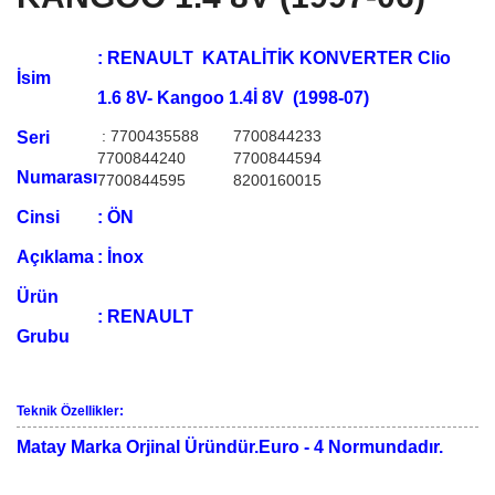
:
RENAULT KATALİTİK KONVERTER Clio
İsim
1.6 8V- Kangoo 1.4İ 8V (1998-07)
: 7700435588
7700844233
Seri
7700844240
7700844594
Numarası
7700844595
8200160015
Cinsi
:
ÖN
Açıklama
: İnox
Ürün
:
RENAULT
Grubu
Teknik Özellikler:
Matay Marka Orjinal Üründür.Euro - 4 Normundadır.