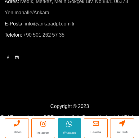
Adres:
İvedik, Merkez, Melih Gökçek Blv. No:88/E 06378
Yenimahalle/Ankara
E-Posta:
info@ankaradpf.com.tr
Telefon:
+90 501 262 57 35
Copyright © 2023
Dpf Force - Ankara DPF ve Katalizör Bakım Merkezi.
All Rights
Reserved. Powered By
Blue Ajans
Telefon
E-Posta
Yol Tarifi
İnstagram
Whatsapp