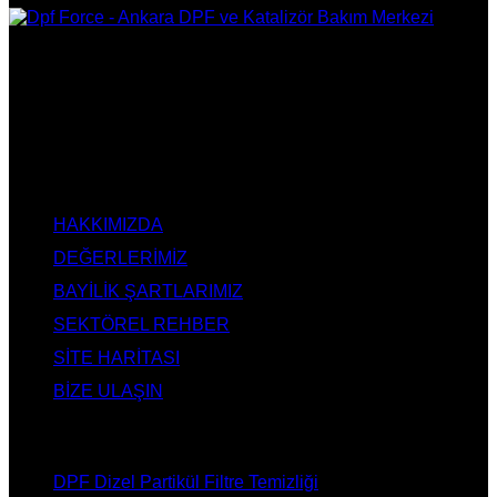
DPF Çözüm Merkezi, Kurumsal DPF Merkezi, EGR İptali,
AdBlue İptali, DPF Değişimi, DPF Arıza Onarım, Katalizör
Değişimi, Katalitik Konvertör Arıza Onarım Merkezi, EGR
Valfi Arıza Onarım, Ankara EGR İptali, Ankara DPF Merkezi,
Ankara Katalizör Fiyatları
KURUMSAL
HAKKIMIZDA
DEĞERLERİMİZ
BAYİLİK ŞARTLARIMIZ
SEKTÖREL REHBER
SİTE HARİTASI
BİZE ULAŞIN
HİZMETLERİMİZ
DPF Dizel Partikül Filtre Temizliği