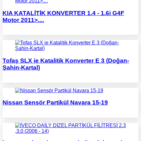
KIA KATALİTİK KONVERTER 1.4 - 1.6i G4F
Motor 2011>....
Tofaş SLX ie Katalitik Konverter E 3 (Doğan-
Şahin-Kartal)
Nissan Sensör Partikül Navara 15-19