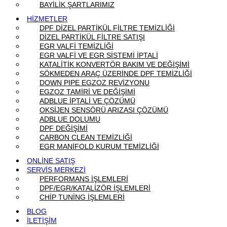
BAYİLİK ŞARTLARIMIZ
HİZMETLER
DPF DİZEL PARTİKÜL FİLTRE TEMİZLİĞİ
DİZEL PARTİKÜL FİLTRE SATIŞI
EGR VALFİ TEMİZLİĞİ
EGR VALFİ VE EGR SİSTEMİ İPTALİ
KATALİTİK KONVERTÖR BAKIM VE DEĞİŞİMİ
SÖKMEDEN ARAÇ ÜZERİNDE DPF TEMİZLİĞİ
DOWN PIPE EGZOZ REVİZYONU
EGZOZ TAMİRİ VE DEĞİŞİMİ
ADBLUE İPTALİ VE ÇÖZÜMÜ
OKSİJEN SENSÖRÜ ARIZASI ÇÖZÜMÜ
ADBLUE DOLUMU
DPF DEĞİŞİMİ
CARBON CLEAN TEMİZLİĞİ
EGR MANİFOLD KURUM TEMİZLİĞİ
ONLİNE SATIŞ
SERVİS MERKEZİ
PERFORMANS İŞLEMLERİ
DPF/EGR/KATALİZÖR İŞLEMLERİ
CHİP TUNİNG İŞLEMLERİ
BLOG
İLETİŞİM