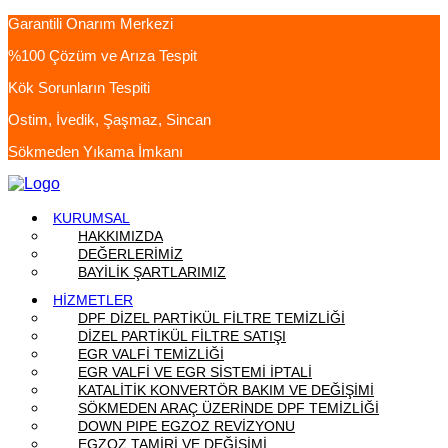
Garantili Onarım Merkezi
%100 Çözüm ve Arıza Tespit
Kök Sorunların Tespiti
Ostim, İvedik, Şaşmaz, Sincan
Sökmeden Yıkama İmkanı
KURUMSAL
HAKKIMIZDA
DEĞERLERİMİZ
BAYİLİK ŞARTLARIMIZ
HİZMETLER
DPF DİZEL PARTİKÜL FİLTRE TEMİZLİĞİ
DİZEL PARTİKÜL FİLTRE SATIŞI
EGR VALFİ TEMİZLİĞİ
EGR VALFİ VE EGR SİSTEMİ İPTALİ
KATALİTİK KONVERTÖR BAKIM VE DEĞİŞİMİ
SÖKMEDEN ARAÇ ÜZERİNDE DPF TEMİZLİĞİ
DOWN PIPE EGZOZ REVİZYONU
EGZOZ TAMİRİ VE DEĞİŞİMİ