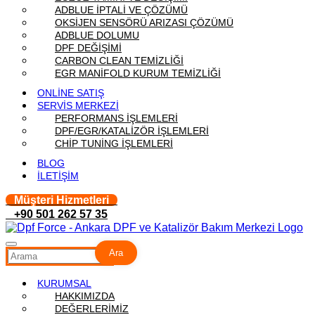
ADBLUE İPTALİ VE ÇÖZÜMÜ
OKSİJEN SENSÖRÜ ARIZASI ÇÖZÜMÜ
ADBLUE DOLUMU
DPF DEĞİŞİMİ
CARBON CLEAN TEMİZLİĞİ
EGR MANİFOLD KURUM TEMİZLİĞİ
ONLİNE SATIŞ
SERVİS MERKEZİ
PERFORMANS İŞLEMLERİ
DPF/EGR/KATALİZÖR İŞLEMLERİ
CHİP TUNİNG İŞLEMLERİ
BLOG
İLETİŞİM
Müşteri Hizmetleri
+90 501 262 57 35
Ara
KURUMSAL
HAKKIMIZDA
DEĞERLERİMİZ