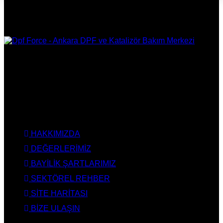
DPF Çözüm Merkezi, Kurumsal DPF Merkezi, EGR İptali,
AdBlue İptali, DPF Değişimi, DPF Arıza Onarım, Katalizör
Değişimi, Katalitik Konvertör Arıza Onarım Merkezi, EGR
Valfi Arıza Onarım, Ankara EGR İptali, Ankara DPF Merkezi,
Ankara Katalizör Fiyatları
KURUMSAL
HAKKIMIZDA
DEĞERLERİMİZ
BAYİLİK ŞARTLARIMIZ
SEKTÖREL REHBER
SİTE HARİTASI
BİZE ULAŞIN