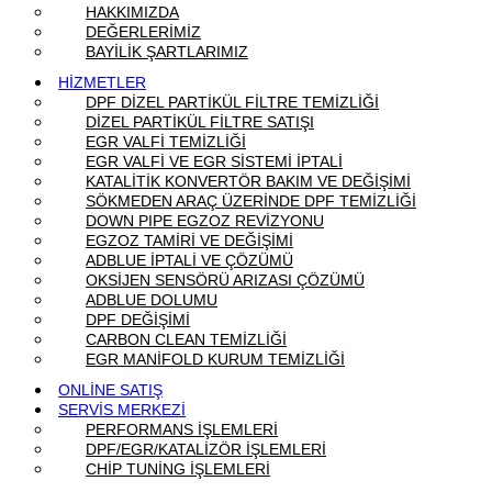
HAKKIMIZDA
DEĞERLERİMİZ
BAYİLİK ŞARTLARIMIZ
HİZMETLER
DPF DİZEL PARTİKÜL FİLTRE TEMİZLİĞİ
DİZEL PARTİKÜL FİLTRE SATIŞI
EGR VALFİ TEMİZLİĞİ
EGR VALFİ VE EGR SİSTEMİ İPTALİ
KATALİTİK KONVERTÖR BAKIM VE DEĞİŞİMİ
SÖKMEDEN ARAÇ ÜZERİNDE DPF TEMİZLİĞİ
DOWN PIPE EGZOZ REVİZYONU
EGZOZ TAMİRİ VE DEĞİŞİMİ
ADBLUE İPTALİ VE ÇÖZÜMÜ
OKSİJEN SENSÖRÜ ARIZASI ÇÖZÜMÜ
ADBLUE DOLUMU
DPF DEĞİŞİMİ
CARBON CLEAN TEMİZLİĞİ
EGR MANİFOLD KURUM TEMİZLİĞİ
ONLİNE SATIŞ
SERVİS MERKEZİ
PERFORMANS İŞLEMLERİ
DPF/EGR/KATALİZÖR İŞLEMLERİ
CHİP TUNİNG İŞLEMLERİ