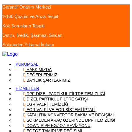
Garantili Onarım Merkezi
%100 Çözüm ve Arıza Tespit
Kök Sorunların Tespiti
Ostim, İvedik, Şaşmaz, Sincan
Sökmeden Yıkama İmkanı
KURUMSAL
HAKKIMIZDA
DEĞERLERİMİZ
BAYİLİK ŞARTLARIMIZ
HİZMETLER
DPF DİZEL PARTİKÜL FİLTRE TEMİZLİĞİ
DİZEL PARTİKÜL FİLTRE SATIŞI
EGR VALFİ TEMİZLİĞİ
EGR VALFİ VE EGR SİSTEMİ İPTALİ
KATALİTİK KONVERTÖR BAKIM VE DEĞİŞİMİ
SÖKMEDEN ARAÇ ÜZERİNDE DPF TEMİZLİĞİ
DOWN PIPE EGZOZ REVİZYONU
EGZOZ TAMİRİ VE DEĞİŞİMİ