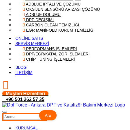
ADBLUE İPTALİ VE ÇÖZÜMÜ
OKSİJEN SENSÖRÜ ARIZASI ÇÖZÜMÜ
ADBLUE DOLUMU
DPF DEĞİŞİMİ
CARBON CLEAN TEMİZLİĞİ
EGR MANİFOLD KURUM TEMİZLİĞİ
ONLİNE SATIŞ
SERVİS MERKEZİ
PERFORMANS İŞLEMLERİ
DPF/EGR/KATALİZÖR İŞLEMLERİ
CHİP TUNİNG İŞLEMLERİ
BLOG
İLETİŞİM
Müşteri Hizmetleri
+90 501 262 57 35
Ara
KURUMSAL