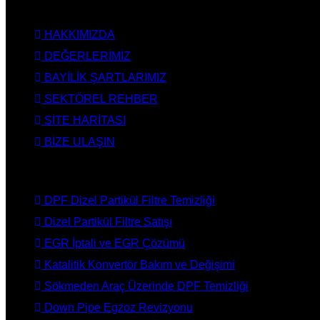
KURUMSAL
HAKKIMIZDA
DEĞERLERİMİZ
BAYİLİK ŞARTLARIMIZ
SEKTÖREL REHBER
SİTE HARİTASI
BİZE ULAŞIN
HİZMETLERİMİZ
DPF Dizel Partikül Filtre Temizliği
Dizel Partikül Filtre Satışı
EGR İptali ve EGR Çözümü
Katalitik Konvertör Bakım ve Değişimi
Sökmeden Araç Üzerinde DPF Temizliği
Down Pipe Egzoz Revizyonu