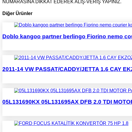
NUMARASINA DİKKAT EDEREK ALIŞ-VERİŞ YAPINIZ.
Diğer Ürünler
Doblo kangoo partner berlingo Fiorino nemo cou
2011-14 VW PASSAT/CADDY/JETTA 1.6 CAY E
05L131690KX 05L131695AX DFB 2.0 TDI MOTO