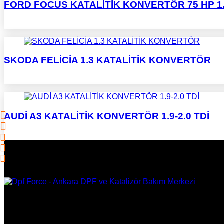
FORD FOCUS KATALİTİK KONVERTÖR 75 HP 1
SKODA FELİCİA 1.3 KATALİTİK KONVERTÖR
AUDİ A3 KATALİTİK KONVERTÖR 1.9-2.0 TDİ
DPF Çözüm Merkezi, Kurumsal DPF Merkezi, EGR İptali, AdBlue 
Onarım, Ankara EGR İptali, Ankara DPF Merkezi, Ankara Katali