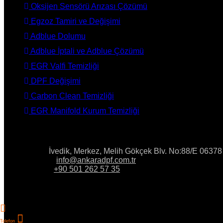
Oksijen Sensörü Arızası Çözümü
Egzoz Tamiri ve Değişimi
Adblue Dolumu
Adblue İptali ve Adblue Çözümü
EGR Valfi Temizliği
DPF Değişimi
Carbon Clean Temizliği
EGR Manifold Kurum Temizliği
İLETİŞİM
Adres:
İvedik, Merkez, Melih Gökçek Blv. No:88/E 0637
E-Posta:
info@ankaradpf.com.tr
Telefon:
+90 501 262 57 35
Telefon