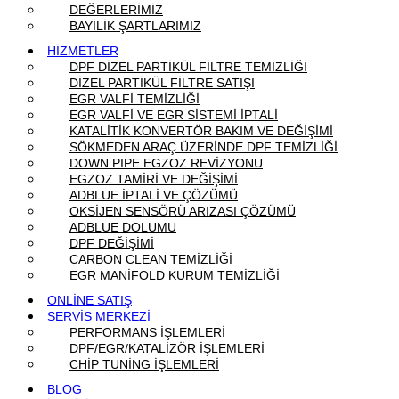
DEĞERLERİMİZ
BAYİLİK ŞARTLARIMIZ
HİZMETLER
DPF DİZEL PARTİKÜL FİLTRE TEMİZLİĞİ
DİZEL PARTİKÜL FİLTRE SATIŞI
EGR VALFİ TEMİZLİĞİ
EGR VALFİ VE EGR SİSTEMİ İPTALİ
KATALİTİK KONVERTÖR BAKIM VE DEĞİŞİMİ
SÖKMEDEN ARAÇ ÜZERİNDE DPF TEMİZLİĞİ
DOWN PIPE EGZOZ REVİZYONU
EGZOZ TAMİRİ VE DEĞİŞİMİ
ADBLUE İPTALİ VE ÇÖZÜMÜ
OKSİJEN SENSÖRÜ ARIZASI ÇÖZÜMÜ
ADBLUE DOLUMU
DPF DEĞİŞİMİ
CARBON CLEAN TEMİZLİĞİ
EGR MANİFOLD KURUM TEMİZLİĞİ
ONLİNE SATIŞ
SERVİS MERKEZİ
PERFORMANS İŞLEMLERİ
DPF/EGR/KATALİZÖR İŞLEMLERİ
CHİP TUNİNG İŞLEMLERİ
BLOG