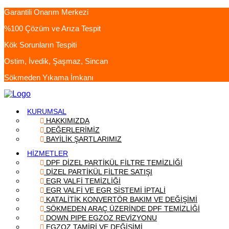
Garantili Onarım Merkezi
%100 Çözüm ve Arıza Tespit
Kök Sorunların Tespiti
Ostim, İvedik, Şaşmaz, Sincan
Sökmeden Yıkama İmkanı
KURUMSAL
HAKKIMIZDA
DEĞERLERİMİZ
BAYİLİK ŞARTLARIMIZ
HİZMETLER
DPF DİZEL PARTİKÜL FİLTRE TEMİZLİĞİ
DİZEL PARTİKÜL FİLTRE SATIŞI
EGR VALFİ TEMİZLİĞİ
EGR VALFİ VE EGR SİSTEMİ İPTALİ
KATALİTİK KONVERTÖR BAKIM VE DEĞİŞİMİ
SÖKMEDEN ARAÇ ÜZERİNDE DPF TEMİZLİĞİ
DOWN PIPE EGZOZ REVİZYONU
EGZOZ TAMİRİ VE DEĞİŞİMİ