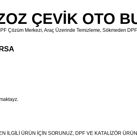
ZOZ ÇEVİK OTO B
kara DPF Çözüm Merkezi, Araç Üzerinde Temizleme, Sökmeden DP
URSA
pmaktayz.
N İLGİLİ ÜRÜN İÇİN SORUNUZ, DPF VE KATALİZÖR ÜRÜ