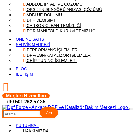
ADBLUE İPTALİ VE ÇÖZÜMÜ
OKSİJEN SENSÖRÜ ARIZASI ÇÖZÜMÜ
ADBLUE DOLUMU
DPF DEĞİŞİMİ
CARBON CLEAN TEMİZLİĞİ
EGR MANİFOLD KURUM TEMİZLİĞİ
ONLİNE SATIŞ
SERVİS MERKEZİ
PERFORMANS İŞLEMLERİ
DPF/EGR/KATALİZÖR İŞLEMLERİ
CHİP TUNİNG İŞLEMLERİ
BLOG
İLETİŞİM
Müşteri Hizmetleri
+90 501 262 57 35
Ara
KURUMSAL
HAKKIMIZDA