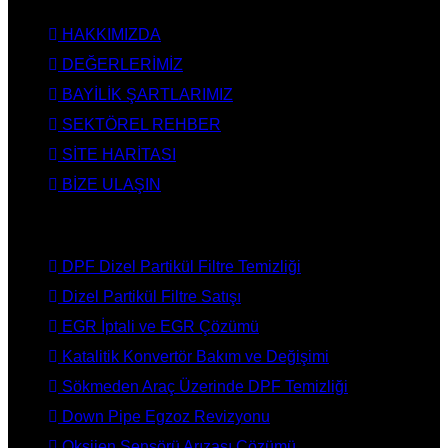
HAKKIMIZDA
DEĞERLERİMİZ
BAYİLİK ŞARTLARIMIZ
SEKTÖREL REHBER
SİTE HARİTASI
BİZE ULAŞIN
HİZMETLERİMİZ
DPF Dizel Partikül Filtre Temizliği
Dizel Partikül Filtre Satışı
EGR İptali ve EGR Çözümü
Katalitik Konvertör Bakım ve Değişimi
Sökmeden Araç Üzerinde DPF Temizliği
Down Pipe Egzoz Revizyonu
Oksijen Sensörü Arızası Çözümü