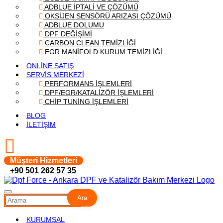
ADBLUE İPTALİ VE ÇÖZÜMÜ
OKSİJEN SENSÖRÜ ARIZASI ÇÖZÜMÜ
ADBLUE DOLUMU
DPF DEĞİŞİMİ
CARBON CLEAN TEMİZLİĞİ
EGR MANİFOLD KURUM TEMİZLİĞİ
ONLİNE SATIŞ
SERVİS MERKEZİ
PERFORMANS İŞLEMLERİ
DPF/EGR/KATALİZÖR İŞLEMLERİ
CHİP TUNİNG İŞLEMLERİ
BLOG
İLETİŞİM
Müşteri Hizmetleri
+90 501 262 57 35
Ara
KURUMSAL