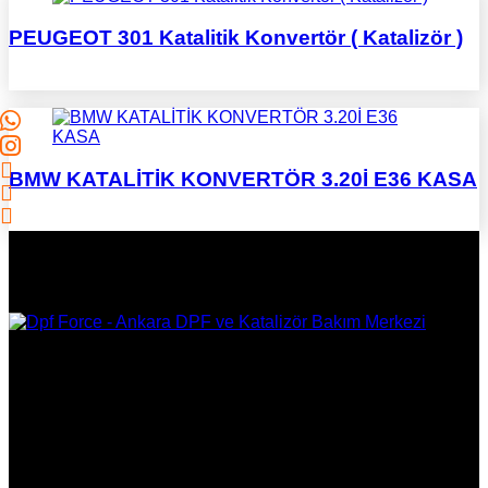
PEUGEOT 301 Katalitik Konvertör ( Katalizör )
BMW KATALİTİK KONVERTÖR 3.20İ E36 KASA
DPF Çözüm Merkezi, Kurumsal DPF Merkezi, EGR İptali,
AdBlue İptali, DPF Değişimi, DPF Arıza Onarım, Katalizör
Değişimi, Katalitik Konvertör Arıza Onarım Merkezi, EGR
Valfi Arıza Onarım, Ankara EGR İptali, Ankara DPF Merkezi,
Ankara Katalizör Fiyatları
KURUMSAL