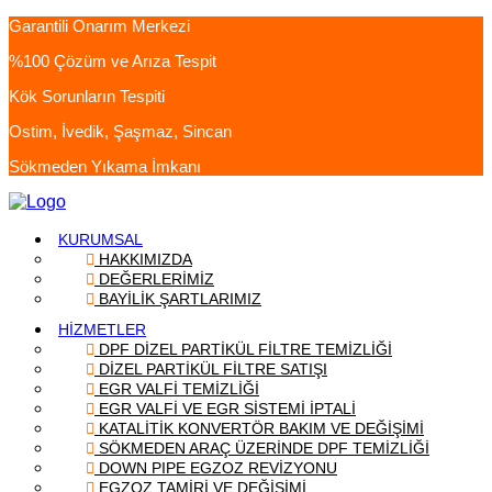
Garantili Onarım Merkezi
%100 Çözüm ve Arıza Tespit
Kök Sorunların Tespiti
Ostim, İvedik, Şaşmaz, Sincan
Sökmeden Yıkama İmkanı
KURUMSAL
HAKKIMIZDA
DEĞERLERİMİZ
BAYİLİK ŞARTLARIMIZ
HİZMETLER
DPF DİZEL PARTİKÜL FİLTRE TEMİZLİĞİ
DİZEL PARTİKÜL FİLTRE SATIŞI
EGR VALFİ TEMİZLİĞİ
EGR VALFİ VE EGR SİSTEMİ İPTALİ
KATALİTİK KONVERTÖR BAKIM VE DEĞİŞİMİ
SÖKMEDEN ARAÇ ÜZERİNDE DPF TEMİZLİĞİ
DOWN PIPE EGZOZ REVİZYONU
EGZOZ TAMİRİ VE DEĞİŞİMİ