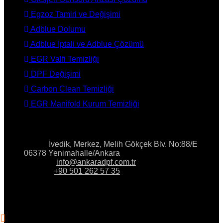
Egzoz Tamiri ve Değişimi
Adblue Dolumu
Adblue İptali ve Adblue Çözümü
EGR Valfi Temizliği
DPF Değişimi
Carbon Clean Temizliği
EGR Manifold Kurum Temizliği
İLETİŞİM
Adres:
İvedik, Merkez, Melih Gökçek Blv. No:88/E
06378 Yenimahalle/Ankara
E-Posta:
info@ankaradpf.com.tr
Telefon:
+90 501 262 57 35