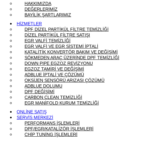
HAKKIMIZDA
DEĞERLERİMİZ
BAYİLİK ŞARTLARIMIZ
HİZMETLER
DPF DİZEL PARTİKÜL FİLTRE TEMİZLİĞİ
DİZEL PARTİKÜL FİLTRE SATIŞI
EGR VALFİ TEMİZLİĞİ
EGR VALFİ VE EGR SİSTEMİ İPTALİ
KATALİTİK KONVERTÖR BAKIM VE DEĞİŞİMİ
SÖKMEDEN ARAÇ ÜZERİNDE DPF TEMİZLİĞİ
DOWN PIPE EGZOZ REVİZYONU
EGZOZ TAMİRİ VE DEĞİŞİMİ
ADBLUE İPTALİ VE ÇÖZÜMÜ
OKSİJEN SENSÖRÜ ARIZASI ÇÖZÜMÜ
ADBLUE DOLUMU
DPF DEĞİŞİMİ
CARBON CLEAN TEMİZLİĞİ
EGR MANİFOLD KURUM TEMİZLİĞİ
ONLİNE SATIŞ
SERVİS MERKEZİ
PERFORMANS İŞLEMLERİ
DPF/EGR/KATALİZÖR İŞLEMLERİ
CHİP TUNİNG İŞLEMLERİ