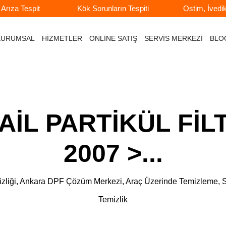
rıza Tespit
Kök Sorunların Tespiti
Ostim, İvedi
KURUMSAL
HİZMETLER
ONLİNE SATIŞ
SERVİS MERKEZİ
BLO
İL PARTİKÜL FİLT
2007 >...
e Temizliği, Ankara DPF Çözüm Merkezi, Araç Üzerinde Temizlem
Temizlik