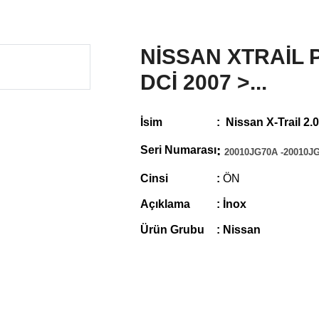
NİSSAN XTRAİL P
DCİ 2007 >...
İsim
:
Nissan X-Trail 2.
:
Seri Numarası
20010JG70A -20010
Cinsi
:
ÖN
Açıklama
: İnox
Ürün Grubu
: Nissan