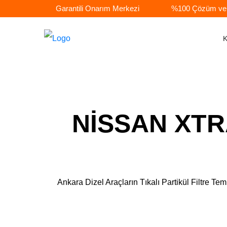
Garantili Onarım Merkezi
%100 Çözüm ve A
NİSSAN XTRA
Ankara Dizel Araçların Tıkalı Partikül Filtr