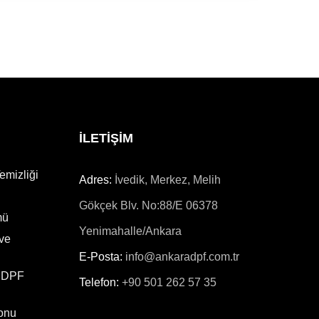
İLETİŞİM
emizliği
Adres:
İvedik, Merkez, Melih
Gökçek Blv. No:88/E 06378
mü
Yenimahalle/Ankara
 ve
E-Posta:
info@ankaradpf.com.tr
 DPF
Telefon:
+90 501 262 57 35
onu