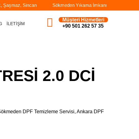
k, Şaşmaz, Sincan
Sökmeden Yıkama İmkanı
Müşteri Hizmetleri
G
İLETİŞİM
+90 501 262 57 35
RESİ 2.0 DCİ
e, Sökmeden DPF Temizleme Servisi, Ankara DPF