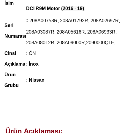
İsim
DCİ
R9M Motor
(2016 - 19)
:
208A00758R, 208A01792R, 208A02697R,
Seri
208A03087R, 208A05616R, 208A06933R,
Numarası
208A08012R, 208A09000R,2090000Q1E,
Cinsi
:
ÖN
Açıklama
: İnox
Ürün
: Nissan
Grubu
Ürün Açıklaması: