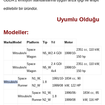
OBDA 2 emisyon standartlarına uygun arıza ışığı ile tespit
edilebilir bir üründür.
Uyumlu Olduğu
Modeller:
Marka
Model
Platform
Tip
Yıl
Motor
Space
2351 cc, 110 kW,
Mitsubishi
N5_W
2.4 GDI
1998/10-
Wagon
150 hp
Space
2.4 GDI
2351 cc, 110 kW,
Mitsubishi
N5_W
1998/10-
Wagon
4x4
150 hp
Space
N1_W,
1991/10-
1834 cc, 90
Mitsubishi
1.8
Runner
N2_W
1999/08
kW, 122 HP
Space
N1_W,
1996/06-
1834 cc, 85
Mitsubishi
1.8
Runner
N2_W
1999/08
kW, 116 HP