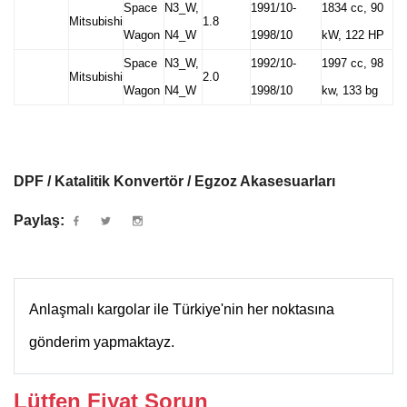
Space
N3_W,
1991/10-
1834 cc, 90
Mitsubishi
1.8
Wagon
N4_W
1998/10
kW, 122 HP
Space
N3_W,
1992/10-
1997 cc, 98
Mitsubishi
2.0
Wagon
N4_W
1998/10
kw, 133 bg
DPF / Katalitik Konvertör / Egzoz Akasesuarları
Paylaş:
Anlaşmalı kargolar ile Türkiye'nin her noktasına
gönderim yapmaktayz.
Lütfen Fiyat Sorun