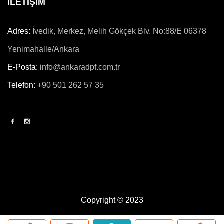
İLETİŞİM
Adres:
İvedik, Merkez, Melih Gökçek Blv. No:88/E 06378
Yenimahalle/Ankara
E-Posta:
info@ankaradpf.com.tr
Telefon:
+90 501 262 57 35
Copyright © 2023
Dpf Force - Ankara DPF ve Katalizör Bakım Merkezi.
All Rights