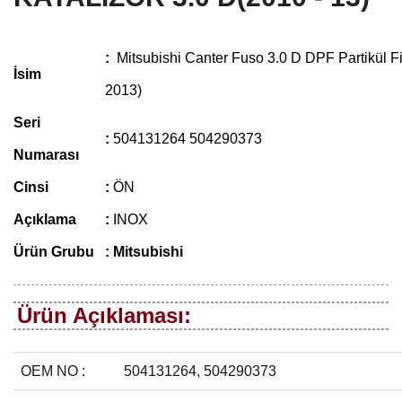
:
Mitsubishi Canter Fuso 3.0 D DPF Partikül Fi
İsim
2013)
Seri
:
504131264 504290373
Numarası
Cinsi
:
ÖN
Açıklama
:
INOX
Ürün Grubu
: Mitsubishi
Ürün Açıklaması:
OEM NO :
504131264, 504290373