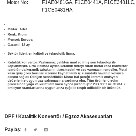
Motor No:
F1AE0481GA, F1CE0441A, F1CE3481LC,
F1CE0481HA
Miktar: Adet
Renk: Krom
Menşei: Europa
Garanti: 12 ay
Sektör lideri, en kaliteli ve teknolojik firma.
Katalitik konvertör. Paslanmaz çelikten imal edilmiş son teknoloji ile
kaplanmıştır. Orta kısımda ayrıca keramik filtreyi tutan metal kasa konvertör
ısındığında keramik tabakanın titreşmesini ve ses yapmasını engeller. Metal
kasa giriş çıkış boruları üzerine kaynatılarak iç kısımdaki havanın kolayca
akışını sağlar. Oksijen sensörlüdür. Mono bal peteği keramik emisyon
değerlerine uygun gaz salınmasına yardımcı olur. Tüm ürünler üretim
prosesinde yağa ve kırıntılara karşı ayrıca yıkanmıştır. ISO 9002 ve OBDA 2
emisyon standartlarına uygun arıza ışığı ile tespit edilebilir bir üründür.
DPF / Katalitik Konvertör / Egzoz Akasesuarları
Paylaş: