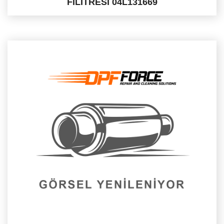
FİLİTRESİ 04L131669