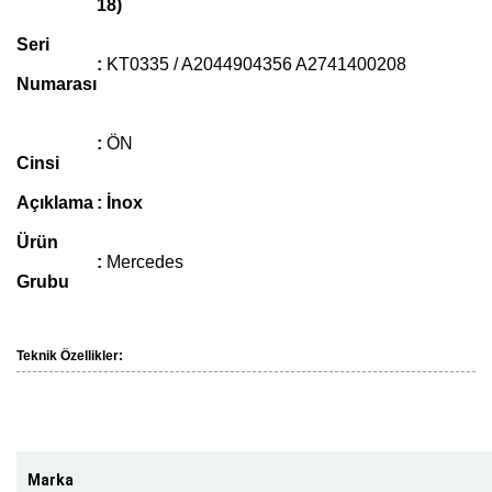
18)
Seri
:
KT0335 / A2044904356 A2741400208
Numarası
:
ÖN
Cinsi
Açıklama
: İnox
Ürün
:
Mercedes
Grubu
Teknik Özellikler:
Marka