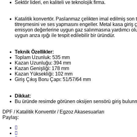
Sektör lideri, en kaliteli ve teknolojik firma.
Katalitik konvertör. Paslanmaz çelikten imal edilmiş son t
titreşmesini ve ses yapmasını engeller. Metal kasa giriş 
emisyon değerlerine uygun gaz salınmasına yardımcı olur
uygun arıza ışığı ile tespit edilebilir bir üründür.
Teknik Özellikler:
Toplam Uzunluk: 535 mm
Kazan Uzunluğu: 394 mm
Kazan Genişliği: 178 mm
Kazan Yüksekliği: 102 mm
Giriş Çıkış Boru Çapı: 51/57/64 mm
Dikkat:
Bu üründe resimde görünen oksijen sensörü giriş bulun
DPF / Katalitik Konvertör / Egzoz Akasesuarları
Paylaş: