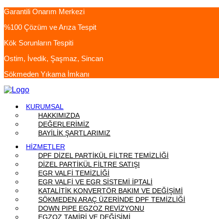
Garantili Onarım Merkezi
%100 Çözüm ve Arıza Tespit
Kök Sorunların Tespiti
Ostim, İvedik, Şaşmaz, Sincan
Sökmeden Yıkama İmkanı
KURUMSAL
HAKKIMIZDA
DEĞERLERİMİZ
BAYİLİK ŞARTLARIMIZ
HİZMETLER
DPF DİZEL PARTİKÜL FİLTRE TEMİZLİĞİ
DİZEL PARTİKÜL FİLTRE SATIŞI
EGR VALFİ TEMİZLİĞİ
EGR VALFİ VE EGR SİSTEMİ İPTALİ
KATALİTİK KONVERTÖR BAKIM VE DEĞİŞİMİ
SÖKMEDEN ARAÇ ÜZERİNDE DPF TEMİZLİĞİ
DOWN PIPE EGZOZ REVİZYONU
EGZOZ TAMİRİ VE DEĞİŞİMİ