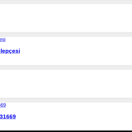
elepçesi
131669