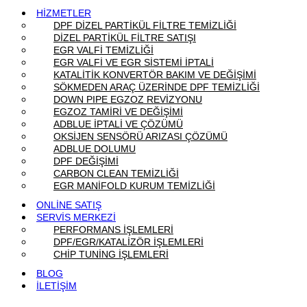
HİZMETLER
DPF DİZEL PARTİKÜL FİLTRE TEMİZLİĞİ
DİZEL PARTİKÜL FİLTRE SATIŞI
EGR VALFİ TEMİZLİĞİ
EGR VALFİ VE EGR SİSTEMİ İPTALİ
KATALİTİK KONVERTÖR BAKIM VE DEĞİŞİMİ
SÖKMEDEN ARAÇ ÜZERİNDE DPF TEMİZLİĞİ
DOWN PIPE EGZOZ REVİZYONU
EGZOZ TAMİRİ VE DEĞİŞİMİ
ADBLUE İPTALİ VE ÇÖZÜMÜ
OKSİJEN SENSÖRÜ ARIZASI ÇÖZÜMÜ
ADBLUE DOLUMU
DPF DEĞİŞİMİ
CARBON CLEAN TEMİZLİĞİ
EGR MANİFOLD KURUM TEMİZLİĞİ
ONLİNE SATIŞ
SERVİS MERKEZİ
PERFORMANS İŞLEMLERİ
DPF/EGR/KATALİZÖR İŞLEMLERİ
CHİP TUNİNG İŞLEMLERİ
BLOG
İLETİŞİM