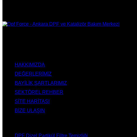
DPF Çözüm Merkezi, Kurumsal DPF Merkezi, EGR İptali, AdBlue 
Onarım, Ankara EGR İptali, Ankara DPF Merkezi, Ankara Katali
KURUMSAL
HAKKIMIZDA
DEĞERLERİMİZ
BAYİLİK ŞARTLARIMIZ
SEKTÖREL REHBER
SİTE HARİTASI
BİZE ULAŞIN
HİZMETLERİMİZ
DPF Dizel Partikül Filtre Temizliği