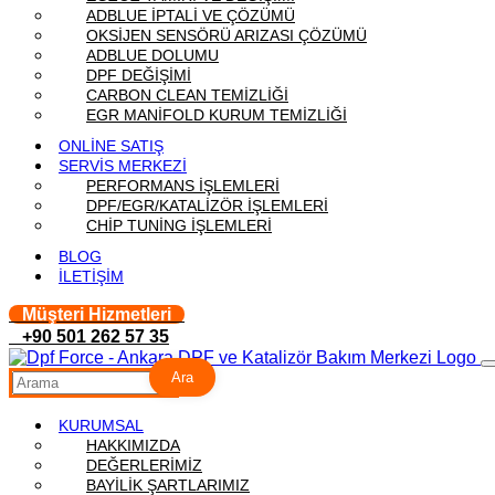
ADBLUE İPTALİ VE ÇÖZÜMÜ
OKSİJEN SENSÖRÜ ARIZASI ÇÖZÜMÜ
ADBLUE DOLUMU
DPF DEĞİŞİMİ
CARBON CLEAN TEMİZLİĞİ
EGR MANİFOLD KURUM TEMİZLİĞİ
ONLİNE SATIŞ
SERVİS MERKEZİ
PERFORMANS İŞLEMLERİ
DPF/EGR/KATALİZÖR İŞLEMLERİ
CHİP TUNİNG İŞLEMLERİ
BLOG
İLETİŞİM
Müşteri Hizmetleri
+90 501 262 57 35
Ara
KURUMSAL
HAKKIMIZDA
DEĞERLERİMİZ
BAYİLİK ŞARTLARIMIZ