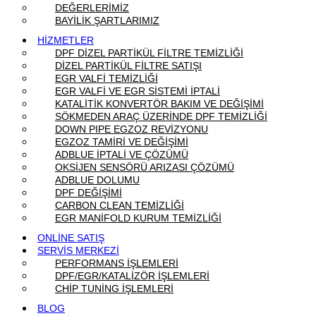
DEĞERLERİMİZ
BAYİLİK ŞARTLARIMIZ
HİZMETLER
DPF DİZEL PARTİKÜL FİLTRE TEMİZLİĞİ
DİZEL PARTİKÜL FİLTRE SATIŞI
EGR VALFİ TEMİZLİĞİ
EGR VALFİ VE EGR SİSTEMİ İPTALİ
KATALİTİK KONVERTÖR BAKIM VE DEĞİŞİMİ
SÖKMEDEN ARAÇ ÜZERİNDE DPF TEMİZLİĞİ
DOWN PIPE EGZOZ REVİZYONU
EGZOZ TAMİRİ VE DEĞİŞİMİ
ADBLUE İPTALİ VE ÇÖZÜMÜ
OKSİJEN SENSÖRÜ ARIZASI ÇÖZÜMÜ
ADBLUE DOLUMU
DPF DEĞİŞİMİ
CARBON CLEAN TEMİZLİĞİ
EGR MANİFOLD KURUM TEMİZLİĞİ
ONLİNE SATIŞ
SERVİS MERKEZİ
PERFORMANS İŞLEMLERİ
DPF/EGR/KATALİZÖR İŞLEMLERİ
CHİP TUNİNG İŞLEMLERİ
BLOG