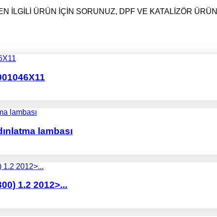
N İLGİLİ ÜRÜN İÇİN SORUNUZ, DPF VE KATALİZÖR ÜRÜ
E001046X11
dınlatma lambası
 1.2 2012>...