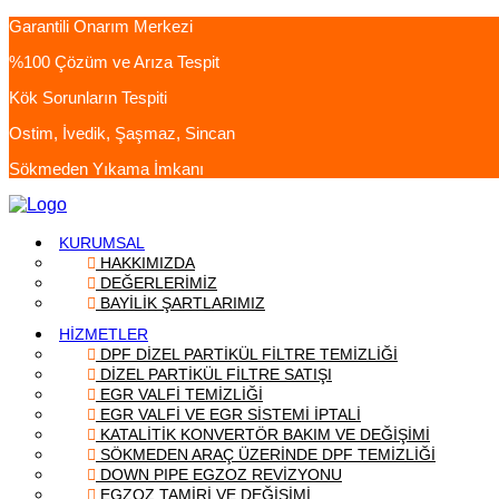
Garantili Onarım Merkezi
%100 Çözüm ve Arıza Tespit
Kök Sorunların Tespiti
Ostim, İvedik, Şaşmaz, Sincan
Sökmeden Yıkama İmkanı
KURUMSAL
HAKKIMIZDA
DEĞERLERİMİZ
BAYİLİK ŞARTLARIMIZ
HİZMETLER
DPF DİZEL PARTİKÜL FİLTRE TEMİZLİĞİ
DİZEL PARTİKÜL FİLTRE SATIŞI
EGR VALFİ TEMİZLİĞİ
EGR VALFİ VE EGR SİSTEMİ İPTALİ
KATALİTİK KONVERTÖR BAKIM VE DEĞİŞİMİ
SÖKMEDEN ARAÇ ÜZERİNDE DPF TEMİZLİĞİ
DOWN PIPE EGZOZ REVİZYONU
EGZOZ TAMİRİ VE DEĞİŞİMİ