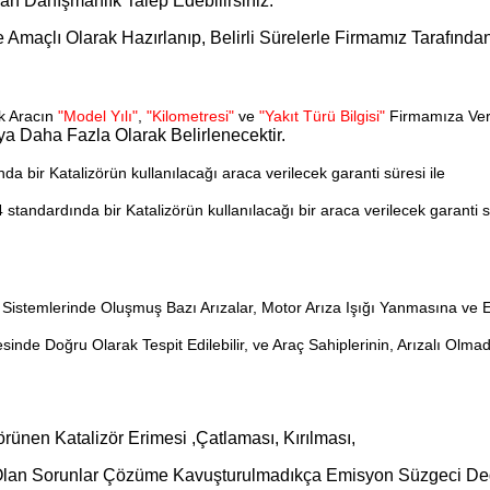
dan Danışmanlık Talep Edebilirsiniz.
me Amaçlı Olarak Hazırlanıp, Belirli Sürelerle Firmamız Tarafınd
ak Aracın
"Model Yılı"
,
"Kilometresi"
ve
"Yakıt Türü Bilgisi"
Firmamıza Veri
veya Daha Fazla Olarak Belirlenecektir.
a bir Katalizörün kullanılacağı araca verilecek garanti süresi ile
standardında bir Katalizörün kullanılacağı bir araca verilecek garanti s
istemlerinde Oluşmuş Bazı Arızalar, Motor Arıza Işığı Yanmasına ve E
esinde Doğru Olarak Tespit Edilebilir, ve Araç Sahiplerinin, Arızalı O
Görünen Katalizör Erimesi ,Çatlaması, Kırılması,
 Olan Sorunlar Çözüme Kavuşturulmadıkça Emisyon Süzgeci D