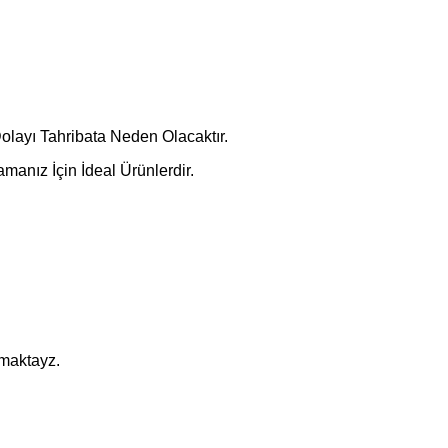
layı Tahribata Neden Olacaktır.
manız İçin İdeal Ürünlerdir.
pmaktayz.