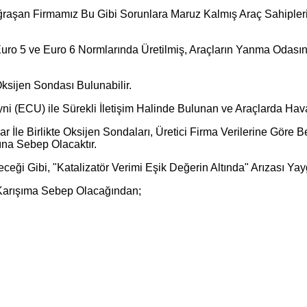
Uğraşan Firmamız Bu Gibi Sorunlara Maruz Kalmış Araç Sahiple
4, Euro 5 ve Euro 6 Normlarında Üretilmiş, Araçların Yanma Odas
Oksijen Sondası Bulunabilir.
ni (ECU) ile Sürekli İletişim Halinde Bulunan ve Araçlarda Hav
r İle Birlikte Oksijen Sondaları, Üretici Firma Verilerine Gör
ına Sebep Olacaktır.
eceği Gibi, "Katalizatör Verimi Eşik Değerin Altında" Arızası Yay
r Karışıma Sebep Olacağından;