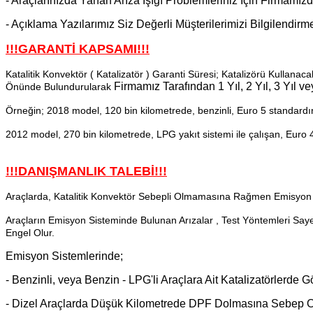
- Araçlarınızda Yanan Arıza Işığı Problemleriniz İçin Firmamız
- Açıklama Yazılarımız Siz Değerli Müşterilerimizi Bilgilendir
!!!GARANTİ KAPSAMI!!!
Katalitik Konvektör ( Katalizatör ) Garanti Süresi; Katalizörü Kullanac
Firmamız Tarafından
1 Yıl, 2 Yıl, 3 Yıl 
Önünde Bulundurularak
Örneğin; 2018 model, 120 bin kilometrede, benzinli, Euro 5 standardınd
2012 model, 270 bin kilometrede, LPG yakıt sistemi ile çalışan, Euro 4 
!!!DANIŞMANLIK TALEBİ!!!
Araçlarda, Katalitik Konvektör Sebepli Olmamasına Rağmen Emisyon S
Araçların Emisyon Sisteminde Bulunan Arızalar , Test Yöntemleri Say
Engel Olur.
Emisyon Sistemlerinde;
- Benzinli, veya Benzin - LPG'li Araçlara Ait Katalizatörlerde 
- Dizel Araçlarda Düşük Kilometrede DPF Dolmasına Sebep