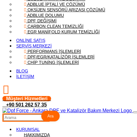
ADBLUE İPTALİ VE ÇÖZÜMÜ
OKSİJEN SENSÖRÜ ARIZASI ÇÖZÜMÜ
ADBLUE DOLUMU
DPF DEĞİŞİMİ
CARBON CLEAN TEMİZLİĞİ
EGR MANİFOLD KURUM TEMİZLİĞİ
ONLİNE SATIŞ
SERVİS MERKEZİ
PERFORMANS İŞLEMLERİ
DPF/EGR/KATALİZÖR İŞLEMLERİ
CHİP TUNİNG İŞLEMLERİ
BLOG
İLETİŞİM
Müşteri Hizmetleri
+90 501 262 57 35
Ara
KURUMSAL
HAKKIMIZDA