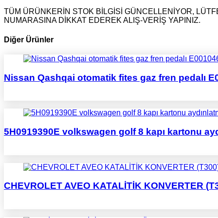
TÜM ÜRÜNKERİN STOK BİLGİSİ GÜNCELLENİYOR, LÜTFE
NUMARASINA DİKKAT EDEREK ALIŞ-VERİŞ YAPINIZ.
Diğer Ürünler
Nissan Qashqai otomatik fites gaz fren pedalı 
5H0919390E volkswagen golf 8 kapı kartonu ay
CHEVROLET AVEO KATALİTİK KONVERTER (T300)