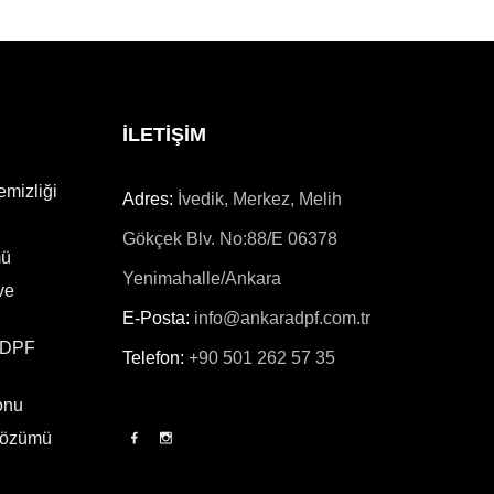
İLETİŞİM
emizliği
Adres:
İvedik, Merkez, Melih
Gökçek Blv. No:88/E 06378
mü
Yenimahalle/Ankara
ve
E-Posta:
info@ankaradpf.com.tr
 DPF
Telefon:
+90 501 262 57 35
onu
Çözümü