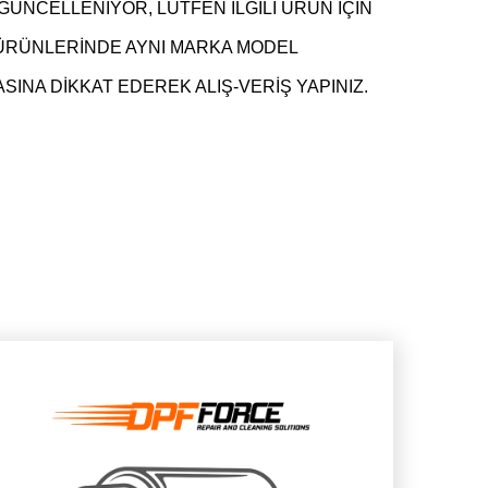
GÜNCELLENİYOR, LÜTFEN İLGİLİ ÜRÜN İÇİN
 ÜRÜNLERİNDE AYNI MARKA MODEL
INA DİKKAT EDEREK ALIŞ-VERİŞ YAPINIZ.