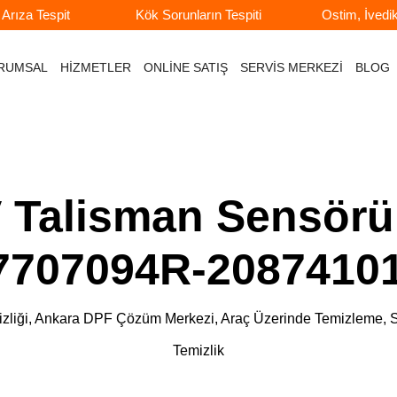
rıza Tespit
Kök Sorunların Tespiti
Ostim, İvedi
RUMSAL
HİZMETLER
ONLİNE SATIŞ
SERVİS MERKEZİ
BLOG
 Talisman Sensörü
7707094R-2087410
e Temizliği, Ankara DPF Çözüm Merkezi, Araç Üzerinde Temizlem
Temizlik