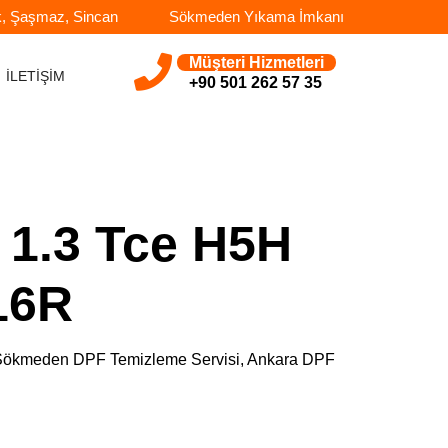
k, Şaşmaz, Sincan
Sökmeden Yıkama İmkanı
Müşteri Hizmetleri
İLETİŞİM
+90 501 262 57 35
 1.3 Tce H5H
16R
e, Sökmeden DPF Temizleme Servisi, Ankara DPF