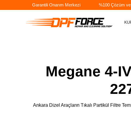
Garantili Onarım Merkezi
%100 Çözüm ve A
KU
Megane 4-IV
22
Ankara Dizel Araçların Tıkalı Partikül Filtr