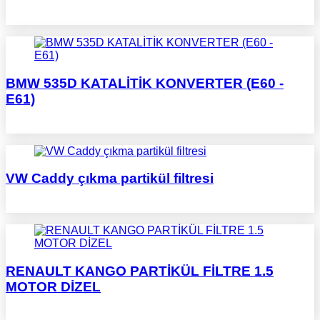
BMW 535D KATALİTİK KONVERTER (E60 -
E61)
VW Caddy çıkma partikül filtresi
RENAULT KANGO PARTİKÜL FİLTRE 1.5
MOTOR DİZEL