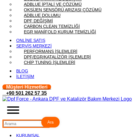
ADBLUE İPTALİ VE ÇÖZÜMÜ
OKSİJEN SENSÖRÜ ARIZASI ÇÖZÜMÜ
ADBLUE DOLUMU
DPF DEĞİŞİMİ
CARBON CLEAN TEMİZLİĞİ
EGR MANİFOLD KURUM TEMİZLİĞİ
ONLİNE SATIŞ
SERVİS MERKEZİ
PERFORMANS İŞLEMLERİ
DPF/EGR/KATALİZÖR İŞLEMLERİ
CHİP TUNİNG İŞLEMLERİ
BLOG
İLETİŞİM
Müşteri Hizmetleri
+90 501 262 57 35
Ara
KURUMSAL