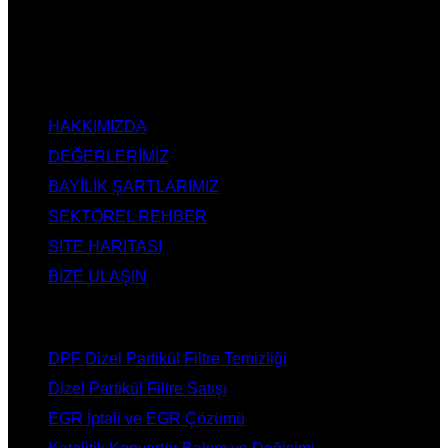
Değişimi, Katalitik Konvertör Arıza Onarım Merkezi, EGR
Valfi Arıza Onarım, Ankara EGR İptali, Ankara DPF Merkezi,
Ankara Katalizör Fiyatları
KURUMSAL
HAKKIMIZDA
DEĞERLERİMİZ
BAYİLİK ŞARTLARIMIZ
SEKTÖREL REHBER
SİTE HARİTASI
BİZE ULAŞIN
HİZMETLERİMİZ
DPF Dizel Partikül Filtre Temizliği
Dizel Partikül Filtre Satışı
EGR İptali ve EGR Çözümü