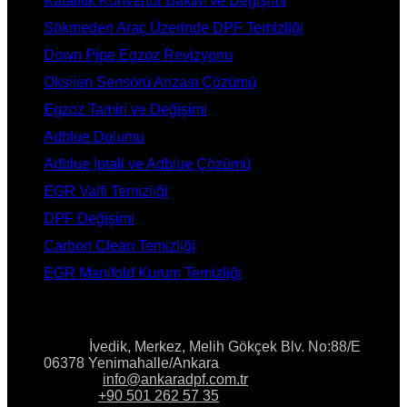
Katalitik Konvertör Bakım ve Değişimi
Sökmeden Araç Üzerinde DPF Temizliği
Down Pipe Egzoz Revizyonu
Oksijen Sensörü Arızası Çözümü
Egzoz Tamiri ve Değişimi
Adblue Dolumu
Adblue İptali ve Adblue Çözümü
EGR Valfi Temizliği
DPF Değişimi
Carbon Clean Temizliği
EGR Manifold Kurum Temizliği
İLETİŞİM
Adres:
İvedik, Merkez, Melih Gökçek Blv. No:88/E
06378 Yenimahalle/Ankara
E-Posta:
info@ankaradpf.com.tr
Telefon:
+90 501 262 57 35