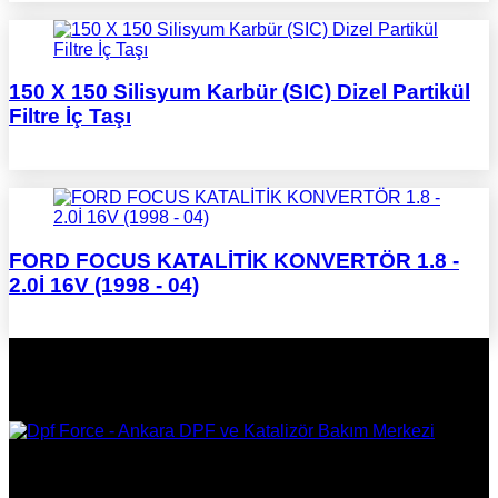
150 X 150 Silisyum Karbür (SIC) Dizel Partikül
Filtre İç Taşı
FORD FOCUS KATALİTİK KONVERTÖR 1.8 -
2.0İ 16V (1998 - 04)
DPF Çözüm Merkezi, Kurumsal DPF Merkezi, EGR İptali,
AdBlue İptali, DPF Değişimi, DPF Arıza Onarım, Katalizör