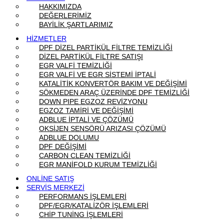
HAKKIMIZDA
DEĞERLERİMİZ
BAYİLİK ŞARTLARIMIZ
HİZMETLER
DPF DİZEL PARTİKÜL FİLTRE TEMİZLİĞİ
DİZEL PARTİKÜL FİLTRE SATIŞI
EGR VALFİ TEMİZLİĞİ
EGR VALFİ VE EGR SİSTEMİ İPTALİ
KATALİTİK KONVERTÖR BAKIM VE DEĞİŞİMİ
SÖKMEDEN ARAÇ ÜZERİNDE DPF TEMİZLİĞİ
DOWN PIPE EGZOZ REVİZYONU
EGZOZ TAMİRİ VE DEĞİŞİMİ
ADBLUE İPTALİ VE ÇÖZÜMÜ
OKSİJEN SENSÖRÜ ARIZASI ÇÖZÜMÜ
ADBLUE DOLUMU
DPF DEĞİŞİMİ
CARBON CLEAN TEMİZLİĞİ
EGR MANİFOLD KURUM TEMİZLİĞİ
ONLİNE SATIŞ
SERVİS MERKEZİ
PERFORMANS İŞLEMLERİ
DPF/EGR/KATALİZÖR İŞLEMLERİ
CHİP TUNİNG İŞLEMLERİ