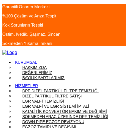
Garantili Onarım Merkezi
%100 Çözüm ve Arıza Tespit
Kök Sorunların Tespiti
Ostim, İvedik, Şaşmaz, Sincan
Sökmeden Yıkama İmkanı
KURUMSAL
HAKKIMIZDA
DEĞERLERİMİZ
BAYİLİK ŞARTLARIMIZ
HİZMETLER
DPF DİZEL PARTİKÜL FİLTRE TEMİZLİĞİ
DİZEL PARTİKÜL FİLTRE SATIŞI
EGR VALFİ TEMİZLİĞİ
EGR VALFİ VE EGR SİSTEMİ İPTALİ
KATALİTİK KONVERTÖR BAKIM VE DEĞİŞİMİ
SÖKMEDEN ARAÇ ÜZERİNDE DPF TEMİZLİĞİ
DOWN PIPE EGZOZ REVİZYONU
EGZOZ TAMİRİ VE DEĞİŞİMİ