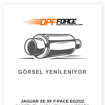
JAGUAR XE XF F-PACE EGZOZ