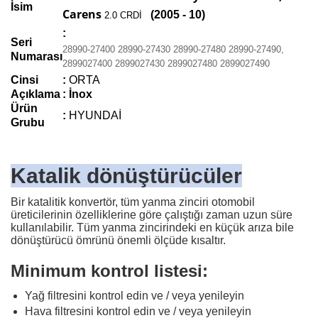
İsim
Carens
(2005 - 10)
2.0 CRDİ
:
Seri
28990-27400 28990-27430 28990-27480 28990-27490,
Numarası
2899027400 2899027430 2899027480 2899027490
Cinsi
:
ORTA
Açıklama
: İnox
Ürün
:
HYUNDAİ
Grubu
Katalik dönüştürücüler
Bir katalitik konvertör, tüm yanma zinciri otomobil
üreticilerinin özelliklerine göre çalıştığı zaman uzun süre
kullanılabilir. Tüm yanma zincirindeki en küçük arıza bile
dönüştürücü ömrünü önemli ölçüde kısaltır.
Minimum kontrol listesi:
Yağ filtresini kontrol edin ve / veya yenileyin
Hava filtresini kontrol edin ve / veya yenileyin