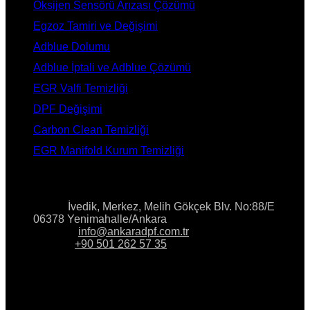
Oksijen Sensörü Arızası Çözümü
Egzoz Tamiri ve Değişimi
Adblue Dolumu
Adblue İptali ve Adblue Çözümü
EGR Valfi Temizliği
DPF Değişimi
Carbon Clean Temizliği
EGR Manifold Kurum Temizliği
İLETİŞİM
Adres:
İvedik, Merkez, Melih Gökçek Blv. No:88/E
06378 Yenimahalle/Ankara
E-Posta:
info@ankaradpf.com.tr
Telefon:
+90 501 262 57 35