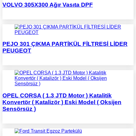
VOLVO 305X300 Ağır Vasıta DPF
PEJO 301 ÇIKMA PARTİKÜL FİLTRESİ LİDER
PEUGEOT
OPEL CORSA ( 1.3 JTD Motor ) Katalitik
Konvertör ( Katalizör ) Eski Model ( Oksijen
Sensörsüz )