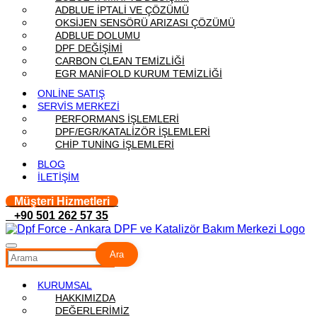
ADBLUE İPTALİ VE ÇÖZÜMÜ
OKSİJEN SENSÖRÜ ARIZASI ÇÖZÜMÜ
ADBLUE DOLUMU
DPF DEĞİŞİMİ
CARBON CLEAN TEMİZLİĞİ
EGR MANİFOLD KURUM TEMİZLİĞİ
ONLİNE SATIŞ
SERVİS MERKEZİ
PERFORMANS İŞLEMLERİ
DPF/EGR/KATALİZÖR İŞLEMLERİ
CHİP TUNİNG İŞLEMLERİ
BLOG
İLETİŞİM
Müşteri Hizmetleri
+90 501 262 57 35
Ara
KURUMSAL
HAKKIMIZDA
DEĞERLERİMİZ