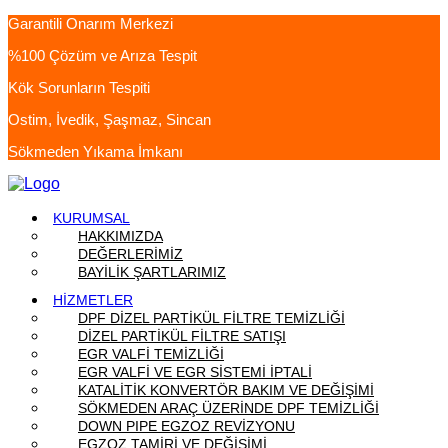
Garantili Onarım Merkezi
%100 Çözüm ve Arıza Tespit
Kök Sorunların Tespiti
Ostim, İvedik, Şaşmaz, Sincan
Sökmeden Yıkama İmkanı
KURUMSAL
HAKKIMIZDA
DEĞERLERİMİZ
BAYİLİK ŞARTLARIMIZ
HİZMETLER
DPF DİZEL PARTİKÜL FİLTRE TEMİZLİĞİ
DİZEL PARTİKÜL FİLTRE SATIŞI
EGR VALFİ TEMİZLİĞİ
EGR VALFİ VE EGR SİSTEMİ İPTALİ
KATALİTİK KONVERTÖR BAKIM VE DEĞİŞİMİ
SÖKMEDEN ARAÇ ÜZERİNDE DPF TEMİZLİĞİ
DOWN PIPE EGZOZ REVİZYONU
EGZOZ TAMİRİ VE DEĞİŞİMİ