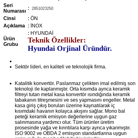
Seri
:
2851023250
Numarası
Cinsi
:
ÖN
Açıklama
:
İNOX
:
HYUNDAİ
Ürün
Teknik Özellikler:
Grubu
Hyundai Orjinal Üründür.
Sektör lideri, en kaliteli ve teknolojik firma.
Katalitik konvertör. Paslanmaz çelikten imal edilmiş son
teknoloji ile kaplanmıştır. Orta kısımda ayrıca keramik
filtreyi tutan metal kasa konvertör ısındığında keramik
tabakanın titreşmesini ve ses yapmasını engeller. Metal
kasa giriş çıkış boruları üzerine kaynatılarak iç
kısımdaki havanın kolayca akışını sağlar. Mono bal
peteği keramik emisyon değerlerine uygun gaz
salınmasına yardımcı olur. Tüm ürünler üretim
prosesinde yağa ve kırıntılara karşı ayrıca yıkanmıştır.
ISO 9002 ve OBDA 2 emisyon standartlarına uygun