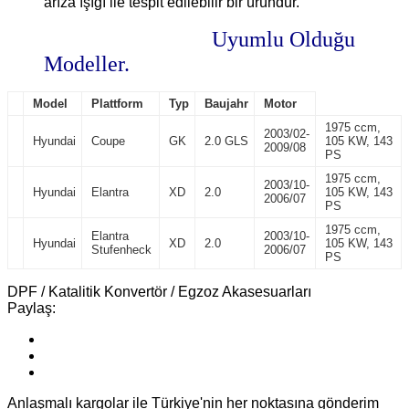
arıza ışığı ile tespit edilebilir bir üründür.
Uyumlu Olduğu
Modeller.
Model
Plattform
Typ
Baujahr
Motor
1975 ccm,
2003/02-
Hyundai
Coupe
GK
2.0 GLS
105 KW, 143
2009/08
PS
1975 ccm,
2003/10-
Hyundai
Elantra
XD
2.0
105 KW, 143
2006/07
PS
1975 ccm,
Elantra
2003/10-
Hyundai
XD
2.0
105 KW, 143
Stufenheck
2006/07
PS
DPF / Katalitik Konvertör / Egzoz Akasesuarları
Paylaş:
Anlaşmalı kargolar ile Türkiye'nin her noktasına gönderim