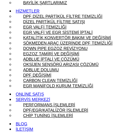
BAYİLİK ŞARTLARIMIZ
HİZMETLER
DPF DİZEL PARTİKÜL FİLTRE TEMİZLİĞİ
DİZEL PARTİKÜL FİLTRE SATIŞI
EGR VALFİ TEMİZLİĞİ
EGR VALFİ VE EGR SİSTEMİ İPTALİ
KATALİTİK KONVERTÖR BAKIM VE DEĞİŞİMİ
SÖKMEDEN ARAÇ ÜZERİNDE DPF TEMİZLİĞİ
DOWN PIPE EGZOZ REVİZYONU
EGZOZ TAMİRİ VE DEĞİŞİMİ
ADBLUE İPTALİ VE ÇÖZÜMÜ
OKSİJEN SENSÖRÜ ARIZASI ÇÖZÜMÜ
ADBLUE DOLUMU
DPF DEĞİŞİMİ
CARBON CLEAN TEMİZLİĞİ
EGR MANİFOLD KURUM TEMİZLİĞİ
ONLİNE SATIŞ
SERVİS MERKEZİ
PERFORMANS İŞLEMLERİ
DPF/EGR/KATALİZÖR İŞLEMLERİ
CHİP TUNİNG İŞLEMLERİ
BLOG
İLETİŞİM