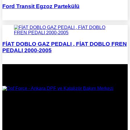
Ford Transit Egzoz Partekülü
FİAT DOBLO GAZ PEDALI , FİAT DOBLO FREN
PEDALI 2000-2005
DPF Çözüm Merkezi, Kurumsal DPF Merkezi, EGR İptali,
AdBlue İptali, DPF Değişimi, DPF Arıza Onarım, Katalizör
Değişimi, Katalitik Konvertör Arıza Onarım Merkezi, EGR
Valfi Arıza Onarım, Ankara EGR İptali, Ankara DPF Merkezi,
Ankara Katalizör Fiyatları