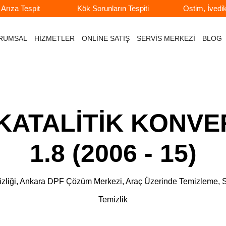
rıza Tespit
Kök Sorunların Tespiti
Ostim, İvedi
RUMSAL
HİZMETLER
ONLİNE SATIŞ
SERVİS MERKEZİ
BLOG
ATALİTİK KONVERT
1.8 (2006 - 15)
e Temizliği, Ankara DPF Çözüm Merkezi, Araç Üzerinde Temizlem
Temizlik