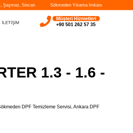
k, Şaşmaz, Sincan
Sökmeden Yıkama İmkanı
Müşteri Hizmetleri
İLETİŞİM
+90 501 262 57 35
ER 1.3 - 1.6 -
e, Sökmeden DPF Temizleme Servisi, Ankara DPF