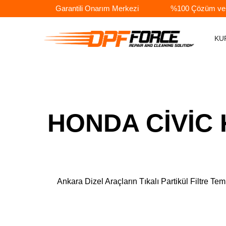
Garantili Onarım Merkezi
%100 Çözüm ve A
KU
HONDA CİVİC K
Ankara Dizel Araçların Tıkalı Partikül Filtr