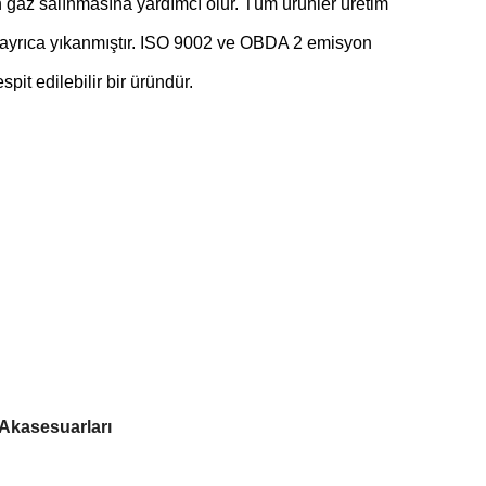
gaz salınmasına yardımcı olur. Tüm ürünler üretim
ı ayrıca yıkanmıştır. ISO 9002 ve OBDA 2 emisyon
spit edilebilir bir üründür.
 Akasesuarları