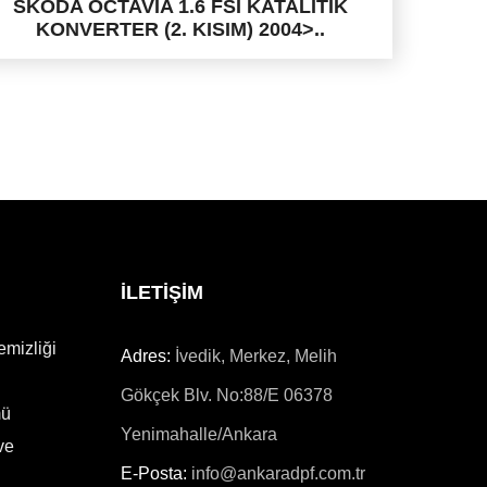
SKODA OCTAVIA 1.6 FSI KATALİTİK
KONVERTER (2. KISIM) 2004>..
İLETİŞİM
emizliği
Adres:
İvedik, Merkez, Melih
Gökçek Blv. No:88/E 06378
mü
Yenimahalle/Ankara
ve
E-Posta:
info@ankaradpf.com.tr