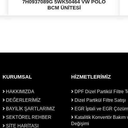
7H0937089G 5WK50464 VW POLO
BCM ÜNİTESİ
KURUMSAL
HİZMETLERİMİZ
HAKKIMIZDA
DPF Dizel Partikül Filtre T
DEĞERLERİMİZ
Dizel Partikül Filtre Satışı
BAYİLİK ŞARTLARIMIZ
EGR İptali ve EGR Çözü
SEKTÖREL REHBER
Katalitik Konvertör Bakım 
Değişimi
SİTE HARİTASI