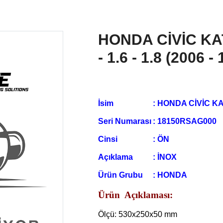
HONDA CİVİC KA
- 1.6 - 1.8 (2006 - 
İsim
: HONDA CİVİC KATA
Seri Numarası
:
18150RSAG000
Cinsi
:
ÖN
Açıklama
:
İNOX
Ürün Grubu
:
HONDA
Ürün Açıklaması:
Ölçü: 530x250x50 mm