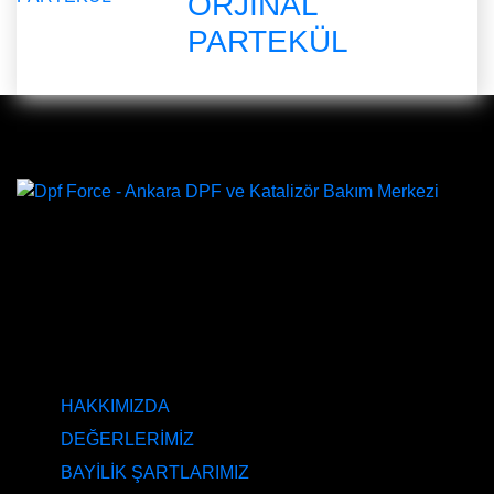
ORJİNAL
PARTEKÜL
DPF Çözüm Merkezi, Kurumsal DPF Merkezi, EGR İptali,
AdBlue İptali, DPF Değişimi, DPF Arıza Onarım, Katalizör
Değişimi, Katalitik Konvertör Arıza Onarım Merkezi, EGR
Valfi Arıza Onarım, Ankara EGR İptali, Ankara DPF
Merkezi, Ankara Katalizör Fiyatları
KURUMSAL
HAKKIMIZDA
DEĞERLERİMİZ
BAYİLİK ŞARTLARIMIZ