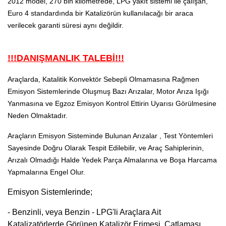
2012 model, 270 bin kilometrede, LPG yakıt sistemi ile çalışan,
Euro 4 standardında bir Katalizörün kullanılacağı bir araca
verilecek garanti süresi aynı değildir.
!!!DANIŞMANLIK TALEBİ!!!
Araçlarda, Katalitik Konvektör Sebepli Olmamasına Rağmen
Emisyon Sistemlerinde Oluşmuş Bazı Arızalar, Motor Arıza Işığı
Yanmasına ve Egzoz Emisyon Kontrol Ettirin Uyarısı Görülmesine
Neden Olmaktadır.
Araçların Emisyon Sisteminde Bulunan Arızalar , Test Yöntemleri
Sayesinde Doğru Olarak Tespit Edilebilir, ve Araç Sahiplerinin,
Arızalı Olmadığı Halde Yedek Parça Almalarına ve Boşa Harcama
Yapmalarına Engel Olur.
Emisyon Sistemlerinde;
- Benzinli, veya Benzin - LPG'li Araçlara Ait
Katalizatörlerde Görünen Katalizör Erimesi ,Çatlaması,