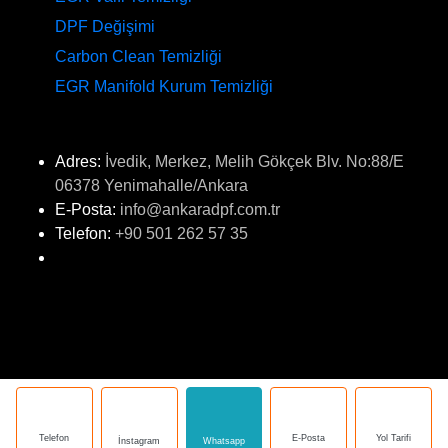
DPF Değişimi
Carbon Clean Temizliği
EGR Manifold Kurum Temizliği
İLETİŞİM
Adres:
İvedik, Merkez, Melih Gökçek Blv. No:88/E
06378 Yenimahalle/Ankara
E-Posta:
info@ankaradpf.com.tr
Telefon:
+90 501 262 57 35
Copyright © 2023
Dpf Force - Ankara DPF ve Katalizör Bakım
Merkezi.
All Rights Reserved. Powered By
Blue Ajans
Telefon
E-Posta
Yol Tarifi
İnstagram
Whatsapp