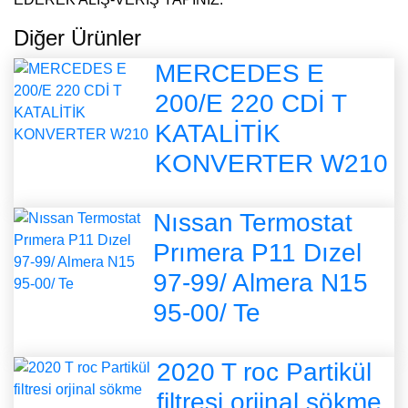
Diğer Ürünler
MERCEDES E
200/E 220 CDİ T
KATALİTİK
KONVERTER W210
Nıssan Termostat
Prımera P11 Dızel
97-99/ Almera N15
95-00/ Te
2020 T roc Partikül
filtresi orjinal sökme