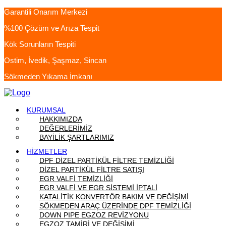
Garantili Onarım Merkezi
%100 Çözüm ve Arıza Tespit
Kök Sorunların Tespiti
Ostim, İvedik, Şaşmaz, Sincan
Sökmeden Yıkama İmkanı
KURUMSAL
HAKKIMIZDA
DEĞERLERİMİZ
BAYİLİK ŞARTLARIMIZ
HİZMETLER
DPF DİZEL PARTİKÜL FİLTRE TEMİZLİĞİ
DİZEL PARTİKÜL FİLTRE SATIŞI
EGR VALFİ TEMİZLİĞİ
EGR VALFİ VE EGR SİSTEMİ İPTALİ
KATALİTİK KONVERTÖR BAKIM VE DEĞİŞİMİ
SÖKMEDEN ARAÇ ÜZERİNDE DPF TEMİZLİĞİ
DOWN PIPE EGZOZ REVİZYONU
EGZOZ TAMİRİ VE DEĞİŞİMİ