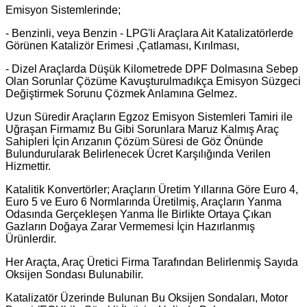
Emisyon Sistemlerinde;
- Benzinli, veya Benzin - LPG'li Araçlara Ait Katalizatörlerde
Görünen Katalizör Erimesi ,Çatlaması, Kırılması,
- Dizel Araçlarda Düşük Kilometrede DPF Dolmasına Sebep
Olan Sorunlar Çözüme Kavuşturulmadıkça Emisyon Süzgeci
Değiştirmek Sorunu Çözmek Anlamına Gelmez.
Uzun Süredir Araçların Egzoz Emisyon Sistemleri Tamiri ile
Uğraşan Firmamız Bu Gibi Sorunlara Maruz Kalmış Araç
Sahipleri İçin Arızanın Çözüm Süresi de Göz Önünde
Bulundurularak Belirlenecek Ücret Karşılığında Verilen
Hizmettir.
Katalitik Konvertörler; Araçların Üretim Yıllarına Göre Euro 4,
Euro 5 ve Euro 6 Normlarında Üretilmiş, Araçların Yanma
Odasında Gerçekleşen Yanma İle Birlikte Ortaya Çıkan
Gazların Doğaya Zarar Vermemesi İçin Hazırlanmış
Ürünlerdir.
Her Araçta, Araç Üretici Firma Tarafından Belirlenmiş Sayıda
Oksijen Sondası Bulunabilir.
Katalizatör Üzerinde Bulunan Bu Oksijen Sondaları, Motor