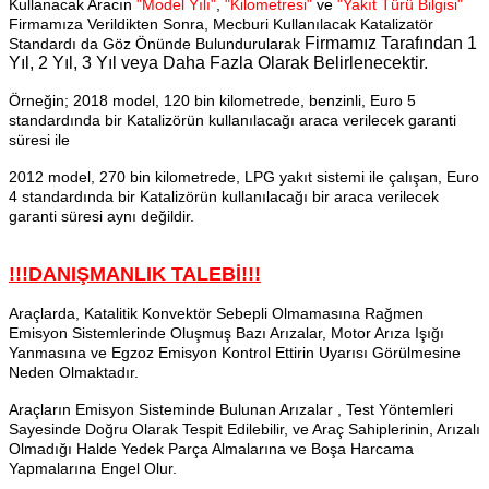
Kullanacak Aracın
"Model Yılı"
,
"Kilometresi"
ve
"Yakıt Türü Bilgisi"
Firmamıza Verildikten Sonra, Mecburi Kullanılacak Katalizatör
Firmamız Tarafından
1
Standardı da Göz Önünde Bulundurularak
Yıl, 2 Yıl, 3 Yıl veya Daha Fazla Olarak Belirlenecektir.
Örneğin; 2018 model, 120 bin kilometrede, benzinli, Euro 5
standardında bir Katalizörün kullanılacağı araca verilecek garanti
süresi ile
2012 model, 270 bin kilometrede, LPG yakıt sistemi ile çalışan, Euro
4 standardında bir Katalizörün kullanılacağı bir araca verilecek
garanti süresi aynı değildir.
!!!DANIŞMANLIK TALEBİ!!!
Araçlarda, Katalitik Konvektör Sebepli Olmamasına Rağmen
Emisyon Sistemlerinde Oluşmuş Bazı Arızalar, Motor Arıza Işığı
Yanmasına ve Egzoz Emisyon Kontrol Ettirin Uyarısı Görülmesine
Neden Olmaktadır.
Araçların Emisyon Sisteminde Bulunan Arızalar , Test Yöntemleri
Sayesinde Doğru Olarak Tespit Edilebilir, ve Araç Sahiplerinin, Arızalı
Olmadığı Halde Yedek Parça Almalarına ve Boşa Harcama
Yapmalarına Engel Olur.