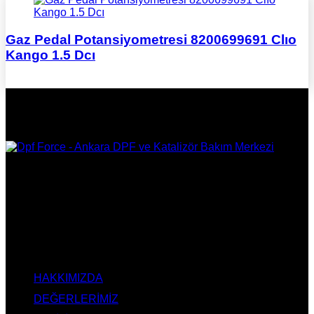
Gaz Pedal Potansiyometresi 8200699691 Clıo
Kango 1.5 Dcı
DPF Çözüm Merkezi, Kurumsal DPF Merkezi, EGR İptali,
AdBlue İptali, DPF Değişimi, DPF Arıza Onarım, Katalizör
Değişimi, Katalitik Konvertör Arıza Onarım Merkezi, EGR
Valfi Arıza Onarım, Ankara EGR İptali, Ankara DPF Merkezi,
Ankara Katalizör Fiyatları
KURUMSAL
HAKKIMIZDA
DEĞERLERİMİZ