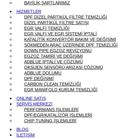
BAYİLİK ŞARTLARIMIZ
HİZMETLER
DPF DİZEL PARTİKÜL FİLTRE TEMİZLİĞİ
DİZEL PARTİKÜL FİLTRE SATIŞI
EGR VALFİ TEMİZLİĞİ
EGR VALFİ VE EGR SİSTEMİ İPTALİ
KATALİTİK KONVERTÖR BAKIM VE DEĞİŞİMİ
SÖKMEDEN ARAÇ ÜZERİNDE DPF TEMİZLİĞİ
DOWN PIPE EGZOZ REVİZYONU
EGZOZ TAMİRİ VE DEĞİŞİMİ
ADBLUE İPTALİ VE ÇÖZÜMÜ
OKSİJEN SENSÖRÜ ARIZASI ÇÖZÜMÜ
ADBLUE DOLUMU
DPF DEĞİŞİMİ
CARBON CLEAN TEMİZLİĞİ
EGR MANİFOLD KURUM TEMİZLİĞİ
ONLİNE SATIŞ
SERVİS MERKEZİ
PERFORMANS İŞLEMLERİ
DPF/EGR/KATALİZÖR İŞLEMLERİ
CHİP TUNİNG İŞLEMLERİ
BLOG
İLETİŞİM