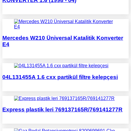
KONVERTER 1.6 (1998 - 04)
Mercedes W210 Üniversal Katalitik Konverter
E4
04L131455A 1.6 cxx partikül filtre kelepçesi
Express plastik leri 769137165R/769141277R