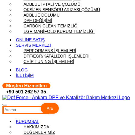
ADBLUE İPTALİ VE ÇÖZÜMÜ
OKSİJEN SENSÖRÜ ARIZASI ÇÖZÜMÜ
ADBLUE DOLUMU
DPF DEĞİŞİMİ
CARBON CLEAN TEMİZLİĞİ
EGR MANİFOLD KURUM TEMİZLİĞİ
ONLİNE SATIŞ
SERVİS MERKEZİ
PERFORMANS İŞLEMLERİ
DPF/EGR/KATALİZÖR İŞLEMLERİ
CHİP TUNİNG İŞLEMLERİ
BLOG
İLETİŞİM
Müşteri Hizmetleri
+90 501 262 57 35
Ara
KURUMSAL
HAKKIMIZDA
DEĞERLERİMİZ