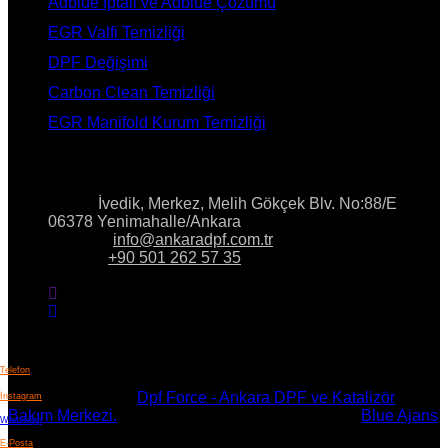
Adblue İptali ve Adblue Çözümü
EGR Valfi Temizliği
DPF Değişimi
Carbon Clean Temizliği
EGR Manifold Kurum Temizliği
İLETİŞİM
Adres:
İvedik, Merkez, Melih Gökçek Blv. No:88/E
06378 Yenimahalle/Ankara
E-Posta:
info@ankaradpf.com.tr
Telefon:
+90 501 262 57 35
Telefon
Copyright © 2023
Dpf Force - Ankara DPF ve Katalizör
İnstagram
Bakım Merkezi.
All Rights Reserved. Powered By
Blue Ajans
Whatsapp
E-Posta