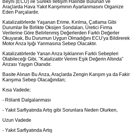
Beyni (ECU) ile Sürekli İletişim Halinde Bulunan ve
Araçlarda Hava Yakıt Karışımının Ayarlanmasını Organize
Eden Parçalardır.
Katalizatörlerde Yaşanan Erime, Kırılma, Çatlama Gibi
Durumlar İle Birlikte Oksijen Sondaları, Üretici Firma
Verilerine Göre Belirlenmiş Değerlerden Farklı Değerler
Okuyarak, Bu Durumun Uygun Olmadığını ECU'ya Bildirerek
Motor Arıza Işığı Yanmasına Sebep Olacaktır.
Katalizatörlerde Yanan Arıza Işıklarının Farklı Sebepleri
Olabileceği Gibi, "Katalizatör Verimi Eşik Değerin Altında"
Arızası Yaygın Olanıdır.
Basite Alınan Bu Arıza, Araçlarda Zengin Karışım ya da Fakir
Karışıma Sebep Olacağından;
Kısa Vadede;
- Rölanti Dalgalanması
- Yakıt Sarfiyatında Artış gibi Sorunlara Neden Olurken,
Uzun Vadede
- Yakıt Sarfiyatında Artış