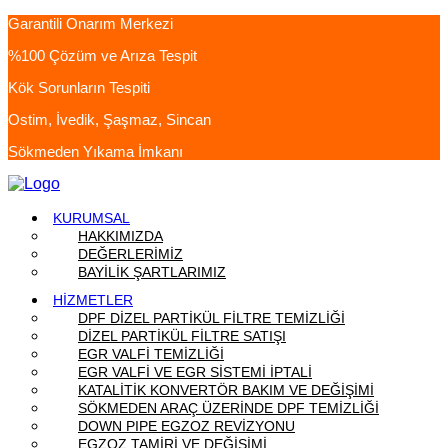
Garantili Onarım Merkezi
%100 Çözüm ve Arıza Tespit
Kök Sorunların Tespiti
Ostim, İvedik, Şaşmaz, Sincan
Sökmeden Yıkama İmkanı
KURUMSAL
HAKKIMIZDA
DEĞERLERİMİZ
BAYİLİK ŞARTLARIMIZ
HİZMETLER
DPF DİZEL PARTİKÜL FİLTRE TEMİZLİĞİ
DİZEL PARTİKÜL FİLTRE SATIŞI
EGR VALFİ TEMİZLİĞİ
EGR VALFİ VE EGR SİSTEMİ İPTALİ
KATALİTİK KONVERTÖR BAKIM VE DEĞİŞİMİ
SÖKMEDEN ARAÇ ÜZERİNDE DPF TEMİZLİĞİ
DOWN PIPE EGZOZ REVİZYONU
EGZOZ TAMİRİ VE DEĞİŞİMİ