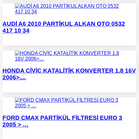
AUDİ A6 2010 PARTİKUL ALKAN OTO 0532
417 10 34
HONDA CİVİC KATALİTİK KONVERTER 1.8 16V
2006>....
FORD CMAX PARTİKÜL FİLTRESİ EURO 3
2005 > …