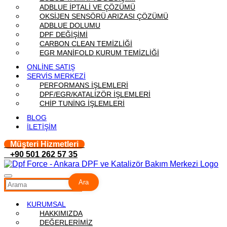
ADBLUE İPTALİ VE ÇÖZÜMÜ
OKSİJEN SENSÖRÜ ARIZASI ÇÖZÜMÜ
ADBLUE DOLUMU
DPF DEĞİŞİMİ
CARBON CLEAN TEMİZLİĞİ
EGR MANİFOLD KURUM TEMİZLİĞİ
ONLİNE SATIŞ
SERVİS MERKEZİ
PERFORMANS İŞLEMLERİ
DPF/EGR/KATALİZÖR İŞLEMLERİ
CHİP TUNİNG İŞLEMLERİ
BLOG
İLETİŞİM
Müşteri Hizmetleri
+90 501 262 57 35
Ara
KURUMSAL
HAKKIMIZDA
DEĞERLERİMİZ