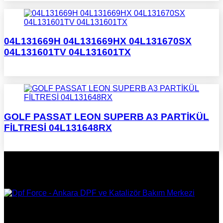
04L131669H 04L131669HX 04L131670SX
04L131601TV 04L131601TX
GOLF PASSAT LEON SUPERB A3 PARTİKÜL
FİLTRESİ 04L131648RX
DPF Çözüm Merkezi, Kurumsal DPF Merkezi, EGR İptali,
AdBlue İptali, DPF Değişimi, DPF Arıza Onarım, Katalizör