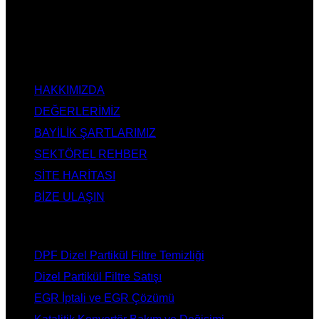
Değişimi, Katalitik Konvertör Arıza Onarım Merkezi, EGR
Valfi Arıza Onarım, Ankara EGR İptali, Ankara DPF Merkezi,
Ankara Katalizör Fiyatları
KURUMSAL
HAKKIMIZDA
DEĞERLERİMİZ
BAYİLİK ŞARTLARIMIZ
SEKTÖREL REHBER
SİTE HARİTASI
BİZE ULAŞIN
HİZMETLERİMİZ
DPF Dizel Partikül Filtre Temizliği
Dizel Partikül Filtre Satışı
EGR İptali ve EGR Çözümü