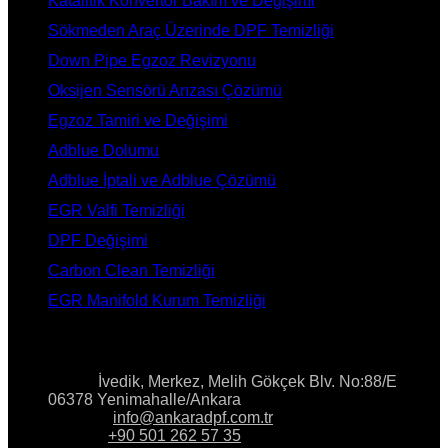
Katalitik Konvertör Bakım ve Değişimi
Sökmeden Araç Üzerinde DPF Temizliği
Down Pipe Egzoz Revizyonu
Oksijen Sensörü Arızası Çözümü
Egzoz Tamiri ve Değişimi
Adblue Dolumu
Adblue İptali ve Adblue Çözümü
EGR Valfi Temizliği
DPF Değişimi
Carbon Clean Temizliği
EGR Manifold Kurum Temizliği
İLETİŞİM
Adres:
İvedik, Merkez, Melih Gökçek Blv. No:88/E
06378 Yenimahalle/Ankara
E-Posta:
info@ankaradpf.com.tr
Telefon:
+90 501 262 57 35