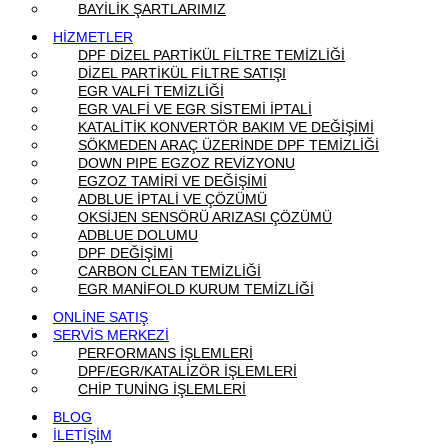
BAYİLİK ŞARTLARIMIZ
HİZMETLER
DPF DİZEL PARTİKÜL FİLTRE TEMİZLİĞİ
DİZEL PARTİKÜL FİLTRE SATIŞI
EGR VALFİ TEMİZLİĞİ
EGR VALFİ VE EGR SİSTEMİ İPTALİ
KATALİTİK KONVERTÖR BAKIM VE DEĞİŞİMİ
SÖKMEDEN ARAÇ ÜZERİNDE DPF TEMİZLİĞİ
DOWN PIPE EGZOZ REVİZYONU
EGZOZ TAMİRİ VE DEĞİŞİMİ
ADBLUE İPTALİ VE ÇÖZÜMÜ
OKSİJEN SENSÖRÜ ARIZASI ÇÖZÜMÜ
ADBLUE DOLUMU
DPF DEĞİŞİMİ
CARBON CLEAN TEMİZLİĞİ
EGR MANİFOLD KURUM TEMİZLİĞİ
ONLİNE SATIŞ
SERVİS MERKEZİ
PERFORMANS İŞLEMLERİ
DPF/EGR/KATALİZÖR İŞLEMLERİ
CHİP TUNİNG İŞLEMLERİ
BLOG
İLETİŞİM