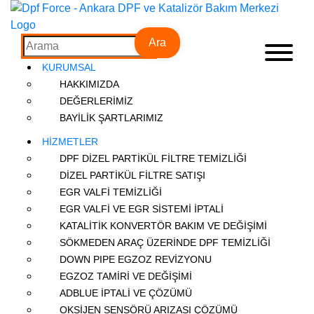
Ara
KURUMSAL
HAKKIMIZDA
DEĞERLERİMİZ
BAYİLİK ŞARTLARIMIZ
HİZMETLER
DPF DİZEL PARTİKÜL FİLTRE TEMİZLİĞİ
DİZEL PARTİKÜL FİLTRE SATIŞI
EGR VALFİ TEMİZLİĞİ
EGR VALFİ VE EGR SİSTEMİ İPTALİ
KATALİTİK KONVERTÖR BAKIM VE DEĞİŞİMİ
SÖKMEDEN ARAÇ ÜZERİNDE DPF TEMİZLİĞİ
DOWN PIPE EGZOZ REVİZYONU
EGZOZ TAMİRİ VE DEĞİŞİMİ
ADBLUE İPTALİ VE ÇÖZÜMÜ
OKSİJEN SENSÖRÜ ARIZASI ÇÖZÜMÜ