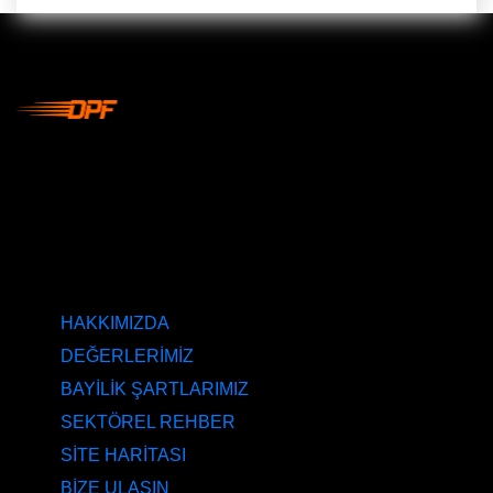
DPF Çözüm Merkezi, Kurumsal DPF Merkezi, EGR İptali,
AdBlue İptali, DPF Değişimi, DPF Arıza Onarım, Katalizör
Değişimi, Katalitik Konvertör Arıza Onarım Merkezi, EGR
Valfi Arıza Onarım, Ankara EGR İptali, Ankara DPF
Merkezi, Ankara Katalizör Fiyatları
KURUMSAL
HAKKIMIZDA
DEĞERLERİMİZ
BAYİLİK ŞARTLARIMIZ
SEKTÖREL REHBER
SİTE HARİTASI
BİZE ULAŞIN