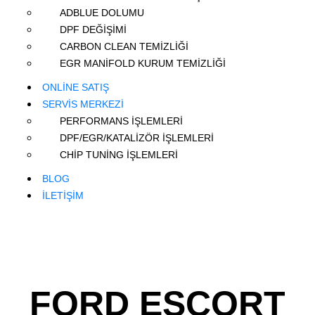
ADBLUE DOLUMU
DPF DEĞİŞİMİ
CARBON CLEAN TEMİZLİĞİ
EGR MANİFOLD KURUM TEMİZLİĞİ
ONLİNE SATIŞ
SERVİS MERKEZİ
PERFORMANS İŞLEMLERİ
DPF/EGR/KATALİZÖR İŞLEMLERİ
CHİP TUNİNG İŞLEMLERİ
BLOG
İLETİŞİM
FORD ESCORT