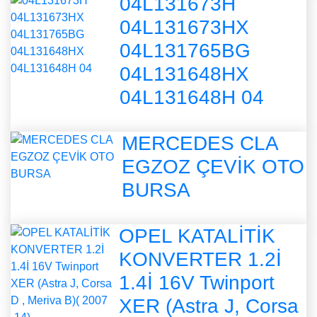
04L131673H
04L131673HX
04L131765BG
04L131648HX
04L131648H 04
MERCEDES CLA
EGZOZ ÇEVİK OTO
BURSA
OPEL KATALİTİK
KONVERTER 1.2İ
1.4İ 16V Twinport
XER (Astra J, Corsa