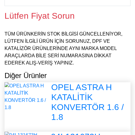
0928
869
Ford
Mondeo I 93 Fließheck [GBP]
1
Lütfen Fiyat Sorun
0928
870
Ford
Mondeo I 93 Stufenheck [GBP]
1
0928
871
Ford
Escort VI 93 Cabrio, VII 95 Cabrio [ALL]
1
0928
921
Ford
Escort VII 95 [GAL, AAL, ABL]
1
TÜM ÜRÜNKERİN STOK BİLGİSİ GÜNCELLENİYOR,
0928
922
LÜTFEN İLGİLİ ÜRÜN İÇİN SORUNUZ, DPF VE
KATALİZÖR ÜRÜNLERİNDE AYNI MARKA MODEL
ARAÇLARDA BİLE SERİ NUMARASINA DİKKAT
EDEREK ALIŞ-VERİŞ YAPINIZ.
Diğer Ürünler
OPEL ASTRA H
KATALİTİK
KONVERTÖR 1.6 /
1.8