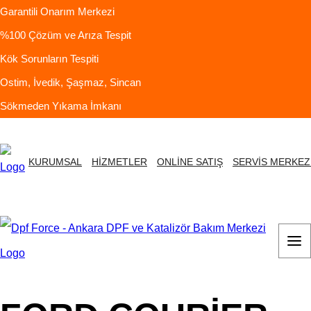
Garantili Onarım Merkezi
%100 Çözüm ve Arıza Tespit
Kök Sorunların Tespiti
Ostim, İvedik, Şaşmaz, Sincan
Sökmeden Yıkama İmkanı
KURUMSAL
HİZMETLER
ONLİNE SATIŞ
SERVİS MERKEZ