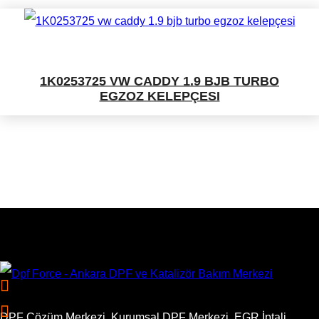
1K0253725 VW CADDY 1.9 BJB TURBO
EGZOZ KELEPÇESI
DPF Çözüm Merkezi, Kurumsal DPF Merkezi, EGR İptali,