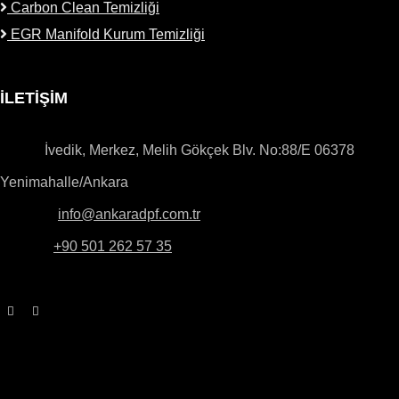
Carbon Clean Temizliği
EGR Manifold Kurum Temizliği
İLETİŞİM
Adres:
İvedik, Merkez, Melih Gökçek Blv. No:88/E 06378
Yenimahalle/Ankara
E-Posta:
info@ankaradpf.com.tr
Telefon:
+90 501 262 57 35